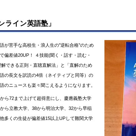
ンライン英語塾」
語が苦手な高校生・浪人生の”逆転合格”のため
偏差値20UP！ ４技能(聞く・話す・読む・
理解できる正則・直聴直解法」と「直解のため
語の長文を訳読の4倍（ネイティブと同等）の
語のニュースも楽々聞こえるようになります。
8から72まで上げて超得意にし、慶應義塾大学
から立教大学、38から明治大学、32から早稲
他多くの生徒が偏差値15以上UPして難関大学