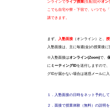
ンラインで
ライブ授業
(生配信)や
オン
こでも自宅や寮・下宿で、いつでも「
講できます。
まず、
入塾面接
（オンライン）と、
授
入塾面接は、主に毎週(金)の授業後
※入塾面接は
オンライン(Zoom)
で、
に
ミーティングID
を送付しますので、
グIDが届かない場合は迷惑メールに
１．入塾面接の日時をネット予約して
２．面接で授業体験（無料）の説明を