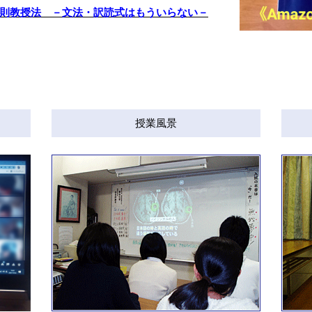
正則教授法 －文法・訳読式はもういらない－
授業風景