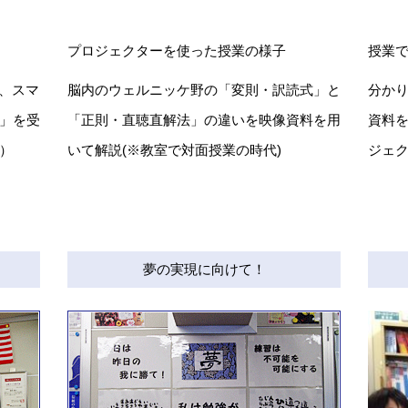
プロジェクターを使った授業の様子
授業
d、スマ
脳内のウェルニッケ野の「変則・訳読式」と
分か
」を受
「正則・直聴直解法」の違いを映像資料を用
資料
）
いて解説(※教室で対面授業の時代)
ジェク
夢の実現に向けて！