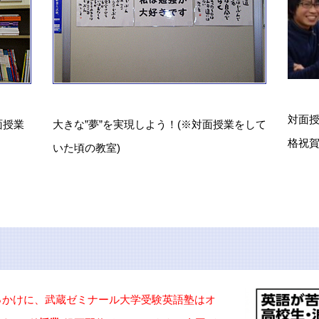
対面
面授業
大きな”夢”を実現しよう！(※対面授業をして
格祝賀
いた頃の教室)
きっかけに、
武蔵ゼミナール大学受験英語塾は
オ