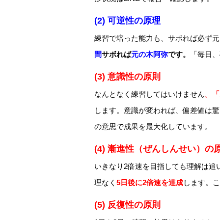
(2)
可逆性の原理
練習で培った能力も、サボれば必ず元
間
サボれば
元の木阿弥
です。
「毎日、
(3)
意識性の原則
なんとなく練習してはいけません
。
「
します。意識が変われば、偏差値は驚
の意思で成果を最大化しています。
(4)
漸進性（ぜんしんせい）の
いきなり2倍速を目指しても理解は追い
理なく
5日後に2倍速を達成
します。こ
(5)
反復性の原則