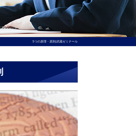
5つの原理・原則|武蔵ゼミナール
則