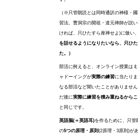
（※只管朗読とは同時通訳の神様・國
習法。曹洞宗の開祖・道元禅師が説い
ければ、只ひたすら座禅せよ)に倣い
を話せるようになりたいなら、只ひた
た。）
部活に例えると、オンライン授業は
ミ
ャドーイングが
実際の練習
に当たりま
なる部活など聞いたことがありません
だ後に
実際に練習を積み重ねるからこ
と同じです。
英語脳(＝英語耳)
を作るために、只管
の
5つの原理・原則
(2原理・3原則)