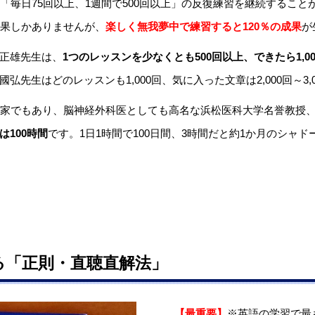
「毎日75回以上、1週間で500回以上」の反復練習を継続するこ
効果しかありませんが、
楽しく無我夢中で練習すると120％の成果
が
正雄先生は、
1つのレッスンを少なくとも500回以上、できたら1,
先生はどのレッスンも1,000回、気に入った文章は2,000回～3,
大家でもあり、脳神経外科医としても高名な浜松医科大学名誉教授
100時間
です。1日1時間で100日間、3時間だと約1か月のシャ
る「正則・直聴直解法」
【最重要】
※英語の学習で最