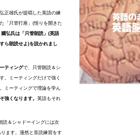
弘正雄氏が提唱した英語の練
た「只管打座」(悟りを開きた
、
國弘氏は「只管朗読」(英語
すら朗読せよ)を説かれまし
ーティング
で、只管朗読＆シ
す。ミーティングだけで強く
。ミーティングで理論を学ん
そ強くなります。
英語もそれ
朗読＆シャドーイングには次
があります。漫然と音読練習をす