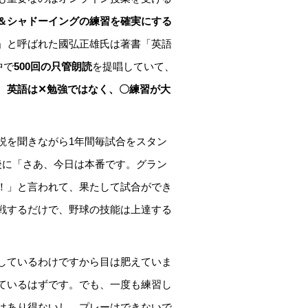
＆シャドーイングの練習を確実にする
」と呼ばれた國弘正雄氏は著書「英語
中で
500回の只管朗読
を提唱していて、
。
英語は✕勉強ではなく、〇練習が大
説を聞きながら1年間毎試合をスタン
後に「さあ、今日は本番です。グラン
！」と言われて、果たして試合ができ
戦するだけで、野球の技能は上達する
しているわけですから目は肥えていま
ているはずです。でも、一度も練習し
はあり得ないし、プレーはできないで