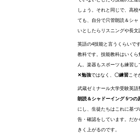
しょう。それと同じで、高校
ても、自分で只管朗読＆シャ
いとしたらリスニングや長文
英語の4技能と言うくらいで
教科です。技能教科はいくら
ん。楽器もスポーツも練習し
✕勉強
ではなく、
〇練習
こそ
武蔵ゼミナール大学受験英語
朗読＆シャドーイング 5つの
にし、生徒たちはこれに基づい
告・確認をしています。だから
きく上がるのです。