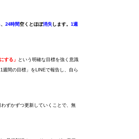
ち
、
24時間
空くとほぼ
消失
します。
1週
。
うにする」
という明確な目標を強く意識
週間の目標」をLINEで報告し、自ら
毎日わずかずつ更新していくことで、無