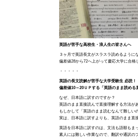
英語が苦手な高校生・浪人生の皆さんへ
３ヶ月で英語長文がスラスラ読めるように
偏差値28から72へ上がって慶応大学に合
・・・・・
英語の長文読解が苦手な大学受験生 必読！
偏差値10～20ＵＰする「英語のまま読め
なぜ、日本語に訳すのですか？
英語のまま直接読んで直接理解する方法が
もしかして「英語のまま読むなんて難しい
実は、日本語に訳すよりも、英語のまま直
英語を日本語に訳すのは、文法も語順もま
素人には難しい作業なので、翻訳や通訳の