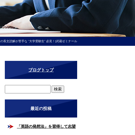
の長文読解が苦手な “大学受験生” 必見！|武蔵ゼミナール
ブログトップ
最近の投稿
「英語の発想法」を習得して志望