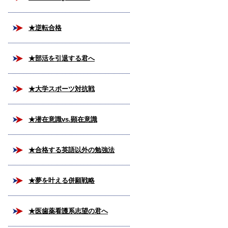
★逆転合格
★部活を引退する君へ
★大学スポーツ対抗戦
★潜在意識vs.顕在意識
★合格する英語以外の勉強法
★夢を叶える併願戦略
★医歯薬看護系志望の君へ