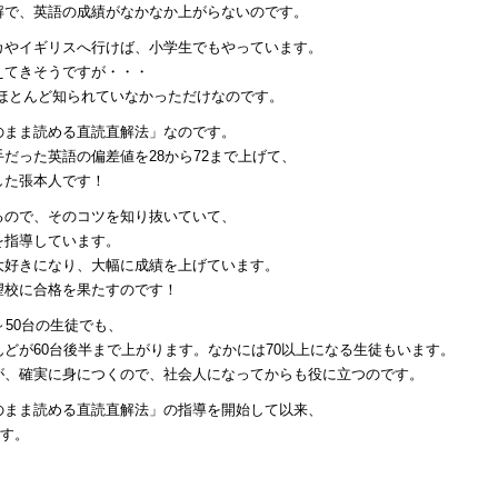
解で、英語の成績がなかなか上がらないのです。
カやイギリスへ行けば、小学生でもやっています。
えてきそうですが・・・
ほとんど知られていなかっただけなのです。
のまま読める直読直解法」なのです。
だった英語の偏差値を28から72まで上げて、
した張本人です！
るので、そのコツを知り抜いていて、
を指導しています。
大好きになり、大幅に成績を上げています。
望校に合格を果たすのです！
～50台の生徒でも、
どが60台後半まで上がります。なかには70以上になる生徒もいます。
が、確実に身につくので、社会人になってからも役に立つのです。
のまま読める直読直解法」の指導を開始して以来、
ます。