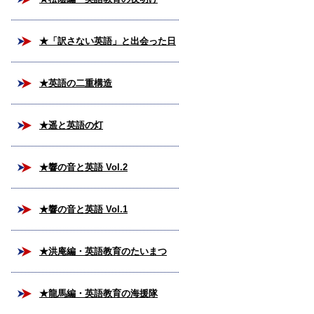
★「訳さない英語」と出会った日
★英語の二重構造
★遥と英語の灯
★響の音と英語 Vol.2
★響の音と英語 Vol.1
★洪庵編・英語教育のたいまつ
★龍馬編・英語教育の海援隊