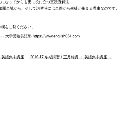
人になってからも更に役に立つ直読直解法、
首都圏全域から、そして講習時には全国から生徒が集まる理由なのです。
の欄をご覧ください。
英語塾 https://www.english634.com
 ・ 英語集中講座
2016-17 冬期講習 / 正月特講 ・ 英語集中講座
→