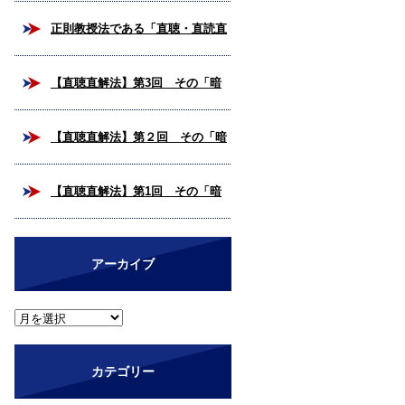
校合格を掴み取ろう！
正則教授法である「直聴・直読直
解法」とは？
【直聴直解法】第3回 その「暗
号解読」、いつまで続けますか？
【直聴直解法】第２回 その「暗
（完結編）
号解読」、いつまで続けますか？
【直聴直解法】第1回 その「暗
号解読」、いつまで続けますか？
アーカイブ
カテゴリー