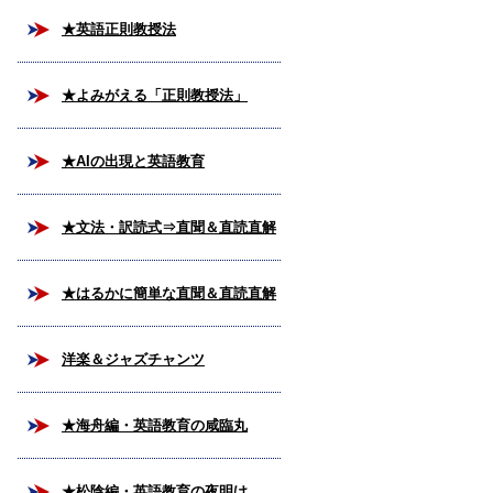
★英語正則教授法
★よみがえる「正則教授法」
★AIの出現と英語教育
★文法・訳読式⇒直聞＆直読直解
法
★はるかに簡単な直聞＆直読直解
法
洋楽＆ジャズチャンツ
★海舟編・英語教育の咸臨丸
★松陰編・英語教育の夜明け