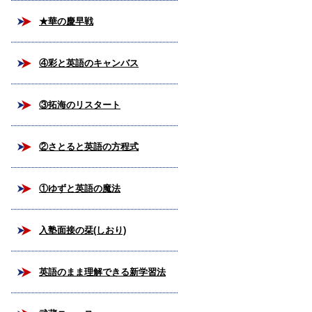
★華の慶早戦
④彩と英語のキャンバス
③拓海のリスタート
②さとると英語の方程式
①ゆずと英語の魔法
入塾面接の栞(しおり)
英語のまま理解できる新学習法