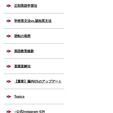
正則英語学習法
学校英文法vs.認知英文法
逆転の発想
英語教育維新
直聴直解法
【重要】脳内OSのアップデート
Topics
○公式Instagram 634