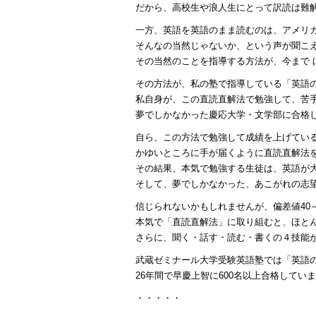
だから、高校生や浪人生にとって訳読は難
一方、英語を英語のまま読むのは、アメリ
そんなの当然じゃないか、という声が聞こ
その当然のことを指導する方法が、今まで 
その方法が、私の塾で指導している「英語
私自身が、この直読直解法で勉強して、苦手
夢でしかなかった慶応大学・文学部に合格
自ら、この方法で勉強して成績を上げてい
かゆいところに手が届くように直読直解法
その結果、本気で勉強する生徒は、英語が
そして、夢でしかなかった、あこがれの志
信じられないかもしれませんが、偏差値40
本気で「直読直解法」に取り組むと、ほとん
さらに、聞く・話す・読む・書くの４技能
武蔵ゼミナール大学受験英語塾では「英語
26年間で早慶上智に600名以上合格してい
・・・・・