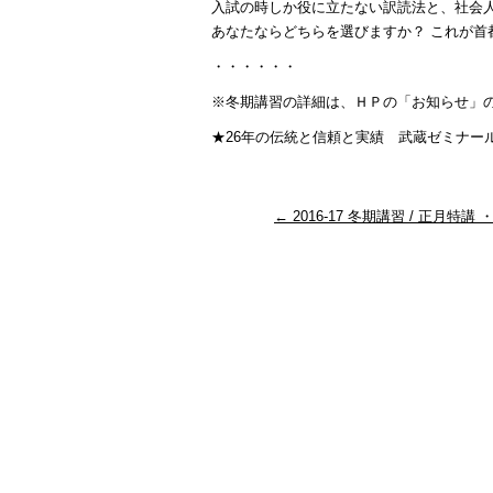
入試の時しか役に立たない訳読法と、社会
あなたならどちらを選びますか？ これが
・・・・・・
※冬期講習の詳細は、ＨＰの「お知らせ」
★26年の伝統と信頼と実績 武蔵ゼミナール・大学受験
←
2016-17 冬期講習 / 正月特講