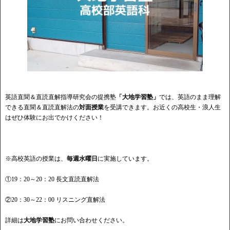
英語直聞＆直読直解指導研究会の提携塾
「大地学習塾」
では、英語のまま理解
できる直聞＆直読直解法の
対面授業
を受講できます。お近くの高校生・浪人生
はぜひ体験にお出でかけください！
※高校英語の授業は、
毎週水曜日
に実施しています。
①19：20～20：20 長文直読直解法
②20：30～22：00 リスニング直解法
詳細は
大地学習塾
にお問い合わせください。