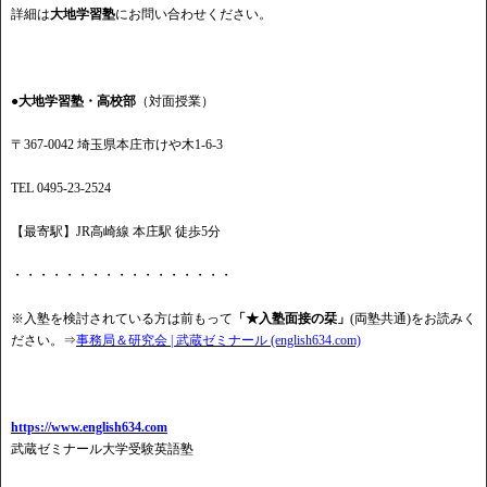
詳細は
大地学習塾
にお問い合わせください。
●大地学習塾・高校部
（対面授業）
〒367-0042 埼玉県本庄市けや木1-6-3
TEL 0495-23-2524
【最寄駅】JR高崎線 本庄駅 徒歩5分
・・・・・・・・・・・・・・・・・
※入塾を検討されている方は前もって
「★入塾面接の栞」
(両塾共通)をお読みく
ださい。⇒
事務局＆研究会 | 武蔵ゼミナール (english634.com)
https://www.english634.com
武蔵ゼミナール大学受験英語塾