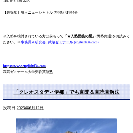
TEL 048-780-2296
【最寄駅】埼玉ニューシャトル 内宿駅 徒歩4分
※入塾を検討されている方は前もって
「★入塾面接の栞」
(両塾共通)をお読みく
ださい。⇒
事務局＆研究会 | 武蔵ゼミナール (english634.com)
https://www.english634.com
武蔵ゼミナール大学受験英語塾
「クレオスタディ伊那」でも直聞＆直読直解法
投稿日
2023年6月12日