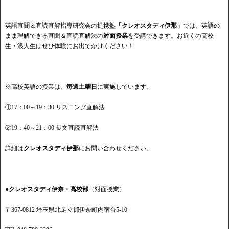
英語直聞＆直読直解指導研究会の提携塾
「クレオスタディ伊那」
では、英語の
まま理解できる直聞＆直読直解法の
対面授業
を受講できます。お近くの高校
生・浪人生はぜひ体験にお出でかけください！
※高校英語の授業は、
毎週土曜日
に実施しています。
①17：00～19：30 リスニング直解法
②19：40～21：00 長文直読直解法
詳細は
クレオスタディ伊那
にお問い合わせください。
●クレオスタディ伊奈・高校部
（対面授業）
〒367-0812 埼玉県北足立郡伊奈町内宿台5-10