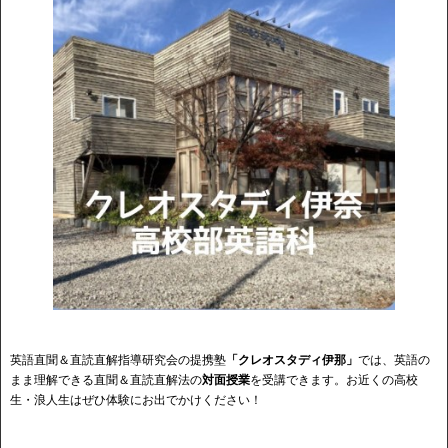
英語直聞＆直読直解指導研究会の提携塾
「クレオスタディ伊那」
では、英語の
まま理解できる直聞＆直読直解法の
対面授業
を受講できます。お近くの高校
生・浪人生はぜひ体験にお出でかけください！