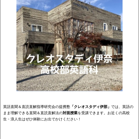
英語直聞＆直読直解指導研究会の提携塾
「クレオスタディ伊那」
では、英語の
まま理解できる直聞＆直読直解法の
対面授業
を受講できます。お近くの高校
生・浪人生はぜひ体験にお出でかけください！