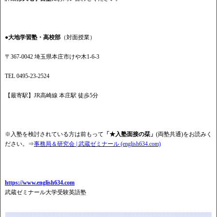
●大地学習塾・高校部
（対面授業）
〒367-0042 埼玉県本庄市けや木1-6-3
TEL 0495-23-2524
【最寄駅】JR高崎線 本庄駅 徒歩5分
※入塾を検討されている方は前もって
「★入塾面接の栞」
(両塾共通)をお読みく
ださい。⇒
事務局＆研究会 | 武蔵ゼミナール (english634.com)
https://www.english634.com
武蔵ゼミナール大学受験英語塾