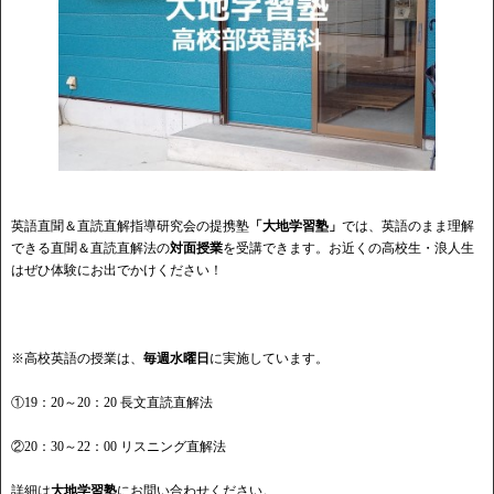
英語直聞＆直読直解指導研究会の提携塾
「大地学習塾」
では、英語のまま理解
できる直聞＆直読直解法の
対面授業
を受講できます。お近くの高校生・浪人生
はぜひ体験にお出でかけください！
※高校英語の授業は、
毎週水曜日
に実施しています。
①19：20～20：20 長文直読直解法
②20：30～22：00 リスニング直解法
詳細は
大地学習塾
にお問い合わせください。