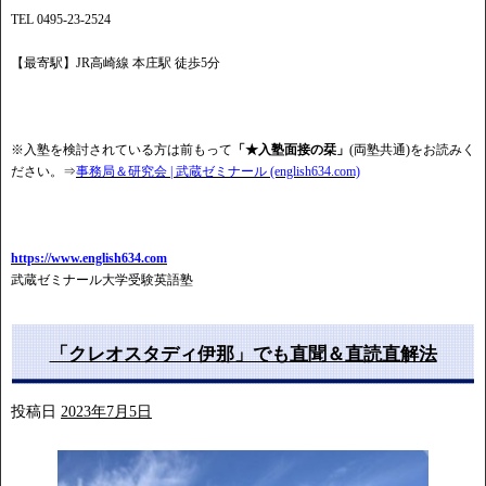
TEL 0495-23-2524
【最寄駅】JR高崎線 本庄駅 徒歩5分
※入塾を検討されている方は前もって
「★入塾面接の栞」
(両塾共通)をお読みく
ださい。⇒
事務局＆研究会 | 武蔵ゼミナール (english634.com)
https://www.english634.com
武蔵ゼミナール大学受験英語塾
「クレオスタディ伊那」でも直聞＆直読直解法
投稿日
2023年7月5日