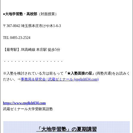
●大地学習塾・高校部
（対面授業）
〒367-0042 埼玉県本庄市けや木1-6-3
TEL 0495-23-2524
【最寄駅】JR高崎線 本庄駅 徒歩5分
・・・・・・・・・・・・・・・・・
※入塾を検討されている方は前もって
「★入塾面接の栞」
(両塾共通)をお読みく
ださい。⇒
事務局＆研究会 | 武蔵ゼミナール (english634.com)
https://www.english634.com
武蔵ゼミナール大学受験英語塾
「大地学習塾」の夏期講習