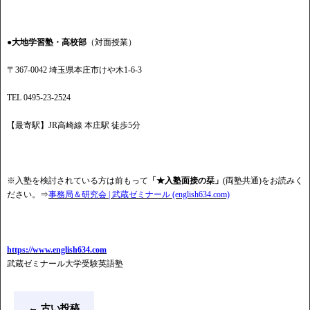
●大地学習塾・高校部
（対面授業）
〒367-0042 埼玉県本庄市けや木1-6-3
TEL 0495-23-2524
【最寄駅】JR高崎線 本庄駅 徒歩5分
※入塾を検討されている方は前もって
「★入塾面接の栞」
(両塾共通)をお読みく
ださい。⇒
事務局＆研究会 | 武蔵ゼミナール (english634.com)
https://www.english634.com
武蔵ゼミナール大学受験英語塾
←
古い投稿