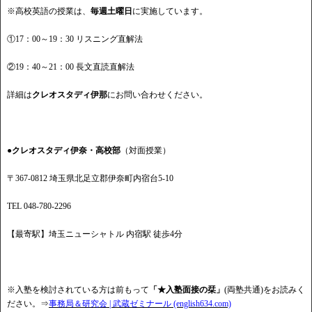
※高校英語の授業は、
毎週土曜日
に実施しています。
①17：00～19：30 リスニング直解法
②19：40～21：00 長文直読直解法
詳細は
クレオスタディ伊那
にお問い合わせください。
●クレオスタディ伊奈・高校部
（対面授業）
〒367-0812 埼玉県北足立郡伊奈町内宿台5-10
TEL 048-780-2296
【最寄駅】埼玉ニューシャトル 内宿駅 徒歩4分
※入塾を検討されている方は前もって
「★入塾面接の栞」
(両塾共通)をお読みく
ださい。⇒
事務局＆研究会 | 武蔵ゼミナール (english634.com)