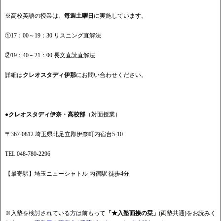
※高校英語の授業は、
毎週土曜日
に実施しています。
①17：00～19：30 リスニング直解法
②19：40～21：00 長文直読直解法
詳細は
クレオスタディ伊那
にお問い合わせください。
●クレオスタディ伊奈・高校部
（対面授業）
〒367-0812 埼玉県北足立郡伊奈町内宿台5-10
TEL 048-780-2296
【最寄駅】埼玉ニューシャトル 内宿駅 徒歩4分
※入塾を検討されている方は前もって
「★入塾面接の栞」
(両塾共通)をお読みく