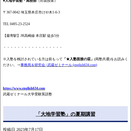
●大地学習塾・高校部
（対面授業）
〒367-0042 埼玉県本庄市けや木1-6-3
TEL 0495-23-2524
【最寄駅】JR高崎線 本庄駅 徒歩5分
・・・・・・・・・・・・・・・・・
※入塾を検討されている方は前もって
「★入塾面接の栞」
(両塾共通)をお読みく
ださい。⇒
事務局＆研究会 | 武蔵ゼミナール (english634.com)
https://www.english634.com
武蔵ゼミナール大学受験英語塾
「大地学習塾」の夏期講習
投稿日
2023年7月17日