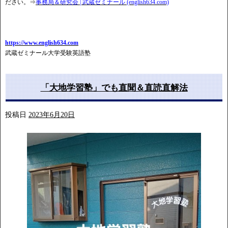
ださい。⇒
事務局＆研究会 | 武蔵ゼミナール (english634.com)
https://www.english634.com
武蔵ゼミナール大学受験英語塾
「大地学習塾」でも直聞＆直読直解法
投稿日
2023年6月20日