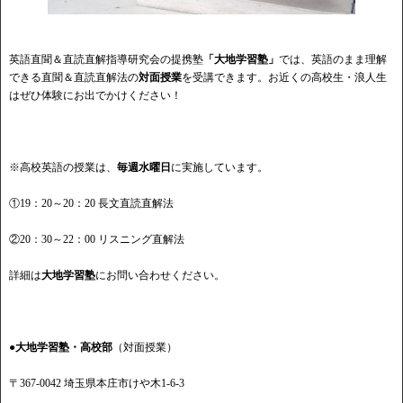
英語直聞＆直読直解指導研究会の提携塾
「大地学習塾」
では、英語のまま理解
できる直聞＆直読直解法の
対面授業
を受講できます。お近くの高校生・浪人生
はぜひ体験にお出でかけください！
※高校英語の授業は、
毎週水曜日
に実施しています。
①19：20～20：20 長文直読直解法
②20：30～22：00 リスニング直解法
詳細は
大地学習塾
にお問い合わせください。
●大地学習塾・高校部
（対面授業）
〒367-0042 埼玉県本庄市けや木1-6-3