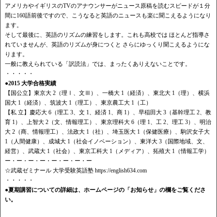
アメリカやイギリスのTVのアナウンサーがニュース原稿を読むスピードが１分
間に160語前後ですので、こうなると英語のニュースも楽に聞こえるようになり
ます。
そして最後に、英語のリズムの練習をします。これも高校では ほとんど指導さ
れていませんが、英語のリズムが身につくと さらにゆっくり聞こえるようにな
ります。
一般に教えられている「訳読法」では、まったくありえないことです。
・・・・・
●2015 大学合格実績
【国公立】東京大 2（理Ⅰ、文Ⅲ）、一橋大 1（経済）、東北大 1（理）、横浜
国大 1（経済）、筑波大 1（理工）、東京農工大 1（工）
【私 立】慶応大 6（理工 3、文 1、経済 1、商 1）、早稲田大 3（基幹理工 2、教
育 1）、上智大 2（文、情報理工）、東京理科大 6（理 1、工 2、理工 3）、明治
大 2（商、情報理工）、法政大 1（社）、埼玉医大 1（保健医療）、駒沢女子大
1（人間健康）、成城大 1（社会イノベーション）、東洋大 3（国際地域、文、
経営）、武蔵大 1（社会）、東京工科大 1（メディア）、拓殖大 1（情報工学）
ー・ー・ー・ー・ー・ー・ー・ー
☆武蔵ゼミナール 大学受験英語塾 https://english634.com
・・・・・
●夏期講習についての詳細は、ホームページの「お知らせ」の欄をご覧くださ
い。