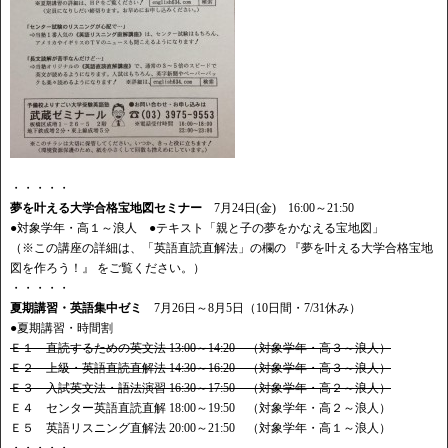
・・・・・
夢を叶える大学合格宝地図セミナー
7月24日(金) 16:00～21:50
●対象学年・高１～浪人 ●テキスト「親と子の夢をかなえる宝地図」
（※この講座の詳細は、「英語直読直解法」の欄の 『夢を叶える大学合格宝地
図を作ろう！』 をご覧ください。）
・・・・・
夏期講習・英語集中ゼミ
7月26日～8月5日（10日間・7/31休み）
●夏期講習・時間割
Ｅ１ 直読するための英文法 13:00～14:20 （対象学年・高３～浪人）
Ｅ２ 上級・英語直読直解法 14:30～16:20 （対象学年・高３～浪人）
Ｅ３ 入試英文法・語法演習 16:30～17:50 （対象学年・高２～浪人）
Ｅ４ センター英語直読直解 18:00～19:50 （対象学年・高２～浪人）
Ｅ５ 英語リスニング直解法 20:00～21:50 （対象学年・高１～浪人）