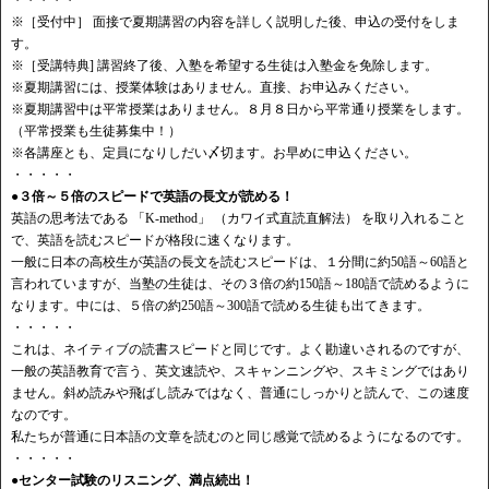
・・・・・
※［受付中］ 面接で夏期講習の内容を詳しく説明した後、申込の受付をしま
す。
※［受講特典] 講習終了後、入塾を希望する生徒は入塾金を免除します。
※夏期講習には、授業体験はありません。直接、お申込みください。
※夏期講習中は平常授業はありません。８月８日から平常通り授業をします。
（平常授業も生徒募集中！）
※各講座とも、定員になりしだい〆切ます。お早めに申込ください。
・・・・・
●３倍～５倍のスピードで英語の長文が読める！
英語の思考法である 「K-method」 （カワイ式直読直解法） を取り入れること
で、英語を読むスピードが格段に速くなります。
一般に日本の高校生が英語の長文を読むスピードは、１分間に約50語～60語と
言われていますが、当塾の生徒は、その３倍の約150語～180語で読めるように
なります。中には、５倍の約250語～300語で読める生徒も出てきます。
・・・・・
これは、ネイティブの読書スピードと同じです。よく勘違いされるのですが、
一般の英語教育で言う、英文速読や、スキャンニングや、スキミングではあり
ません。斜め読みや飛ばし読みではなく、普通にしっかりと読んで、この速度
なのです。
私たちが普通に日本語の文章を読むのと同じ感覚で読めるようになるのです。
・・・・・
●センター試験のリスニング、満点続出！