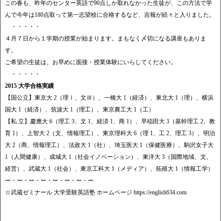
この春も、昨年のセンター英語で90点しか取れなかった生徒が、この方法で学
んで今年は180点取って第一志望校に合格するなど、吉報が続々と入りました。
・・・・・
４月７日から１学期の授業が始まります。まもなく〆切になる講座もありま
す。
ご希望の生徒は、お早めに面接・授業体験にいらしてください。
・・・・・
2015 大学合格実績
【国公立】東京大 2（理Ⅰ、文Ⅲ）、一橋大 1（経済）、東北大 1（理）、横浜
国大 1（経済）、筑波大 1（理工）、東京農工大 1（工）
【私 立】慶應大 6（理工 3、文 1、経済 1、商 1）、早稲田大 3（基幹理工 2、教
育 1）、上智大 2（文、情報理工）、東京理科大 6（理 1、工 2、理工 3）、明治
大 2（商、情報理工）、法政大 1（社）、埼玉医大 1（保健医療）、駒沢女子大
1（人間健康）、成城大 1（社会イノベーション）、東洋大 3（国際地域、文、
経営）、武蔵大 1（社会）、東京工科大 1（メディア）、拓殖大 1（情報工学）
ー・ー・ー・ー・ー・ー・ー・ー
☆武蔵ゼミナール 大学受験英語塾 ホームページ https://english634.com