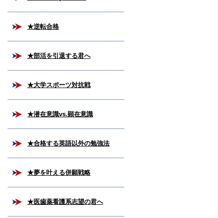
★逆転合格
★部活を引退する君へ
★大学スポーツ対抗戦
★潜在意識vs.顕在意識
★合格する英語以外の勉強法
★夢を叶える併願戦略
★医歯薬看護系志望の君へ