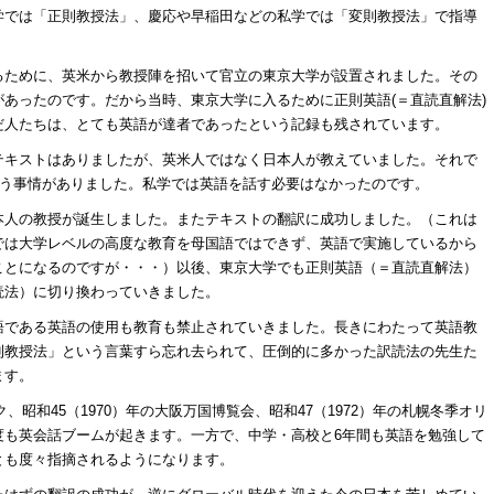
学では「正則教授法」、慶応や早稲田などの私学では「変則教授法」で指導
るために、英米から教授陣を招いて官立の東京大学が設置されました。その
あったのです。だから当時、東京大学に入るために正則英語(＝直読直解法)
だ人たちは、とても英語が達者であったという記録も残されています。
テキストはありましたが、英米人ではなく日本人が教えていました。それで
いう事情がありました。私学では英語を話す必要はなかったのです。
本人の教授が誕生しました。またテキストの翻訳に成功しました。（これは
では大学レベルの高度な教育を母国語ではできず、英語で実施しているから
ことになるのですが・・・）以後、東京大学でも正則英語（＝直読直解法）
読法）に切り換わっていきました。
語である英語の使用も教育も禁止されていきました。長きにわたって英語教
則教授法」という言葉すら忘れ去られて、圧倒的に多かった訳読法の先生た
ます。
ク、昭和45（1970）年の大阪万国博覧会、昭和47（1972）年の札幌冬季オリ
度も英会話ブームが起きます。一方で、中学・高校と6年間も英語を勉強して
とも度々指摘されるようになります。