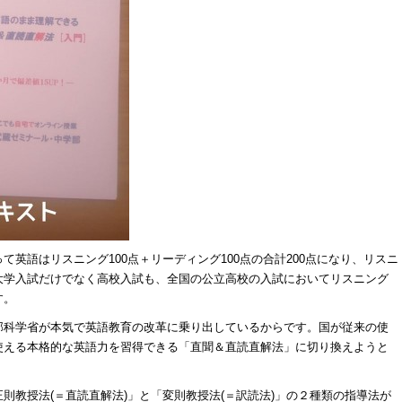
英語はリスニング100点＋リーディング100点の合計200点になり、リスニ
大学入試だけでなく高校入試も、全国の公立高校の入試においてリスニング
す。
部科学省が本気で英語教育の改革に乗り出しているからです。国が従来の使
使える本格的な英語力を習得できる「直聞＆直読直解法」に切り換えようと
則教授法(＝直読直解法)」と「変則教授法(＝訳読法)」の２種類の指導法が