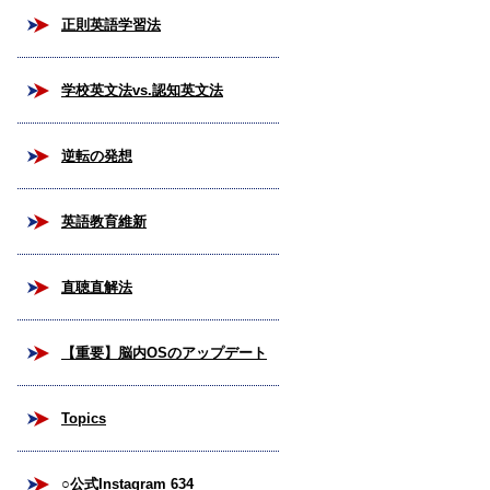
正則英語学習法
学校英文法vs.認知英文法
逆転の発想
英語教育維新
直聴直解法
【重要】脳内OSのアップデート
Topics
○公式Instagram 634