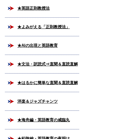
★英語正則教授法
★よみがえる「正則教授法」
★AIの出現と英語教育
★文法・訳読式⇒直聞＆直読直解
法
★はるかに簡単な直聞＆直読直解
法
洋楽＆ジャズチャンツ
★海舟編・英語教育の咸臨丸
★松陰編・英語教育の夜明け