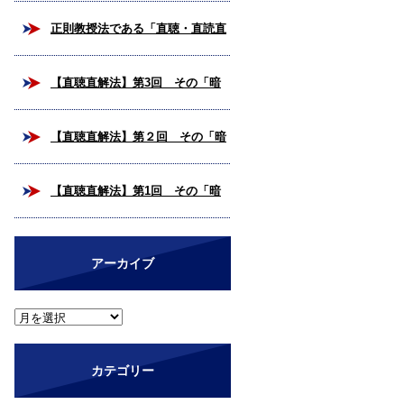
校合格を掴み取ろう！
正則教授法である「直聴・直読直
解法」とは？
【直聴直解法】第3回 その「暗
号解読」、いつまで続けますか？
【直聴直解法】第２回 その「暗
（完結編）
号解読」、いつまで続けますか？
【直聴直解法】第1回 その「暗
号解読」、いつまで続けますか？
アーカイブ
カテゴリー