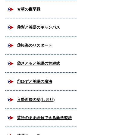
★華の慶早戦
④彩と英語のキャンバス
③拓海のリスタート
②さとると英語の方程式
①ゆずと英語の魔法
入塾面接の栞(しおり)
英語のまま理解できる新学習法