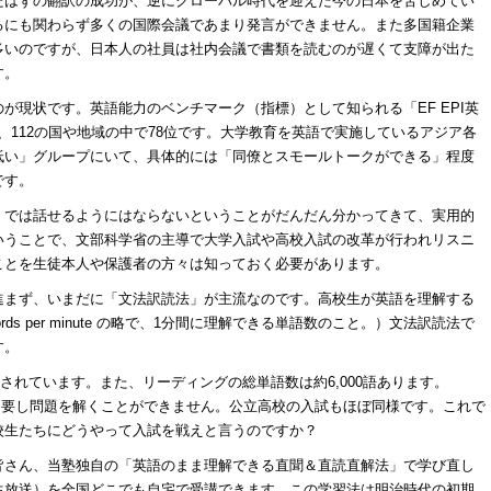
たはずの翻訳の成功が、逆にグローバル時代を迎えた今の日本を苦しめてい
るにも関わらず多くの国際会議であまり発言ができません。また多国籍企業
多いのですが、日本人の社員は社内会議で書類を読むのが遅くて支障が出た
す。
が現状です。英語能力のベンチマーク（指標）として知られる「EF EPI英
は、112の国や地域の中で78位です。大学教育を英語で実施しているアジア各
低い」グループにいて、具体的には「同僚とスモールトークができる」程度
です。
」では話せるようにはならないということがだんだん分かってきて、実用的
いうことで、文部科学省の主導で大学入試や高校入試の改革が行われリスニ
ことを生徒本人や保護者の方々は知っておく必要があります。
進まず、いまだに「文法訳読法」が主流なのです。高校生が英語を理解する
rds per minute の略で、1分間に理解できる単語数のこと。）文法訳読法で
す。
送されています。また、リーディングの総単語数は約6,000語あります。
0分を要し問題を解くことができません。公立高校の入試もほぼ同様です。これで
校生たちにどうやって入試を戦えと言うのですか？
皆さん、当塾独自の「英語のまま理解できる直聞＆直読直解法」で学び直し
生放送）を全国どこでも自宅で受講できます。この学習法は明治時代の初期