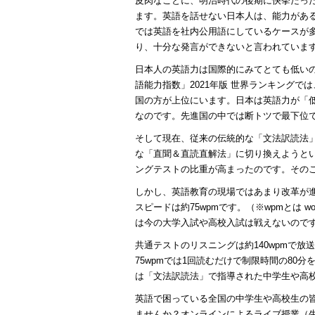
皮肉なことに、明治時代の後期に快挙だっ
ます。英語を話せない日本人は、能力があ
では英語を社内公用語にしているケースが
り、十分な発言ができないと言われていま
日本人の英語力は国際的にみてとても低いの
語能力指数」2021年版 世界ランキングで
国の方が上位にいます。日本は英語力が「
なのです。先進国の中では断トツで最下位
そして現在、従来の伝統的な「文法訳読法
な「直聞＆直読直解法」に切り換えようと
ングテストの比重が高まったのです。その
しかし、英語教育の現場ではあまり改革が
スピードは約75wpmです。（※wpmとは wo
は今の大学入試や高校入試は戦えないので
共通テストのリスニングは約140wpmで放
75wpmでは1回読むだけで制限時間の8
は「文法訳読法」で指導された中学生や高
英語で困っている全国の中学生や高校生の
ませんか？オンラインによるライブ授業（