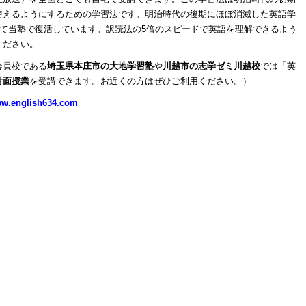
使えるようにするための学習法です。明治時代の後期にほぼ消滅した英語学
経て当塾で復活しています。訳読法の5倍のスピードで英語を理解できるよう
ください。
会員校である
埼玉県本庄市の大地学習塾
や
川越市の志学ゼミ川越校
では「英
対面授業
を受講できます。お近くの方はぜひご利用ください。）
ww.english634.com