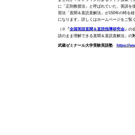
に「正則教授法」と呼ばれていた、英語を
習法「直聞＆直読直解法」が150年の時を
になります。詳しくはホームページをご覧
（※
「
全国英語直聞＆直読指導研究会
」
の
語のまま理解できる直聞＆直読直解法」の
武蔵ゼミナール大学受験英語塾
https://w