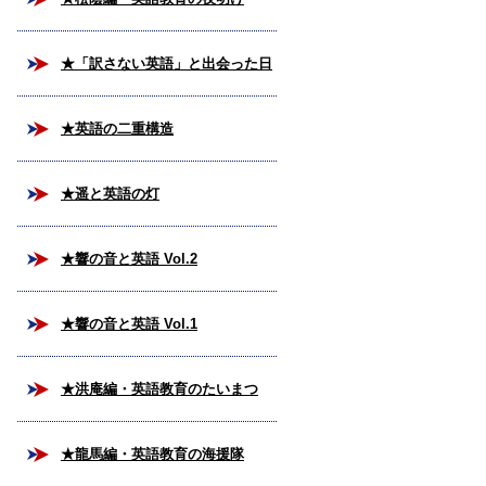
★「訳さない英語」と出会った日
★英語の二重構造
★遥と英語の灯
★響の音と英語 Vol.2
★響の音と英語 Vol.1
★洪庵編・英語教育のたいまつ
★龍馬編・英語教育の海援隊