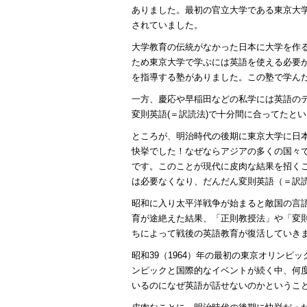
ありました。最初の官立大学である東京大
されていました。
大学教育の伝統がなかった日本に大学を作
ため東京大学で学ぶには英語を使える必要が
を指導する塾がありました。この塾で学ん
一方、慶応や早稲田などの私学には英語の
変則英語(＝訳読法)で十分間に合ってたと
ところが、明治時代の後期に東京大学に日
快挙でした！なぜならアジアの多くの国々
です。このことが現代に皮肉な結果を招く
は必要なくなり、だんだん変則英語（＝訳
昭和に入り太平洋戦争が始まると敵国の言
育が途絶えた結果、「正則教授法」や「変
ちによって戦後の英語教育が復活していき
昭和39（1964）年の最初の東京オリンピッ
ンピックと国際的なイベントが続く中、何
いるのになぜ英語が話せないのかというこ