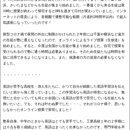
浜、さいたまなどからも生徒が集まり始めました。一番遠くから来る生徒は夜
10時に授業が終わって帰宅すると0時を過ぎて日付が変わっていました。インタ
ーネットの普及により、首都圏で通塾可能な範囲（片道約2時間半以内）で超人
気講座になっていったのです！
新型コロナ禍で夜間の外出に制限がかけられた２年前には千葉や横浜など遠方
の生徒が塾に通えなくなったので、オンラインによるライブ授業（生放送）を
始めました。すると、今度は全国から生徒が集まり始めました。自宅で授業を
受けられるので塾に通う時間は必要ありません。そのため生徒たちは時間を有
効に活用できるようになりました。また、保護者の方の送迎の必要もなくなり
ました。
・・・・・・・・・・・
英語が苦手な高校生・浪人生たちに、かつて自分が経験した英語学習法を伝え
たいと前から強く思っていました。この学習法なら英語が得意になるから、無
理だと分かっていても何とか全国にいる英語が苦手で苦労している生徒たちを
救いたいと。でも、それは叶わぬ夢でした・・・。それがコロナ禍で、思いも
しなかったオンライン授業で実現しました！
塾長自身、中学のときから英語はとても苦手でした。工業高校１年の２学期に
は０点を取り成績は１で、英語はまったく出来なかったのです。専門学校を卒