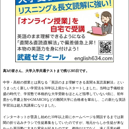
高3の皆さん、大学入学共通テストまで残り205日です。
中学・高校の授業とは異なる「英語のまま理解できる直聞＆直読直解法」とい
うまったく新しい学習法を30年以上前からスタートしました。当時は予備校全
盛の時代で、学習塾で本格的な大学受験をほとんど指導していない頃に、初年
度から早慶上智やGMARCHなどの難関大学に合格者を輩出し、この新たな英語
学習法は超人気講座になりました。
インターネットが普及し始めた10年以上前にホームページを開設するまでは新
聞の折り込みチラシで生徒募集をしていたのですが、地元からしか生徒が来な
かった英語塾に大きな変化が起きたのです。都内だけでなく、遠く千葉や横