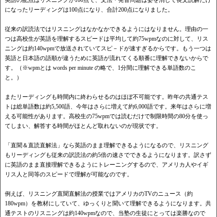
になったリーディングは100点になり、合計200点になりました。
従来の訳読法ではリスニングはなかなかできるようにはなりません。理由の一
つは高校生が英語を理解するスピードは平均して約75wpmなのに対して、リス
ニングは約140wpmで放送されていてスピ－ドが速すぎるからです。もう一つは
英語と日本語の語順が違うために英語が流れてくる順番に理解できないからで
す。（※wpmとは words per minute の略で、1分間に理解できる単語数のこ
と。）
またリーディングも時間内に終わらせるのはほぼ不可能です。昨年の共通テス
トは総単語数は約5,500語、今年はさらに増えて約6,000語です。来年はさらに増
える可能性があります。高校生の75wpmでは読むだけで制限時間の80分を使っ
てしまい、解答する時間がほとんど取れないのが現状です。
「直聞＆直読直解法」なら英語のまま理解できるようになるので、リスニング
もリーディングも従来の訳読法の約5倍の速さでできるようになります。訳さず
に英語のまま直接理解できるようにトレーニングするので、アメリカ人やイギ
リス人と同等のスピードで理解が可能なのです。
例えば、リスニング直聞直解法の授業ではアメリカのTVのニュース（約
180wpm）を教材にしていて、ゆっくりと聞いて理解できるようになります。共
通テストのリスニングは約140wpmなので、当塾の生徒にとっては楽勝なので