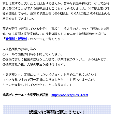
校と比較すると大したことはありませんが、苦手な英語を得意に、そして超得
意に伸ばすことができる指導法はどこにも引けを取りません。30年以上前に指
導を開始してから、通算で早慶上智に600名以上、GMARCHに1,000名以上の合
格者を出してきました。
英語が苦手で苦労している中学生・高校生・浪人生の方、ぜひ「英語のまま理
解できる直聞＆直読直解法」の授業体験をしませんか？時間割等は公式HPの
「
時間割・授業料
」
のページをご覧ください。
★入塾面接のお申し込み
①メールで面接の日時を予約してください。
②面接で詳しく授業の説明をした後で、授業体験のスケジュールを組みます。
③授業体験の後、入塾の申込を受け付けます。
※各講座とも、定員になりしだい〆切ます。お早めに申込ください！
（小さな塾ですので万一定員になりましたら、申し訳ありませんが、
キャンセル待ちをしていただくことになります。）
武蔵ゼミナール・大学受験英語塾
https://www.english634.com
訳読では英語は聴こえない！