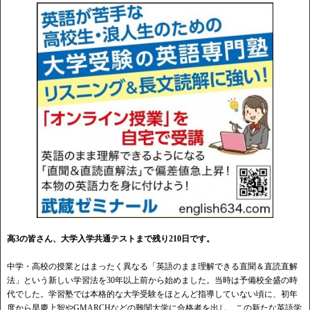
高3の皆さん、大学入学共通テストまで残り210日です。
中学・高校の授業とはまったく異なる「英語のまま理解できる直聞＆直読直解
法」という新しい学習法を30年以上前から始めました。当時は予備校全盛の時
代でした。学習塾では本格的な大学受験をほとんど指導していない頃に、初年
度から早慶上智やGMARCHなどの難関大学に合格者を出し、この新たな英語学