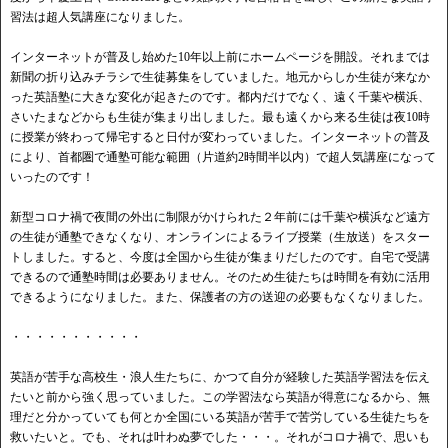
習法は超人気講座になりました。
インターネットが普及し始めた10年以上前にホームページを開設。それまでは
新聞の折り込みチラシで生徒募集をしていました。地元からしか生徒が来なか
った英語塾に大きな変化が起きたのです。都内だけでなく、遠く千葉や横浜、
さいたまなどからも生徒が集まり出しました。最も遠くから来る生徒は夜10時
に授業が終わって帰宅すると日付が変わっていました。インターネットの普及
により、首都圏で通塾可能な範囲（片道約2時間半以内）で超人気講座になって
いったのです！
新型コロナ禍で夜間の外出に制限がかけられた２年前には千葉や横浜など遠方
の生徒が通塾できなくなり、オンラインによるライブ授業（生放送）をスター
トしました。すると、今度は全国から生徒が集まりだしたのです。自宅で受講
できるので通塾時間は必要ありません。そのため生徒たちは時間を有効に活用
できるようになりました。また、保護者の方の送迎の必要もなくなりました。
・・・・・・・・・・・
英語が苦手な高校生・浪人生たちに、かつて自分が経験した英語学習法を伝え
たいと前から強く思っていました。この学習法なら英語が得意になるから、無
理だと分かっていても何とか全国にいる英語が苦手で苦労している生徒たちを
救いたいと。でも、それは叶わぬ夢でした・・・。それがコロナ禍で、思いも