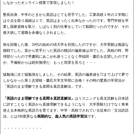
しなかったオンライン授業で実現しました！
塾長自身、中学のときから英語はとても苦手でした。工業高校１年の２学期に
は０点を取り成績は１で、英語はまったく出来なかったのです。専門学校を卒
業し国家資格を取り、しばらく別の仕事をしていて順調だったのですが、その
後大病して退職を余儀なくされました。
病を回復した後、20代の始めの頃大学を目指したのですが、大学受験は無謀な
挑戦でした。昔から苦手だった英語の模試の偏差値は28でした。高校の時、野
球部だったので早慶戦にあこがれ迷うことなく早稲田・慶応を志望したのです
が、予備校からは絶対無理だ、もっと現実を見ろと・・・
猛勉強に次ぐ猛勉強をしました。その結果、英語の偏差値を72まで上げて夢で
しかなかった第１志望校・慶応大学文学部に合格！その時の驚異の学習法が
「英語のまま理解できる直聞＆直読直解法」です。
「英語のまま理解できる直聞＆直読直解法」
はリスニングも長文読解も日本語
に訳すことなく英語から直接理解できるようになり、大学受験だけでなく将来
使える本格的な英語力を育てます。中学・高校でされている従来の「文法訳読
法」とは180度異なる
画期的な、超人気の英語学習法
です。
・・・・・・・・・・・