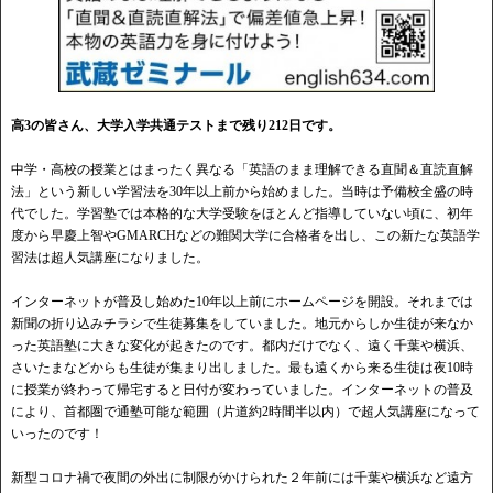
高3の皆さん、大学入学共通テストまで残り212日です。
中学・高校の授業とはまったく異なる「英語のまま理解できる直聞＆直読直解
法」という新しい学習法を30年以上前から始めました。当時は予備校全盛の時
代でした。学習塾では本格的な大学受験をほとんど指導していない頃に、初年
度から早慶上智やGMARCHなどの難関大学に合格者を出し、この新たな英語学
習法は超人気講座になりました。
インターネットが普及し始めた10年以上前にホームページを開設。それまでは
新聞の折り込みチラシで生徒募集をしていました。地元からしか生徒が来なか
った英語塾に大きな変化が起きたのです。都内だけでなく、遠く千葉や横浜、
さいたまなどからも生徒が集まり出しました。最も遠くから来る生徒は夜10時
に授業が終わって帰宅すると日付が変わっていました。インターネットの普及
により、首都圏で通塾可能な範囲（片道約2時間半以内）で超人気講座になって
いったのです！
新型コロナ禍で夜間の外出に制限がかけられた２年前には千葉や横浜など遠方