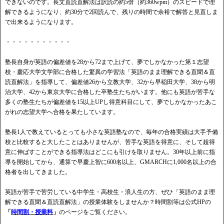
できないのです。長文直読直解法は訳読の約5倍（約360wpm）のスピードで理
解できるようになり、約30分で2回読んで、残りの時間で余裕で解答と見直しま
で出来るようになります。
・・・・・・・・・・・
塾長自身が英語の偏差値を28から72まで上げて、夢でしかなかった第１志望
校・慶応大学文学部に合格した驚異の学習法「英語のまま理解できる直聞＆直
読直解法」を指導して、偏差値26から立教大学、32から早稲田大学、38から明
治大学、42から東京大学に合格した卒塾生たちがいます。他にも英語が苦手な
多くの塾生たちが偏差値を15以上UPし得意科目にして、夢でしかなかったあこ
がれの志望大学へ合格を果たしています。
塾長1人で教えているとっても小さな英語塾なので、毎年の合格実績は大手予備
校と比較すると大したことはありませんが、苦手な英語を得意に、そして超得
意に伸ばすことができる指導法はどこにも引けを取りません。30年以上前に指
導を開始してから、通算で早慶上智に600名以上、GMARCHに1,000名以上の合
格者を出してきました。
英語が苦手で苦労している中学生・高校生・浪人生の方、ぜひ「英語のまま理
解できる直聞＆直読直解法」の授業体験をしませんか？時間割等は公式HPの
「
時間割・授業料
」
のページをご覧ください。