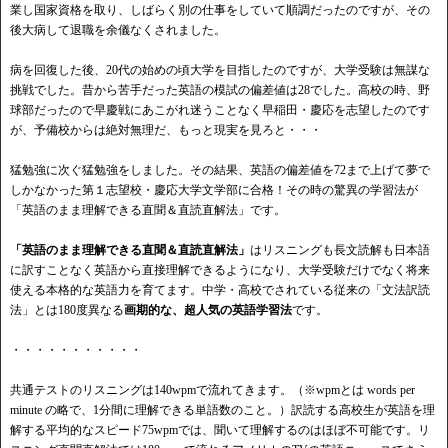
業し国家資格を取り、しばらく別の仕事をしていて順調だったのですが、その
後大病して退職を余儀なくされました。
病を回復した後、20代の始めの頃大学を目指したのですが、大学受験は無謀な
挑戦でした。昔から苦手だった英語の模試の偏差値は28でした。高校の時、野
球部だったので早慶戦にあこがれ迷うことなく早稲田・慶応を志望したのです
が、予備校からは絶対無理だ、もっと現実を見ろと・・・
猛勉強に次ぐ猛勉強をしました。その結果、英語の偏差値を72まで上げて夢で
しかなかった第１志望校・慶応大学文学部に合格！その時の驚異の学習法が
「英語のまま理解できる直聞＆直読直解法」です。
「英語のまま理解できる直聞＆直読直解法」
はリスニングも長文読解も日本語
に訳すことなく英語から直接理解できるようになり、大学受験だけでなく将来
使える本格的な英語力を育てます。中学・高校でされている従来の「文法訳読
法」とは180度異なる
画期的な、超人気の英語学習法
です。
・・・・・・・・・・・
共通テストのリスニングは140wpmで流れてきます。（※wpmとは words per
minute の略で、1分間に理解できる単語数のこと。）訳読する高校生が英語を理
解する平均的なスピード75wpmでは、聞いて理解するのはほぼ不可能です。リ