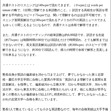
共通テストのリスニングは140wpmで流れてきます。（※wpmとは words per
minute の略で、1分間に理解できる単語数のこと。）訳読する高校生が英語を理
解する平均的なスピード75wpmでは、聞いて理解するのはほぼ不可能です。リ
スニング直聞直解法では180wpmで流れるアメリカのTVの英語ニュースでさえ
もゆっくり聞こえるようになるので、共通テストは余裕で解答できます。
また、共通テストのリーディングの総単語数は約6,000語です。訳読する生徒
（約75wpm）は制限時間の80分では1回読むだけで時間切れ、とても解答までは
できないのです。長文直読直解法は訳読の約5倍（約360wpm）のスピードで理
解できるようになり、約30分で2回読んで、残りの時間で余裕で解答と見直しま
で出来るようになります。
・・・・・・・・・・・
塾長自身が英語の偏差値を28から72まで上げて、夢でしかなかった第１志望
校・慶応大学文学部に合格した驚異の学習法「英語のまま理解できる直聞＆直
読直解法」を指導して、偏差値26から立教大学、32から早稲田大学、38から明
治大学、42から東京大学に合格した卒塾生たちがいます。他にも英語が苦手な
多くの塾生たちが偏差値を15以上UPし得意科目にして、夢でしかなかったあこ
がれの志望大学へ合格を果たしています。
塾長1人で教えているとっても小さな英語塾なので、毎年の合格実績は大手予備