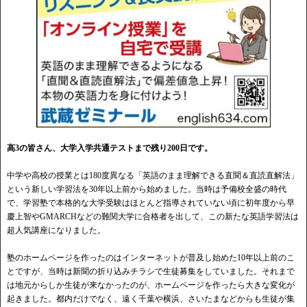
高3の皆さん、大学入学共通テストまで残り200日です。
中学や高校の授業とは180度異なる「英語のまま理解できる直聞＆直読直解法」
という新しい学習法を30年以上前から始めました。当時は予備校全盛の時代
で、学習塾で本格的な大学受験はほとんど指導されていない頃に初年度から早
慶上智やGMARCHなどの難関大学に合格者を出して、この新たな英語学習法は
超人気講座になりました。
塾のホームページを作ったのはインターネットが普及し始めた10年以上前のこ
とですが、当時は新聞の折り込みチラシで生徒募集をしていました。それまで
は地元からしか生徒が来なかったのが、ホームページを作ったら大きな変化が
起きました。都内だけでなく、遠く千葉や横浜、さいたまなどからも生徒が集