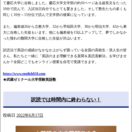
て慶応大学に合格しました。慶応大学文学部の約10ページある超長文をたった
10分で読んで、入試当日自分でもとても驚きました。そして塾生たちの多くも
同じく10分～15分位で読んで文学部の後輩になっています。
また、偏差値26から立教大学、32から早稲田大学、38から明治大学、42から東
大に合格した生徒もいます。他にも偏差値を15以上アップして、夢でしかなか
った憧れの難関大学に合格した生徒が沢山います。
訳読法で英語の成績がなかなか上がらず困っている全国の高校生・浪人生の皆
さん、私たちと一緒に「英語のまま理解できる直聞＆直読直解法」を学びませ
んか？全国どこでもオンライン授業を自宅で受講できます。
https://www.english634.com
★武蔵ゼミナール大学受験英語塾
訳読では時間内に終わらない！
投稿日
2022年6月17日