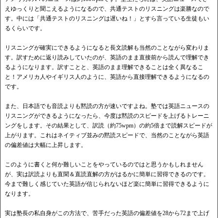
えゆっくりと聞こえるようになるので、共通テストのリスニングは楽勝なので
す。中には「共通テストのリスニングは遅いね！」とすら言っている生徒もい
るくらいです。
リスニングが確実にできるようになると長文読解も当然のことながら変わりま
す。訳すために返り読みしていたのが、英語のまま直接前から読んで理解でき
るようになります。訳すことと、英語のまま理解できることは全く異なるこ
と！アメリカ人やイギリス人のように、英語から直接理解できるようになるの
です。
また、日本語でも音読よりも黙読の方が速いですよね。塾では英語ニュースの
リスニングができるようになったら、今度は黙読のスピードを上げるトレーニ
ングをします。その結果として、訳読（約75wpm）の約5倍まで読解スピードが
上がります。これはネイティブ並みの黙読スピードで、当然のことながら英語
の偏差値は大幅に上昇します。
このように書くと何か難しいことをやっているのではと思うかもしれません
が、実は訳読よりも直聞＆直読直解の方がはるかに簡単に習得できるのです。
今まで難しく感じていた英語が信じられないほど楽に簡単に習得できるように
なります。
実は塾長の私自身がこの方法で、苦手だった英語の偏差値を28から72まで上げ