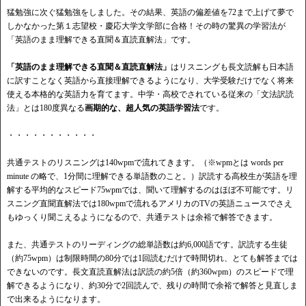
猛勉強に次ぐ猛勉強をしました。その結果、英語の偏差値を72まで上げて夢で
しかなかった第１志望校・慶応大学文学部に合格！その時の驚異の学習法が
「英語のまま理解できる直聞＆直読直解法」です。
「英語のまま理解できる直聞＆直読直解法」
はリスニングも長文読解も日本語
に訳すことなく英語から直接理解できるようになり、大学受験だけでなく将来
使える本格的な英語力を育てます。中学・高校でされている従来の「文法訳読
法」とは180度異なる
画期的な、超人気の英語学習法
です。
・・・・・・・・・・・
共通テストのリスニングは140wpmで流れてきます。（※wpmとは words per
minute の略で、1分間に理解できる単語数のこと。）訳読する高校生が英語を理
解する平均的なスピード75wpmでは、聞いて理解するのはほぼ不可能です。リ
スニング直聞直解法では180wpmで流れるアメリカのTVの英語ニュースでさえ
もゆっくり聞こえるようになるので、共通テストは余裕で解答できます。
また、共通テストのリーディングの総単語数は約6,000語です。訳読する生徒
（約75wpm）は制限時間の80分では1回読むだけで時間切れ、とても解答までは
できないのです。長文直読直解法は訳読の約5倍（約360wpm）のスピードで理
解できるようになり、約30分で2回読んで、残りの時間で余裕で解答と見直しま
で出来るようになります。