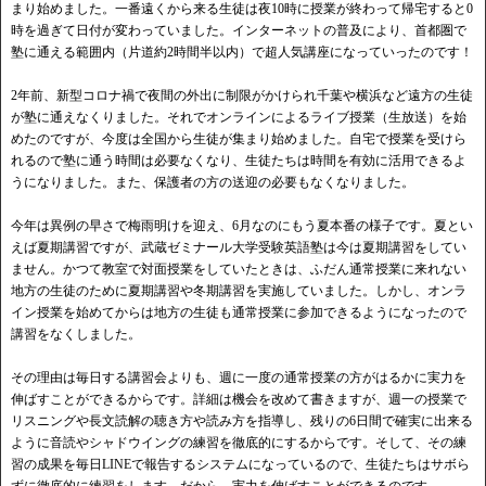
まり始めました。一番遠くから来る生徒は夜10時に授業が終わって帰宅すると0
時を過ぎて日付が変わっていました。インターネットの普及により、首都圏で
塾に通える範囲内（片道約2時間半以内）で超人気講座になっていったのです！
2年前、新型コロナ禍で夜間の外出に制限がかけられ千葉や横浜など遠方の生徒
が塾に通えなくりました。それでオンラインによるライブ授業（生放送）を始
めたのですが、今度は全国から生徒が集まり始めました。自宅で授業を受けら
れるので塾に通う時間は必要なくなり、生徒たちは時間を有効に活用できるよ
うになりました。また、保護者の方の送迎の必要もなくなりました。
今年は異例の早さで梅雨明けを迎え、6月なのにもう夏本番の様子です。夏とい
えば夏期講習ですが、武蔵ゼミナール大学受験英語塾は今は夏期講習をしてい
ません。かつて教室で対面授業をしていたときは、ふだん通常授業に来れない
地方の生徒のために夏期講習や冬期講習を実施していました。しかし、オンラ
イン授業を始めてからは地方の生徒も通常授業に参加できるようになったので
講習をなくしました。
その理由は毎日する講習会よりも、週に一度の通常授業の方がはるかに実力を
伸ばすことができるからです。詳細は機会を改めて書きますが、週一の授業で
リスニングや長文読解の聴き方や読み方を指導し、残りの6日間で確実に出来る
ように音読やシャドウイングの練習を徹底的にするからです。そして、その練
習の成果を毎日LINEで報告するシステムになっているので、生徒たちはサボら
ずに徹底的に練習をします。だから、実力を伸ばすことができるのです。