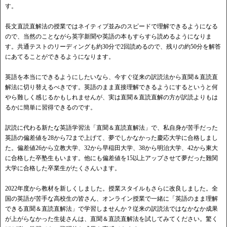
す。
長文直読直解法の授業ではネイティブ並みのスピードで理解できるようになる
ので、当然のことながら英字新聞や英語の本もすらすら読めるようになりま
す。共通テストのリーディングも約30分で2回読めるので、残りの約50分を解答
にあてることができるようになります。
英語を本当にできるようにしたいなら、今すぐ従来の訳読法から直聞＆直読直
解法に切り替えるべきです。英語のまま直接理解できるようにするというと何
やら難しく感じるかもしれませんが、実は直聞＆直読直解の方が訳読よりもは
るかに簡単に習得できるのです。
訳読に代わる新たな英語学習法「直聞＆直読直解法」で、私自身が苦手だった
英語の偏差値を28から72まで上げて、夢でしかなかった慶応大学に合格しまし
た。偏差値26から立教大学、32から早稲田大学、38から明治大学、42から東大
に合格した卒塾生もいます。他にも偏差値を15以上アップさせて夢だった難関
大学に合格した卒業生がたくさんいます。
2022年度から教材を新しくしました。授業スタイルもさらに改良しました。全
国の英語が苦手な高校生の皆さん、オンライン授業で一緒に「英語のまま理解
できる直聞＆直読直解法」で学習しませんか？従来の訳読法ではなかなか成果
が上がらなかった生徒さんは、直聞＆直読直解法を試してみてください。驚く