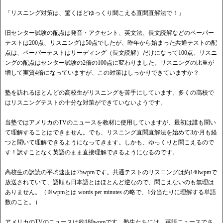
「リスニング対策は、驚くほどゆっくり聞こえる直聞直解法で！」
旧センター試験の配点は発音・アクセント、英文法、長文読解などのペーパー
テストは200点、リスニングは50点でしたが、昨年から始まった共通テストの配
点は、ペーパーテストはリーディング（長文読解）だけになって100点、リスニ
ングの配点はセンター試験の2倍の100点に変わりました。リスニングの比重が
増して実質4倍になっていますが、この対策はしっかりできていますか？
塾を訪れるほとんどの高校生がリスニングを苦手にしています。多くの高校で
はリスニングテストの十分な対策ができていないようです。
当塾ではアメリカのTVのニュースを教材に使用していますが、最初は誰も聞い
て理解することはできません。でも、リスニング直聞直解法を始めて3か月も経
つと聞いて理解できるようになってきます。しかも、ゆっくりと聞こえるので
す！訳すことなく英語のまま直接理解できるようになるのです。
高校生の訳読の平均速度は75wpmです。共通テストのリスニングは約140wpmで
放送されていて、語順も日本語とはほとんど逆なので、聞こえないのも無理は
ありません。（※wpmとは words per minutes の略で、1分当たりに理解する単語
数のこと。）
アメリカのTVのニュースは約180wpmです。塾生たちには、英語ニュースでさ