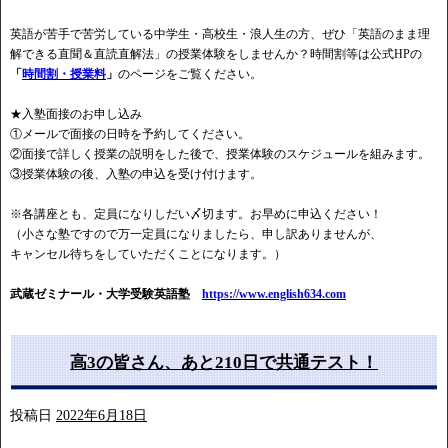
英語が苦手で苦労している中学生・高校生・浪人生の方、ぜひ「英語のまま理
解できる直聞＆直読直解法」の授業体験をしませんか？時間割等は公式HPの
「
時間割・授業料
」
のページをご覧ください。
★入塾面接のお申し込み
①メールで面接の日時を予約してください。
②面接で詳しく授業の説明をした後で、授業体験のスケジュールを組みます。
③授業体験の後、入塾の申込を受け付けます。
※各講座とも、定員になりしだい〆切ます。お早めに申込ください！
（小さな塾ですので万一定員になりましたら、申し訳ありませんが、
キャンセル待ちをしていただくことになります。）
武蔵ゼミナール・大学受験英語塾
https://www.english634.com
高3の皆さん、あと210日で共通テスト！
投稿日
2022年6月18日