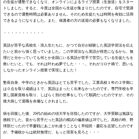
の生徒が通塾できなくなり、オンラインによるライブ授業（生放送）をスター
トしました。すると、今度は全国から生徒が集まりだしたのです。自宅で受講
できるので通塾時間は必要ありません。そのため生徒たちは時間を有効に活用
できるようになりました。また、保護者の方の送迎の必要もなくなりました。
・・・・・・・・・・・
英語が苦手な高校生・浪人生たちに、かつて自分が経験した英語学習法を伝え
たいと前から強く思っていました。この学習法なら英語が得意になるから、無
理だと分かっていても何とか全国にいる英語が苦手で苦労している生徒たちを
救いたいと。でも、それは叶わぬ夢でした・・・。それがコロナ禍で、思いも
しなかったオンライン授業で実現しました！
塾長自身、中学のときから英語はとても苦手でした。工業高校１年の２学期に
は０点を取り成績は１で、英語はまったく出来なかったのです。専門学校を卒
業し国家資格を取り、しばらく別の仕事をしていて順調だったのですが、その
後大病して退職を余儀なくされました。
病を回復した後、20代の始めの頃大学を目指したのですが、大学受験は無謀な
挑戦でした。昔から苦手だった英語の模試の偏差値は28でした。高校の時、野
球部だったので早慶戦にあこがれ迷うことなく早稲田・慶応を志望したのです
が、予備校からは絶対無理だ、もっと現実を見ろと・・・