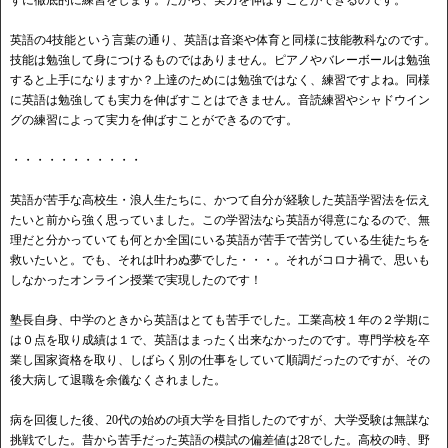
英語の4技能という言葉の通り、英語は音楽や体育と同様に技能教科なのです。
技能は勉強して身につけるものではありません。ピアノやバレーボールは勉強
すると上手になりますか？上達のためには勉強ではなく、練習ですよね。同様
に英語は勉強しても実力を伸ばすことはできません。音読練習やシャドウイン
グの練習によって実力を伸ばすことができるのです。
・・・・・・・・・・・
英語が苦手な高校生・浪人生たちに、かつて自分が経験した英語学習法を伝え
たいと前から強く思っていました。この学習法なら英語が得意になるので、無
理だと分かっていても何とか全国にいる英語が苦手で苦労している生徒たちを
救いたいと。でも、それは叶わぬ夢でした・・・。それがコロナ禍で、思いも
しなかったオンライン授業で実現したのです！
塾長自身、中学のときから英語はとても苦手でした。工業高校１年の２学期に
は０点を取り成績は１で、英語はまったく出来なかったのです。専門学校を卒
業し国家資格を取り、しばらく別の仕事をしていて順調だったのですが、その
後大病して退職を余儀なくされました。
病を回復した後、20代の始めの頃大学を目指したのですが、大学受験は無謀な
挑戦でした。昔から苦手だった英語の模試の偏差値は28でした。高校の時、野