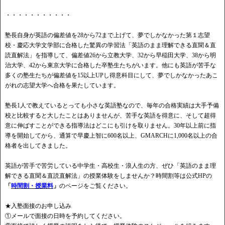
・・・・・・・・・・・
塾長自身が英語の偏差値を28から72まで上げて、夢でしかなかった第１志望
校・慶応大学文学部に合格した驚異の学習法「英語のまま理解できる直聞＆直
読直解法」を指導して、偏差値26から立教大学、32から早稲田大学、38から明
治大学、42から東京大学に合格した卒塾生たちがいます。他にも英語が苦手な
多くの塾生たちが偏差値を15以上UPし得意科目にして、夢でしかなかったあこ
がれの志望大学へ合格を果たしています。
塾長1人で教えているとっても小さな英語塾なので、毎年の合格実績は大手予備
校と比較すると大したことはありませんが、苦手な英語を得意に、そして超得
意に伸ばすことができる指導法はどこにも引けを取りません。30年以上前に指
導を開始してから、通算で早慶上智に600名以上、GMARCHに1,000名以上の合
格者を出してきました。
英語が苦手で苦労している中学生・高校生・浪人生の方、ぜひ「英語のまま理
解できる直聞＆直読直解法」の授業体験をしませんか？時間割等は公式HPの
「
時間割・授業料
」
のページをご覧ください。
★入塾面接のお申し込み
①メールで面接の日時を予約してください。