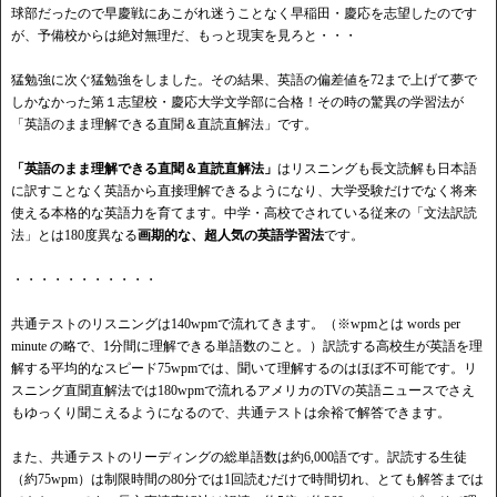
球部だったので早慶戦にあこがれ迷うことなく早稲田・慶応を志望したのです
が、予備校からは絶対無理だ、もっと現実を見ろと・・・
猛勉強に次ぐ猛勉強をしました。その結果、英語の偏差値を72まで上げて夢で
しかなかった第１志望校・慶応大学文学部に合格！その時の驚異の学習法が
「英語のまま理解できる直聞＆直読直解法」です。
「英語のまま理解できる直聞＆直読直解法」
はリスニングも長文読解も日本語
に訳すことなく英語から直接理解できるようになり、大学受験だけでなく将来
使える本格的な英語力を育てます。中学・高校でされている従来の「文法訳読
法」とは180度異なる
画期的な、超人気の英語学習法
です。
・・・・・・・・・・・
共通テストのリスニングは140wpmで流れてきます。（※wpmとは words per
minute の略で、1分間に理解できる単語数のこと。）訳読する高校生が英語を理
解する平均的なスピード75wpmでは、聞いて理解するのはほぼ不可能です。リ
スニング直聞直解法では180wpmで流れるアメリカのTVの英語ニュースでさえ
もゆっくり聞こえるようになるので、共通テストは余裕で解答できます。
また、共通テストのリーディングの総単語数は約6,000語です。訳読する生徒
（約75wpm）は制限時間の80分では1回読むだけで時間切れ、とても解答までは