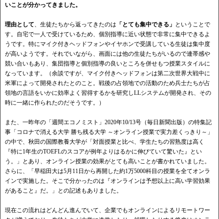
いことが分かってきました。
理由として
、生徒たちから返ってきたのは
「とても集中できる」
ということで
す。自宅で一人で受けているため、個別指導に近い状態で非常に集中できるよ
うです。特にマイク付きヘッドフォンやイヤホンで受講している生徒は集中度
が高いようです。それでいながら、画面には他の生徒たちがいるので連帯感や
競い合いもあり、集団指導と個別指導の良いところを併せもつ授業スタイルに
なっています。（余談ですが、マイク付きヘッドフォンは第二次世界大戦中に
米軍によって開発されたとのこと。戦後の占領地での活動のため兵士たちが占
領地の言語をいかに効率よく習得するかを研究しLLシステムが開発され、その
時に一緒に作られたのだそうです。）
また、一昨年の「週間エコノミスト」2020年10/13号（毎日新聞出版）の特集記
事「コロナで消える大学 勝ち残る大学 ～オンライン授業で実力差くっきり～」
の中で、秋田の国際教養大学が「対面授業と比べ、学生たちの習熟度は高く
『特に1年生のTOEFLのスコアが例年よりはるかに伸びていて驚いた』とい
う。」とあり、オンライン授業の効果がとても高いことが書かれていました。
さらに、「早稲田大は5月11日から再開した約1万5000科目の授業を全てオンラ
インで実施した。そこで分かったのは『オンラインは予想以上に高い学習効果
があること』だ。」との記述もありました。
現在この流れはどんどん進んでいて、企業でもオンラインによるリモートワー