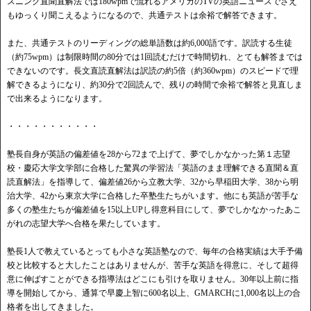
スニング直聞直解法では180wpmで流れるアメリカのTVの英語ニュースでさえ
もゆっくり聞こえるようになるので、共通テストは余裕で解答できます。
また、共通テストのリーディングの総単語数は約6,000語です。訳読する生徒
（約75wpm）は制限時間の80分では1回読むだけで時間切れ、とても解答までは
できないのです。長文直読直解法は訳読の約5倍（約360wpm）のスピードで理
解できるようになり、約30分で2回読んで、残りの時間で余裕で解答と見直しま
で出来るようになります。
・・・・・・・・・・・
塾長自身が英語の偏差値を28から72まで上げて、夢でしかなかった第１志望
校・慶応大学文学部に合格した驚異の学習法「英語のまま理解できる直聞＆直
読直解法」を指導して、偏差値26から立教大学、32から早稲田大学、38から明
治大学、42から東京大学に合格した卒塾生たちがいます。他にも英語が苦手な
多くの塾生たちが偏差値を15以上UPし得意科目にして、夢でしかなかったあこ
がれの志望大学へ合格を果たしています。
塾長1人で教えているとっても小さな英語塾なので、毎年の合格実績は大手予備
校と比較すると大したことはありませんが、苦手な英語を得意に、そして超得
意に伸ばすことができる指導法はどこにも引けを取りません。30年以上前に指
導を開始してから、通算で早慶上智に600名以上、GMARCHに1,000名以上の合
格者を出してきました。