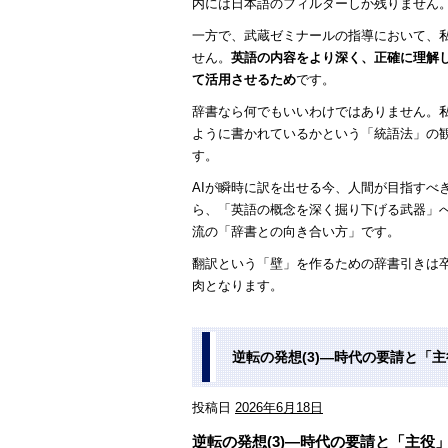
内には日本語のフィルターしか残りません
一方で、武蔵ゼミナールの指導において、
せん。
英語の内容をより深く、正確に理解
て活用させるため
です。
辞書なら何でもいいわけではありません。
ように書かれているかという「統語法」の
す。
AIが瞬時に訳を出せる今、人間が目指すべ
ら、「英語の概念を深く掘り下げる武器」
流の「辞書との向き合い方」です。
翻訳という「壁」を作るための辞書引きは
肉となります。
逆転の発想(3)―時代の要請と「
投稿日
2026年6月18日
逆転の発想(3)―時代の要請と「主役