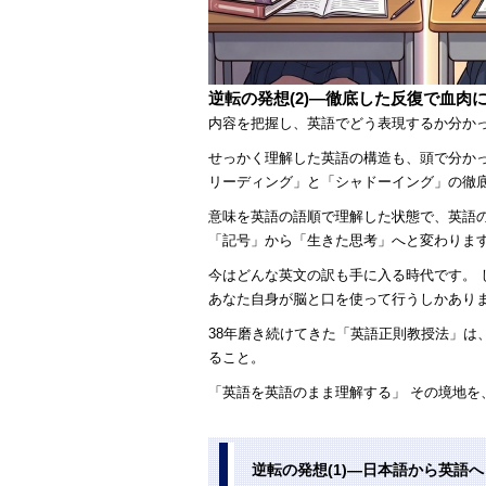
逆転の発想(2)―徹底した反復で血肉
内容を把握し、英語でどう表現するか分か
せっかく理解した英語の構造も、頭で分か
リーディング」と「シャドーイング」の徹
意味を英語の語順で理解した状態で、英語
「記号」から「生きた思考」へと変わりま
今はどんな英文の訳も手に入る時代です。
あなた自身が脳と口を使って行うしかあり
38年磨き続けてきた「英語正則教授法」は
ること。
「英語を英語のまま理解する」 その境地を
逆転の発想(1)―日本語から英語へ