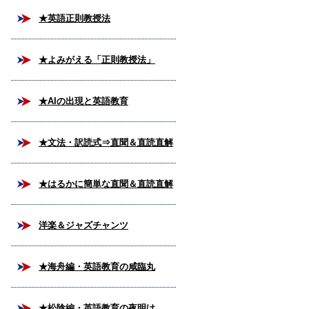
★英語正則教授法
★よみがえる「正則教授法」
★AIの出現と英語教育
★文法・訳読式⇒直聞＆直読直解
法
★はるかに簡単な直聞＆直読直解
法
洋楽＆ジャズチャンツ
★海舟編・英語教育の咸臨丸
★松陰編・英語教育の夜明け