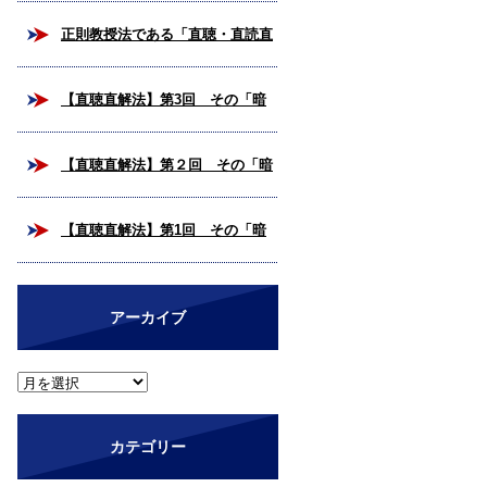
校合格を掴み取ろう！
正則教授法である「直聴・直読直
解法」とは？
【直聴直解法】第3回 その「暗
号解読」、いつまで続けますか？
【直聴直解法】第２回 その「暗
（完結編）
号解読」、いつまで続けますか？
【直聴直解法】第1回 その「暗
号解読」、いつまで続けますか？
アーカイブ
カテゴリー