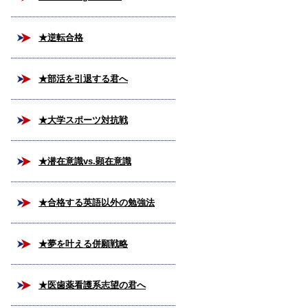
★逆転合格
★部活を引退する君へ
★大学スポーツ対抗戦
★潜在意識vs.顕在意識
★合格する英語以外の勉強法
★夢を叶える併願戦略
★医歯薬看護系志望の君へ