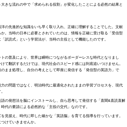
う大きな流れの中で「求められる役割」が変化したことによる必然の結果と
西洋の先進的な知識をいち早く取り入れ、正確に理解することでした。文献
るか。当時の日本に必要とされていたのは、情報を正確に受け取る「受信型
に「訳読式」という学習法が、当時の主役として機能したのです。
ットの普及により、世界は瞬時につながるボーダーレスな時代となりまし
かけて翻訳するだけでは、現代社会のスピード感には到底追いつけません。
語のまま処理し、自分の考えとして即座に発信する「発信型の英語力」で
能力の問題ではなく、明治時代に最適化されたままの学習プロセスを、現代
す。
英語の発想法を脳にインストールし、自ら思考して発信する「直聞&直読直解
、時代の要請による必然的な「主役の交代」なのです。
ズを見据え、時代に即した確かな「英語脳」を育てる指導を行っています。
につけていきませんか。