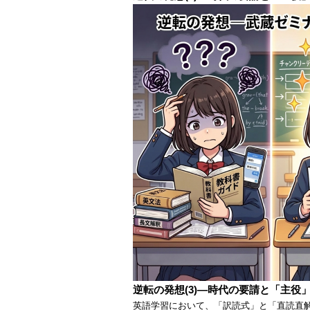
逆転の発想(3)―時代の要請と「主役
英語学習において、「訳読式」と「直読直