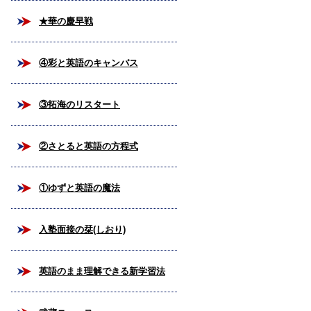
★華の慶早戦
④彩と英語のキャンバス
③拓海のリスタート
②さとると英語の方程式
①ゆずと英語の魔法
入塾面接の栞(しおり)
英語のまま理解できる新学習法