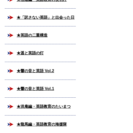
★「訳さない英語」と出会った日
★英語の二重構造
★遥と英語の灯
★響の音と英語 Vol.2
★響の音と英語 Vol.1
★洪庵編・英語教育のたいまつ
★龍馬編・英語教育の海援隊