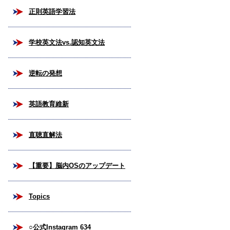
正則英語学習法
学校英文法vs.認知英文法
逆転の発想
英語教育維新
直聴直解法
【重要】脳内OSのアップデート
Topics
○公式Instagram 634