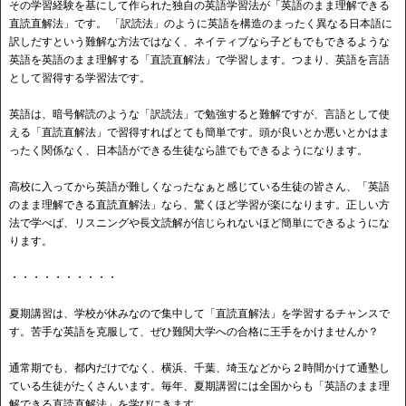
その学習経験を基にして作られた独自の英語学習法が「英語のまま理解できる
直読直解法」です。 「訳読法」のように英語を構造のまったく異なる日本語に
訳しだすという難解な方法ではなく、ネイティブなら子どもでもできるような
英語を英語のまま理解する「直読直解法」で学習します。つまり、英語を言語
として習得する学習法です。
英語は、暗号解読のような「訳読法」で勉強すると難解ですが、言語として使
える「直読直解法」で習得すればとても簡単です。頭が良いとか悪いとかはま
ったく関係なく、日本語ができる生徒なら誰でもできるようになります。
高校に入ってから英語が難しくなったなぁと感じている生徒の皆さん、「英語
のまま理解できる直読直解法」なら、驚くほど学習が楽になります。正しい方
法で学べば、リスニングや長文読解が信じられないほど簡単にできるようにな
ります。
・・・・・・・・・・
夏期講習は、学校が休みなので集中して「直読直解法」を学習するチャンスで
す。苦手な英語を克服して、ぜひ難関大学への合格に王手をかけませんか？
通常期でも、都内だけでなく、横浜、千葉、埼玉などから２時間かけて通塾し
ている生徒がたくさんいます。毎年、夏期講習には全国からも「英語のまま理
解できる直読直解法」を学びにきます。