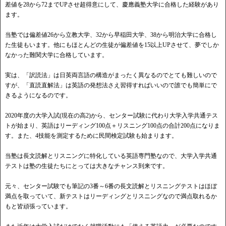
差値を28から72までUPさせ超得意にして、慶應義塾大学に合格した経験があり
ます。
当塾では偏差値26から立教大学、32から早稲田大学、38から明治大学に合格し
た生徒もいます。他にもほとんどの生徒が偏差値を15以上UPさせて、夢でしか
なかった難関大学に合格しています。
実は、「訳読法」は日英両言語の構造がまったく異なるのでとても難しいので
すが、「直読直解法」は英語の発想法さえ習得すればいいので誰でも簡単にで
きるようになるのです。
2020年度の大学入試(現在の高2)から、センター試験に代わり大学入学共通テス
トが始まり、英語はリーディング100点＋リスニング100点の合計200点になりま
す。また、4技能を測定するために民間検定試験も始まります。
当塾は長文読解とリスニングに特化している英語専門塾なので、大学入学共通
テストは塾の生徒たちにとっては大きなチャンス到来です。
元々、センター試験でも筆記の3番～6番の長文読解とリスニングテストはほぼ
満点を取っていて、新テストはリーディングとリスニングなので満点取れるか
もと皆頑張っています。