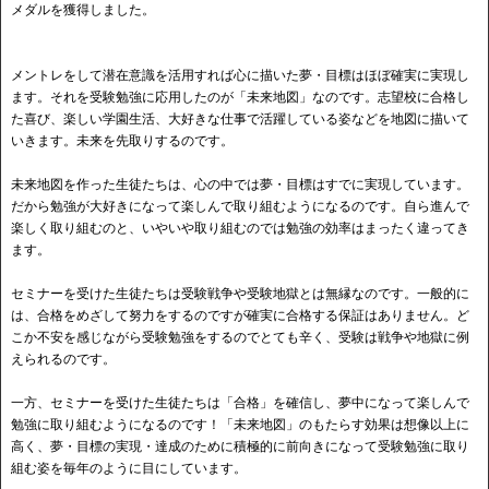
メダルを獲得しました。
メントレをして潜在意識を活用すれば心に描いた夢・目標はほぼ確実に実現し
ます。それを受験勉強に応用したのが「未来地図」なのです。志望校に合格し
た喜び、楽しい学園生活、大好きな仕事で活躍している姿などを地図に描いて
いきます。未来を先取りするのです。
未来地図を作った生徒たちは、心の中では夢・目標はすでに実現しています。
だから勉強が大好きになって楽しんで取り組むようになるのです。自ら進んで
楽しく取り組むのと、いやいや取り組むのでは勉強の効率はまったく違ってき
ます。
セミナーを受けた生徒たちは受験戦争や受験地獄とは無縁なのです。一般的に
は、合格をめざして努力をするのですが確実に合格する保証はありません。ど
こか不安を感じながら受験勉強をするのでとても辛く、受験は戦争や地獄に例
えられるのです。
一方、セミナーを受けた生徒たちは「合格」を確信し、夢中になって楽しんで
勉強に取り組むようになるのです！「未来地図」のもたらす効果は想像以上に
高く、夢・目標の実現・達成のために積極的に前向きになって受験勉強に取り
組む姿を毎年のように目にしています。