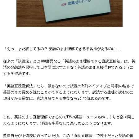
「えっ、まだ訳してるの？ 英語のまま理解できる学習法があるのに…」
従来の「訳読法」とは180度異なる「英語のまま理解できる直読直解法」は、英
語の発想法を習得して日本語に訳すことなく英語のまま直接理解できるように
する学習法です。
「英語直読直解法」なら、訳さないので訳読の5倍(ネイティブと同等)の速さで
英語のまま長文を読むことができるようになります。訳読する生徒が読むのに
10分かかる長文は、直読直解できる生徒なら2分で読めるのです。
また、英語のまま直接理解できるのでTVの英語ニュースもゆっくりと楽々聞こ
えるようになります。洋画も字幕なしで楽しめるようになります。
塾長自身が予備校に通っていた頃、この「直読直解法」で苦手だった英語の偏