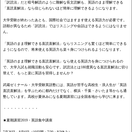
「訳読法」だと暗号解読のように難解な長文読解も、英語のまま理解できる
「直読直解法」なら信じられないほど簡単に理解できるようになります。
大学受験が終わったあとも、国際社会ではますます使える英語力が必要です。
語順が異なるため「訳読法」ではリスニングや会話はできるようにはなりませ
ん。
「英語のまま理解できる直読直解法」ならリスニングも驚くほど簡単にできる
ようになるので、将来使える英語力も楽々身につけられるようになります。
「英語のまま理解できる直読直解法」なら使える英語力を身につけられるの
で、大学入試も就職活動も安心です。訳読法とは180度異なる直読直解法に切り
替えて、もっと楽に英語を習得しませんか？
武蔵ゼミナール・大学受験英語塾には、英語が苦手な高校生・浪人生が「英語
直読直解法」を学ぶために都内だけでなく、横浜・千葉・さいたま等からも通
塾しています。高校が夏休みになる夏期講習には全国各地から学びに来ます。
・・・・・・・・・・
★夏期講習2019・英語集中講座