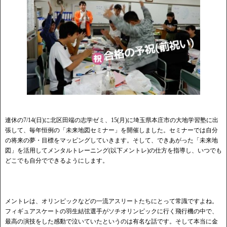
連休の7/14(日)に北区田端の志学ゼミ、15(月)に埼玉県本庄市の大地学習塾に出
張して、毎年恒例の「未来地図セミナー」を開催しました。セミナーでは自分
の将来の夢・目標をマッピングしていきます。そして、できあがった「未来地
図」を活用してメンタルトレーニング(以下メントレ)の仕方を指導し、いつでも
どこでも自分でできるようにします。
メントレは、オリンピックなどの一流アスリートたちにとって常識ですよね。
フィギュアスケートの羽生結弦選手がソチオリンピックに行く飛行機の中で、
最高の演技をした感動で泣いていたというのは有名な話です。そして本当に金