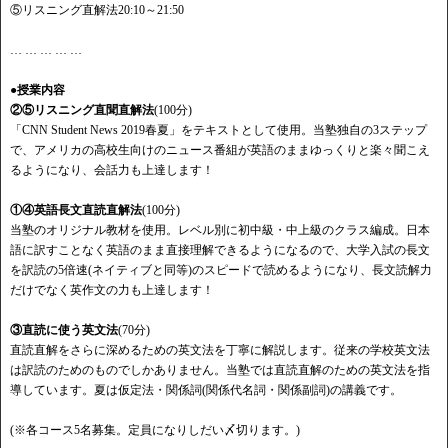
⑤リスニング直解法20:10～21:50
… … … … …
●授業内容
②⑤リスニング直聞直解法
(100分)
「CNN Student News 2019春夏」をテキストとして使用。当塾独自の3ステップ
で、アメリカの高校生向けのニュース番組が英語のままゆっくりと楽々聞こえ
るようになり、会話力も上達します！
①④英語長文直読直解法
(100分)
当塾のオリジナル教材を使用。レベル別に初中級・中上級のクラス編成。日本
語に訳すことなく英語のまま直接理解できるようになるので、大学入試の長文
を訳読の5倍速(ネイティブと同等)のスピードで読めるようになり、長文読解力
だけでなく英作文の力も上達します！
③直読に使う英文法
(70分)
直読直解をさらに深めるための英文法を丁寧に解説します。従来の学校英文法
は訳読のためのものでしかありません。当塾では直読直解のための英文法を指
導しています。夏は仮定法・関係詞(関係代名詞・関係副詞)の講義です。
(※各コース5名募集。定員になりしだい〆切ります。)