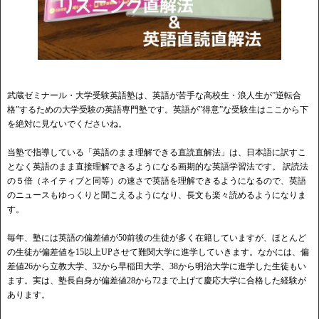
武蔵ゼミナール・大学受験英語塾は、英語が苦手な高校生・浪人生が”逆転合
格”するための大学受験の英語専門塾です。英語が”得意”な受験生はここから下
を絶対に見ないでくださいね。
当塾で指導している「英語のまま理解できる直読直解法」は、日本語に訳すこ
となく英語のまま直接理解できるようになる画期的な英語学習法です。 訳読法
の５倍（ネイティブと同等）の速さで英語を理解できるようになるので、英語
のニュースもゆっくりと聞こえるようになり、長文も楽々読めるようになりま
す。
毎年、塾には英語の偏差値が50前後の生徒が多く在籍していますが、ほとんど
の生徒が偏差値を15以上UPさせて難関大学に進学していきます。なかには、偏
差値26から立教大学、32から早稲田大学、38から明治大学に進学した生徒もい
ます。実は、塾長自身が偏差値28から72まで上げて慶応大学に合格した経験が
あります。