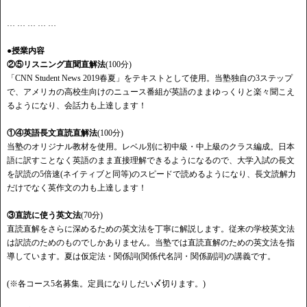
… … … … …
●授業内容
②⑤リスニング直聞直解法
(100分)
「CNN Student News 2019春夏」をテキストとして使用。当塾独自の3ステップ
で、アメリカの高校生向けのニュース番組が英語のままゆっくりと楽々聞こえ
るようになり、会話力も上達します！
①④英語長文直読直解法
(100分)
当塾のオリジナル教材を使用。レベル別に初中級・中上級のクラス編成。日本
語に訳すことなく英語のまま直接理解できるようになるので、大学入試の長文
を訳読の5倍速(ネイティブと同等)のスピードで読めるようになり、長文読解力
だけでなく英作文の力も上達します！
③直読に使う英文法
(70分)
直読直解をさらに深めるための英文法を丁寧に解説します。従来の学校英文法
は訳読のためのものでしかありません。当塾では直読直解のための英文法を指
導しています。夏は仮定法・関係詞(関係代名詞・関係副詞)の講義です。
(※各コース5名募集。定員になりしだい〆切ります。)