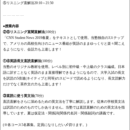
⑤リスニング直解法20:10～21:50
… … … … …
●授業内容
②⑤リスニング直聞直解法
(100分)
「CNN Student News 2019春夏」をテキストとして使用。当塾独自の3ステップ
で、アメリカの高校生向けのニュース番組が英語のままゆっくりと楽々聞こえ
るようになり、会話力も上達します！
①④英語長文直読直解法
(100分)
当塾のオリジナル教材を使用。レベル別に初中級・中上級のクラス編成。日本
語に訳すことなく英語のまま直接理解できるようになるので、大学入試の長文
を訳読の5倍速(ネイティブと同等)のスピードで読めるようになり、長文読解力
だけでなく英作文の力も上達します！
③直読に使う英文法
(70分)
直読直解をさらに深めるための英文法を丁寧に解説します。従来の学校英文法
は訳読のためのものでしかありません。当塾では直読直解のための英文法を指
導しています。夏は仮定法・関係詞(関係代名詞・関係副詞)の講義です。
(※各コース5名募集。定員になりしだい〆切ります。)