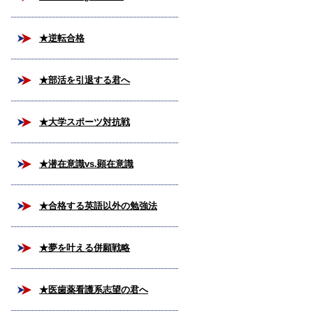
★逆転合格
★部活を引退する君へ
★大学スポーツ対抗戦
★潜在意識vs.顕在意識
★合格する英語以外の勉強法
★夢を叶える併願戦略
★医歯薬看護系志望の君へ