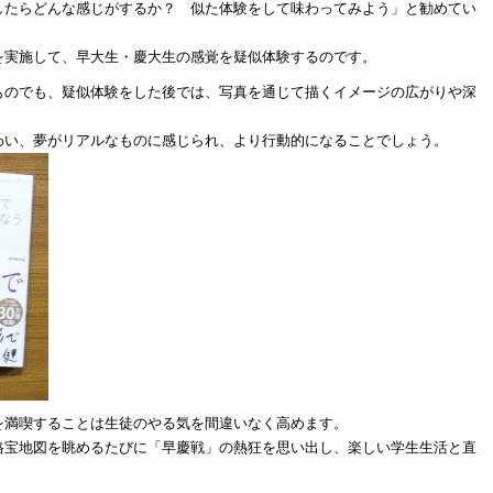
したらどんな感じがするか？ 似た体験をして味わってみよう」と勧めてい
を実施して、早大生・慶大生の感覚を疑似体験するのです。
ものでも、疑似体験をした後では、写真を通じて描くイメージの広がりや深
わい、夢がリアルなものに感じられ、より行動的になることでしょう。
を満喫することは生徒のやる気を間違いなく高めます。
格宝地図を眺めるたびに「早慶戦」の熱狂を思い出し、楽しい学生生活と直