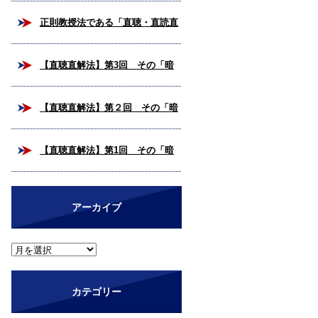
校合格を掴み取ろう！
正則教授法である「直聴・直読直
解法」とは？
【直聴直解法】第3回 その「暗
号解読」、いつまで続けますか？
【直聴直解法】第２回 その「暗
（完結編）
号解読」、いつまで続けますか？
【直聴直解法】第1回 その「暗
号解読」、いつまで続けますか？
アーカイブ
カテゴリー