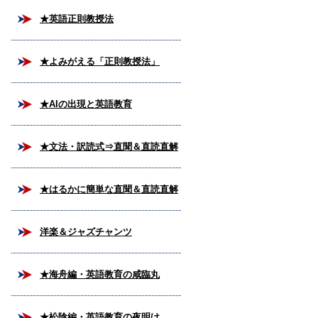
★英語正則教授法
★よみがえる「正則教授法」
★AIの出現と英語教育
★文法・訳読式⇒直聞＆直読直解
法
★はるかに簡単な直聞＆直読直解
法
洋楽＆ジャズチャンツ
★海舟編・英語教育の咸臨丸
★松陰編・英語教育の夜明け