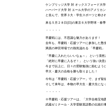
ケンブリッジ大学 対 オックスフォード大
ハーバード大学 対 エール大学のアメリカ
と並んで、世界３大・学生スポーツと称さ
来る５月２８日(日)の東京６大学野球・春
・・・・・
早慶戦には、不思議な魅力があります！
去年も、早慶戦・応援ツアーに参加した塾
満員の神宮球場での熱気溢れる 「早慶戦」
「早慶に入れたらいいなぁ～」 という漠然
「絶対に早慶に入るぞ！」 という強い決意
今まで以上に、日々の受験勉強に励むよう
早大・慶大の合格を勝ち取りました！
今年は「早慶戦・応援ツアー」で、まず疑
そして来年は、本物の早大生・慶大生にな
・・・・・
※早慶戦・応援ツアーは、「大学合格宝地
武蔵ゼミナール・大学受験英語塾の伝統行