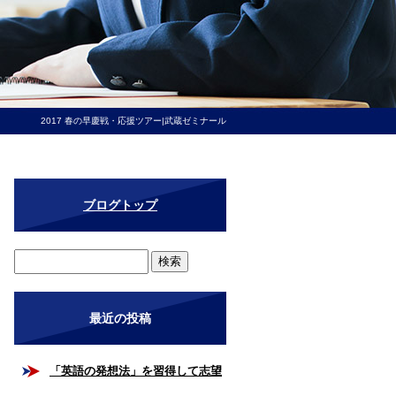
2017 春の早慶戦・応援ツアー|武蔵ゼミナール
ブログトップ
最近の投稿
「英語の発想法」を習得して志望