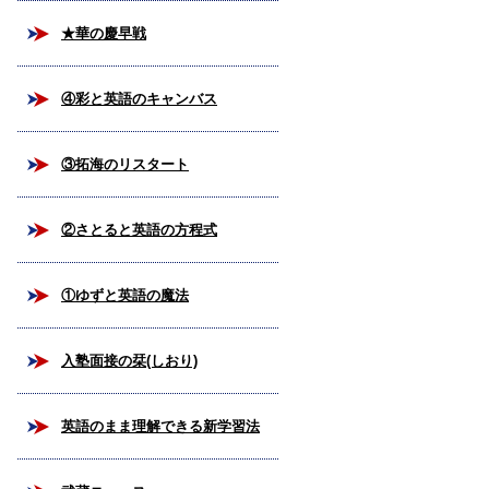
★華の慶早戦
④彩と英語のキャンバス
③拓海のリスタート
②さとると英語の方程式
①ゆずと英語の魔法
入塾面接の栞(しおり)
英語のまま理解できる新学習法