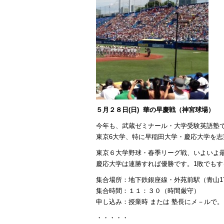
５月２８日(日) 華の早慶戦（神宮球場）
今年も、武蔵ゼミナール・大学受験英語塾
東京6大学、特に早稲田大学・慶応大学を
東京６大学野球・春季リーグ戦、いよいよ
慶応大学は連勝すれば優勝です。1敗でもす
集合場所：地下鉄銀座線・外苑前駅（青山1
集合時間：１１：３０（時間厳守）
申し込み：授業時 または 塾長にメ－ルで。
・・・・・