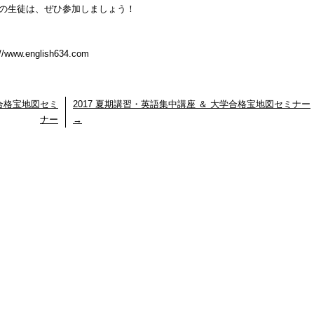
望の生徒は、ぜひ参加しましょう！
.english634.com
学合格宝地図セミ
2017 夏期講習・英語集中講座 ＆ 大学合格宝地図セミナー
ナー
→