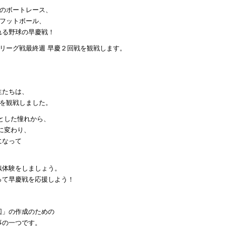
学のボートレース、
ンフットボール、
れる野球の早慶戦！
季リーグ戦最終週 早慶２回戦を観戦します。
生たちは、
 を観戦しました。
とした憧れから、
に変わり、
になって
似体験をしましょう。
って早慶戦を応援しよう！
図」の作成のための
事の一つです。