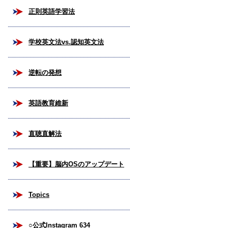
正則英語学習法
学校英文法vs.認知英文法
逆転の発想
英語教育維新
直聴直解法
【重要】脳内OSのアップデート
Topics
○公式Instagram 634