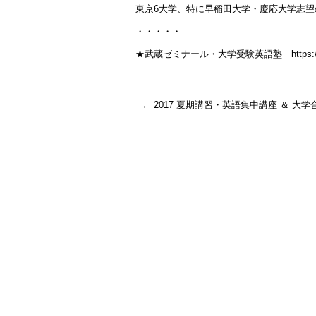
東京6大学、特に早稲田大学・慶応大学志
・・・・・
★武蔵ゼミナール・大学受験英語塾 https://www
←
2017 夏期講習・英語集中講座 ＆ 大