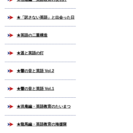
★「訳さない英語」と出会った日
★英語の二重構造
★遥と英語の灯
★響の音と英語 Vol.2
★響の音と英語 Vol.1
★洪庵編・英語教育のたいまつ
★龍馬編・英語教育の海援隊