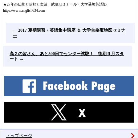
★27年の伝統と信頼と実績 武蔵ゼミナール・大学受験英語塾
https://www.english634.com
←
2017 夏期講習・英語集中講座 ＆ 大学合格宝地図セミナ
ー
高２の皆さん、あと500日でセンター試験！ 後期９月スタ
ート
→
トップページ