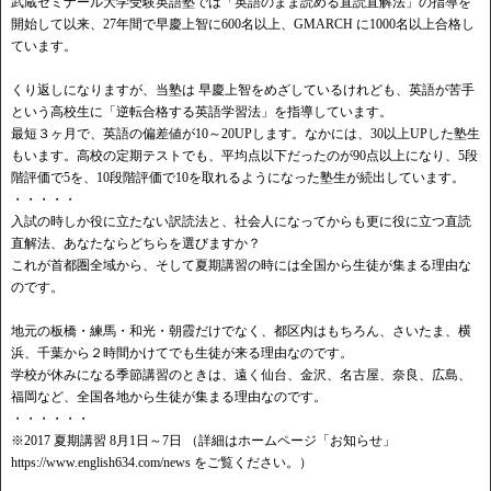
武蔵ゼミナール大学受験英語塾では「英語のまま読める直読直解法」の指導を
開始して以来、27年間で早慶上智に600名以上、GMARCH に1000名以上合格し
ています。
くり返しになりますが、当塾は 早慶上智をめざしているけれども、英語が苦手
という高校生に「逆転合格する英語学習法」を指導しています。
最短３ヶ月で、英語の偏差値が10～20UPします。なかには、30以上UPした塾生
もいます。高校の定期テストでも、平均点以下だったのが90点以上になり、5段
階評価で5を、10段階評価で10を取れるようになった塾生が続出しています。
・・・・・
入試の時しか役に立たない訳読法と、社会人になってからも更に役に立つ直読
直解法、あなたならどちらを選びますか？
これが首都圏全域から、そして夏期講習の時には全国から生徒が集まる理由な
のです。
地元の板橋・練馬・和光・朝霞だけでなく、都区内はもちろん、さいたま、横
浜、千葉から２時間かけてでも生徒が来る理由なのです。
学校が休みになる季節講習のときは、遠く仙台、金沢、名古屋、奈良、広島、
福岡など、全国各地から生徒が集まる理由なのです。
・・・・・・
※2017 夏期講習 8月1日～7日 （詳細はホームページ「お知らせ」
https://www.english634.com/news をご覧ください。）