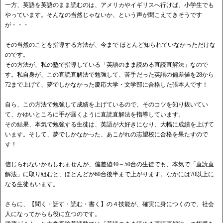
一方、英語を英語のまま読むのは、アメリカやイギリスへ行けば、小学生でも
やっています。そんなの当然じゃないか、という声が聞こえてきそうです
が・・・
その当然のことを指導する方法が、今まで ほとんど知られていなかっただけな
のです。
その方法が、私の塾で指導している「英語のまま読める直読直解法」なので
す。私自身が、この直読直解法で勉強して、苦手だった英語の偏差値を28から
72まで上げて、夢でしかなかった慶応大学・文学部に合格した張本人です！
自ら、この方法で勉強して成績を上げているので、そのコツを知り抜いてい
て、かゆいところに手が届くように直読直解法を指導しています。
その結果、本気で勉強する生徒は、英語が大好きになり、大幅に成績を上げて
います。そして、夢でしかなかった、あこがれの志望校に合格を果たすので
す！
信じられないかもしれませんが、偏差値40～50台の生徒でも、本気で「直読直
解法」に取り組むと、ほとんどが60台後半まで上がります。なかには70以上に
なる生徒もいます。
さらに、【聞く・話す・読む・書く】の４技能が、確実に身につくので、社会
人になってからも役に立つのです。