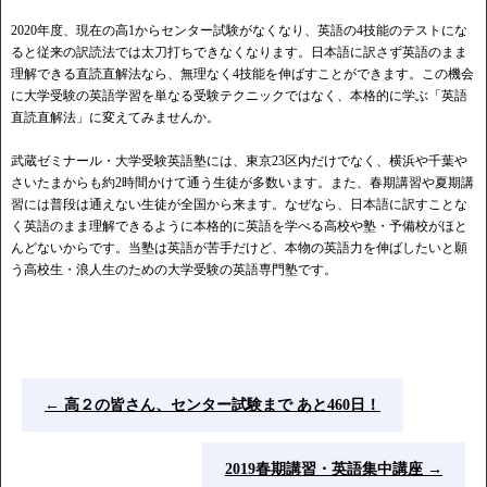
2020年度、現在の高1からセンター試験がなくなり、英語の4技能のテストにな
ると従来の訳読法では太刀打ちできなくなります。日本語に訳さず英語のまま
理解できる直読直解法なら、無理なく4技能を伸ばすことができます。この機会
に大学受験の英語学習を単なる受験テクニックではなく、本格的に学ぶ「英語
直読直解法」に変えてみませんか。
武蔵ゼミナール・大学受験英語塾には、東京23区内だけでなく、横浜や千葉や
さいたまからも約2時間かけて通う生徒が多数います。また、春期講習や夏期講
習には普段は通えない生徒が全国から来ます。なぜなら、日本語に訳すことな
く英語のまま理解できるように本格的に英語を学べる高校や塾・予備校がほと
んどないからです。当塾は英語が苦手だけど、本物の英語力を伸ばしたいと願
う高校生・浪人生のための大学受験の英語専門塾です。
←
高２の皆さん、センター試験まで あと460日！
2019春期講習・英語集中講座
→