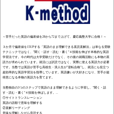
～苦手だった英語の偏差値を28から72まで上げて、慶応義塾大学に合格！～
３か月で偏差値を15UPする「英語のまま理解できる直読直解法」は単なる受験
テクニックではなく、”聞く・話す・読む・書く”４技能を伸ばす本格的な英語
学習法です。今の時代は大学受験だけでなく、その後の就職活動にも本物の英
語力が求められています。就活には訳読ではなく、実際に使える英語力が必要
です。当塾では英語が苦手な高校生・浪人生が”逆転合格”し、就活にも役立つ
超効率的な英語学習法を指導しています。英語嫌いが大好きになり、苦手が超
得意になる本物の英語力を育てます。
当塾独自の3つのステップで英語のまま理解できるように学習し、”聞く・話
す・読む・書く”４技能を伸ばします。...
①サイトトランスレーション
英語の語順で意味を理解する
②直解リーディング
意味を理解しながら音読する