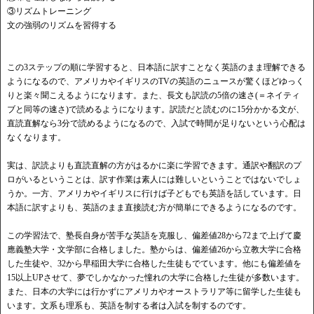
③リズムトレーニング
文の強弱のリズムを習得する
この3ステップの順に学習すると、日本語に訳すことなく英語のまま理解できる
ようになるので、アメリカやイギリスのTVの英語のニュースが驚くほどゆっく
りと楽々聞こえるようになります。また、長文も訳読の5倍の速さ(＝ネイティ
ブと同等の速さ)で読めるようになります。訳読だと読むのに15分かかる文が、
直読直解なら3分で読めるようになるので、入試で時間が足りないという心配は
なくなります。
実は、訳読よりも直読直解の方がはるかに楽に学習できます。通訳や翻訳のプ
ロがいるということは、訳す作業は素人には難しいということではないでしょ
うか。一方、アメリカやイギリスに行けば子どもでも英語を話しています。日
本語に訳すよりも、英語のまま直接読む方が簡単にできるようになるのです。
この学習法で、塾長自身が苦手な英語を克服し、偏差値28から72まで上げて慶
應義塾大学・文学部に合格しました。塾からは、偏差値26から立教大学に合格
した生徒や、32から早稲田大学に合格した生徒もでています。他にも偏差値を
15以上UPさせて、夢でしかなかった憧れの大学に合格した生徒が多数います。
また、日本の大学には行かずにアメリカやオーストラリア等に留学した生徒も
います。文系も理系も、英語を制する者は入試を制するのです。