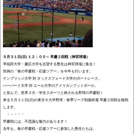
５月３１日(日) １２：００～ 早慶２回戦（神宮球場）
早稲田大学・慶応大学を志望する塾生は神宮球場に集合！
恒例の「春の早慶戦・応援ツアー」を今年も行います。
ケンブリッジ大学 対 オックスフォード大学のボートレース、
ハーバード大学 対 エール大学のアメリカンフットボール、
と並んで、世界３大・学生スポーツと称される野球の早慶戦！
来る５月３１日(日)の東京６大学野球・春季リーグ戦最終週 早慶２回戦を観戦
します。
・・・・・
早慶戦には、不思議な魅力があります！
去年も、春の早慶戦・応援ツアーに参加した塾生たちは、