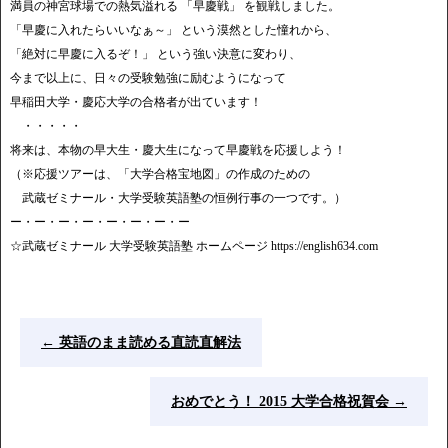
満員の神宮球場での熱気溢れる 「早慶戦」 を観戦しました。
「早慶に入れたらいいなぁ～」 という漠然とした憧れから、
「絶対に早慶に入るぞ！」 という強い決意に変わり、
今まで以上に、日々の受験勉強に励むようになって
早稲田大学・慶応大学の合格者が出ています！
・・・・・
将来は、本物の早大生・慶大生になって早慶戦を応援しよう！
（※応援ツアーは、「大学合格宝地図」の作成のための
武蔵ゼミナール・大学受験英語塾の恒例行事の一つです。）
ー・ー・ー・ー・ー・ー・ー・ー
☆武蔵ゼミナール 大学受験英語塾 ホームページ https://english634.com
←
英語のまま読める直読直解法
おめでとう！ 2015 大学合格祝賀会
→