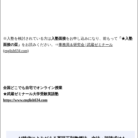
※入塾を検討されている方は
入塾面接
をお申し込みになり、前もって
「★入塾
面接の栞」
をお読みください。⇒
事務局＆研究会 | 武蔵ゼミナール
(english634.com)
全国どこでも自宅でオンライン授業
★武蔵ゼミナール大学受験英語塾
https://www.english634.com