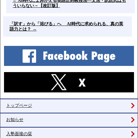
←
AI時代によみがえる英語正則教授法―文法・訳読式はも
ういらない－【改訂版】
「訳す」から「浴びる」へ AI時代に求められる、真の英
語力とは？
→
トップページ
お知らせ
入塾面接の栞