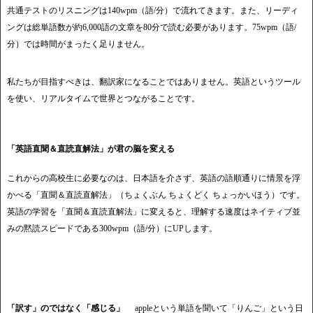
共通テストのリスニングは140wpm（語/分）で流れてきます。また、リーディ
ングは総単語数が約6,000語の文章を80分で読む必要があります。75wpm（語/
分）では時間がまったく足りません。
私たちが目指すべきは、翻訳家になることではありません。英語というツール
を使い、リアルタイムで世界とつながることです。
「英語直聞＆直読直解法」が君の脳を変える
これからの高校生に必要なのは、日本語を介さず、英語の語順通りに情景を浮
かべる「直聞＆直読直解法」（ちょくぶん ちょくどく ちょっかいほう）です。
英語の学習を「直聞＆直読直解法」に変えると、理解する速度はネイティブ並
みの黙読スピードである300wpm（語/分）にUPします。
「訳す」のではなく「感じる」
appleという単語を聞いて「りんご」という日