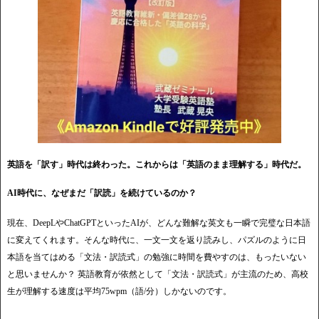
英語を「訳す」時代は終わった。これからは「英語のまま理解する」時代だ。
AI時代に、なぜまだ「訳読」を続けているのか？
現在、DeepLやChatGPTといったAIが、どんな難解な英文も一瞬で完璧な日本語
に変えてくれます。そんな時代に、一文一文を返り読みし、パズルのように日
本語を当てはめる「文法・訳読式」の勉強に時間を費やすのは、もったいない
と思いませんか？ 英語教育が依然として「文法・訳読式」が主流のため、高校
生が理解する速度は平均75wpm（語/分）しかないのです。