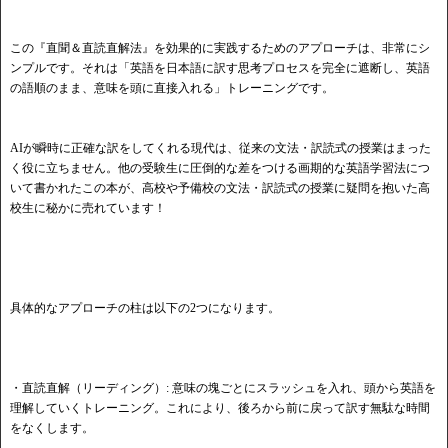
この『直聞＆直読直解法』を効果的に実践するためのアプローチは、非常にシ
ンプルです。それは「英語を日本語に訳す思考プロセスを完全に遮断し、英語
の語順のまま、意味を頭に直接入れる」トレーニングです。
AIが瞬時に正確な訳をしてくれる現代は、従来の文法・訳読式の授業はまった
く役に立ちません。他の受験生に圧倒的な差をつける画期的な英語学習法につ
いて書かれたこの本が、高校や予備校の文法・訳読式の授業に疑問を抱いた高
校生に秘かに売れています！
具体的なアプローチの柱は以下の2つになります。
・直読直解（リーディング）: 意味の塊ごとにスラッシュを入れ、頭から英語を
理解していくトレーニング。これにより、後ろから前に戻って訳す無駄な時間
をなくします。