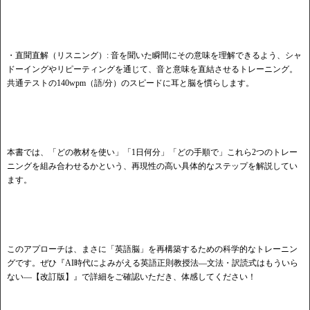
・直聞直解（リスニング）: 音を聞いた瞬間にその意味を理解できるよう、シャ
ドーイングやリピーティングを通じて、音と意味を直結させるトレーニング。
共通テストの140wpm（語/分）のスピードに耳と脳を慣らします。
本書では、「どの教材を使い」「1日何分」「どの手順で」これら2つのトレー
ニングを組み合わせるかという、再現性の高い具体的なステップを解説してい
ます。
このアプローチは、まさに「英語脳」を再構築するための科学的なトレーニン
グです。ぜひ『AI時代によみがえる英語正則教授法―文法・訳読式はもういら
ない―【改訂版】』で詳細をご確認いただき、体感してください！