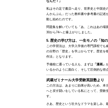
なんだ！」
私はその足で書店へ走り、世界史と中国史
んかんぷん」だった教科書や参考書の記述
動し始めたのです。
問題集を解いていても「あ、これはあの場
30から74へと爆上がりしました。
5. 歴史の学び方は、一生モノの「知の
この学習法は、大学入学後の専門課程でも
の分野の「歴史」を学ぶからです。歴史を
作法」となります。
予備校に通っている人も、まずは
「漫画」
いるかのように面白く、そして圧倒的な得
武蔵ゼミナール大学受験英語塾より
この方法は、あまりに効果が高いため、本
へと戻す闘いをしている私にとって、受験
す。
さあ、歴史という壮大なドラマを楽しみ、