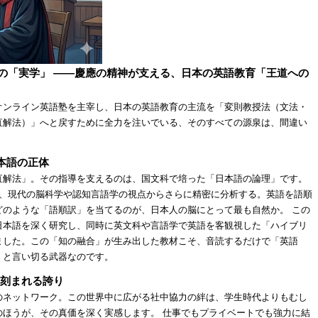
尊の「実学」 ——慶應の精神が支える、日本の英語教育
「王道への
オンライン英語塾を主宰し、日本の英語教育の主流を「変則教授法（文法・
直解法）」へと戻すために全力を注いでいる、そのすべての源泉は、間違い
。
日本語の正体
直解法」。その指導を支えるのは、国文科で培った「日本語の論理」です。
を、現代の脳科学や認知言語学の視点からさらに精密に分析する。英語を語順
どのような「語順訳」を当てるのが、日本人の脳にとって最も自然か。 この
日本語を深く研究し、同時に英文科や言語学で英語を客観視した「ハイブリ
ました。この「知の融合」が生み出した教材こそ、音読するだけで「英語
」と言い切る武器なのです。
に刻まれる誇り
のネットワーク。この世界中に広がる社中協力の絆は、学生時代よりもむし
のほうが、その真価を深く実感します。 仕事でもプライベートでも強力に結