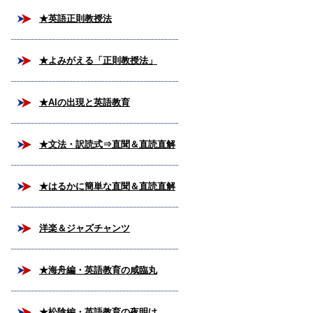
★英語正則教授法
★よみがえる「正則教授法」
★AIの出現と英語教育
★文法・訳読式⇒直聞＆直読直解
法
★はるかに簡単な直聞＆直読直解
法
洋楽＆ジャズチャンツ
★海舟編・英語教育の咸臨丸
★松陰編・英語教育の夜明け