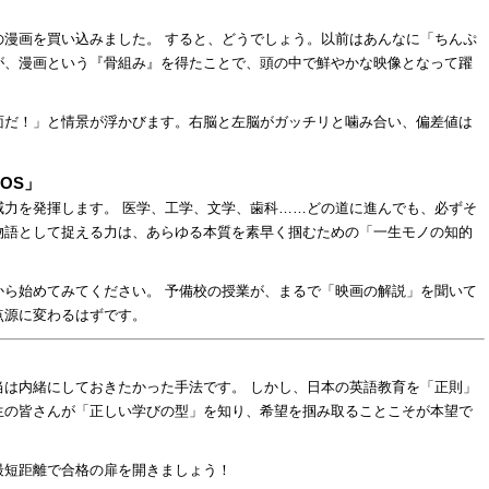
の漫画を買い込みました。 すると、どうでしょう。以前はあんなに「ちんぷ
が、漫画という『骨組み』を得たことで、頭の中で鮮やかな映像となって躍
面だ！」と情景が浮かびます。右脳と左脳がガッチリと噛み合い、偏差値は
OS」
威力を発揮します。 医学、工学、文学、歯科……どの道に進んでも、必ずそ
物語として捉える力は、あらゆる本質を素早く掴むための「一生モノの知的
から始めてみてください。 予備校の授業が、まるで「映画の解説」を聞いて
点源に変わるはずです。
当は内緒にしておきたかった手法です。 しかし、日本の英語教育を「正則」
生の皆さんが「正しい学びの型」を知り、希望を掴み取ることこそが本望で
最短距離で合格の扉を開きましょう！