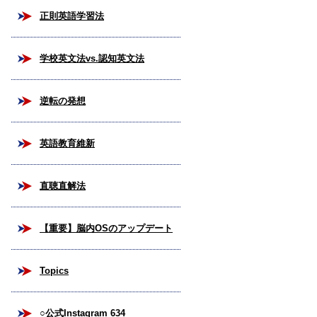
正則英語学習法
学校英文法vs.認知英文法
逆転の発想
英語教育維新
直聴直解法
【重要】脳内OSのアップデート
Topics
○公式Instagram 634