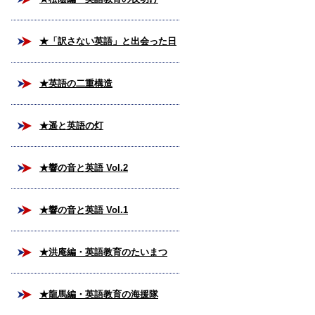
★「訳さない英語」と出会った日
★英語の二重構造
★遥と英語の灯
★響の音と英語 Vol.2
★響の音と英語 Vol.1
★洪庵編・英語教育のたいまつ
★龍馬編・英語教育の海援隊