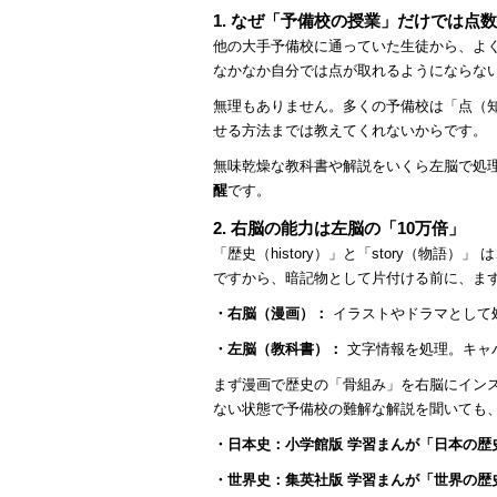
1. なぜ「予備校の授業」だけでは点
他の大手予備校に通っていた生徒から、よ
なかなか自分では点が取れるようにならな
無理もありません。多くの予備校は「点（
せる方法までは教えてくれないからです。
無味乾燥な教科書や解説をいくら左脳で処
醒
です。
2. 右脳の能力は左脳の「10万倍」
「歴史（history）」と「story（物語）
ですから、暗記物として片付ける前に、ま
・右脳（漫画）：
イラストやドラマとして
・左脳（教科書）：
文字情報を処理。キャ
まず漫画で歴史の「骨組み」を右脳にイン
ない状態で予備校の難解な解説を聞いても
・日本史：小学館版 学習まんが「日本の歴
・世界史：集英社版 学習まんが「世界の歴史