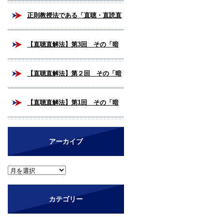
校合格を掴み取ろう！
正則教授法である「直聴・直読直
解法」とは？
【直聴直解法】第3回 その「暗
号解読」、いつまで続けますか？
【直聴直解法】第２回 その「暗
（完結編）
号解読」、いつまで続けますか？
【直聴直解法】第1回 その「暗
号解読」、いつまで続けますか？
アーカイブ
カテゴリー