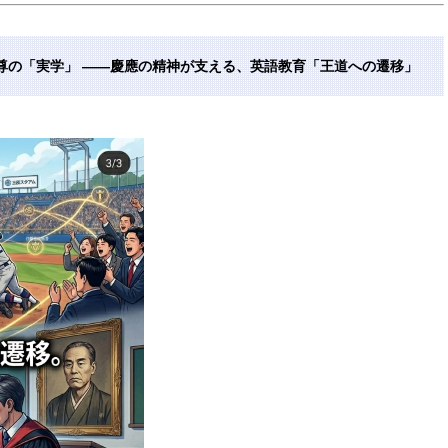
尊の「実学」 ——慶應の精神が支える、英語教育「王道への遷移」