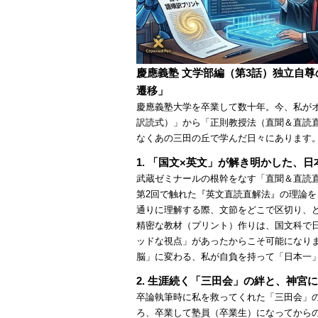
慶應義塾 文学部編（第3話）独立自
遷移」
慶應義塾大学を卒業して数十年。今、私が
訳読式）」から「正則教授法（直聞＆直読
なくあの三田の丘で学んだ日々にあります
1. 「国文×英文」が解き明かした、
武蔵ゼミナールの根幹をなす「直聞＆直読
第2回で触れた『英文直読直解法』の理論
通りに理解する際、文節をどこで区切り、
精密な教材（プリント）作りは、国文科で
ッドな視点」があったからこそ可能になり
脳」に変わる、私が自負を持って「日本一
2. 生涯続く「三田会」の絆と、神宮
卒論執筆時に私を救ってくれた「三田会」
ろ、卒業して塾員（卒業生）になってから