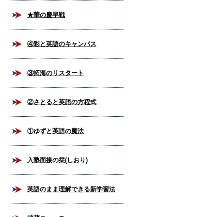
★華の慶早戦
④彩と英語のキャンバス
③拓海のリスタート
②さとると英語の方程式
①ゆずと英語の魔法
入塾面接の栞(しおり)
英語のまま理解できる新学習法