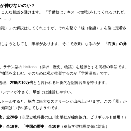
数が伸びないのか？
くこんな相談を受けます。 「予備校はテキストの解説をしてくれるけれど、
い……」
知識）」の解説はしてくれますが、それを繋ぐ「線（物語）」を脳に定着さ
理しようとしても、限界があります。そこで必要になるのが、
「右脳」の覚
」 は、ラテン語の hisitoria （探求、歴史、物語）を起源とする同根の単語です。
ず物語を楽しむ。そのために私が推奨するのが「学習漫画」です。
処理。
左脳の10万倍
とも言われる圧倒的な記憶容量を誇ります。
パシティが小さく、単独では挫折しやすい。
ストールすると、脳内に巨大なスクリーンが出来上がります。この「器」が
、知識はこぼれ落ちてしまうのです。
史」全20巻
（※歴史教科書の山川出版社が編集協力。ビリギャルも使用！）
」全18巻、「中国の歴史」全10巻
（※新学習指導要領に対応）