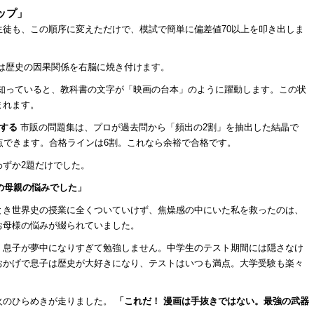
テップ」
徒も、この順序に変えただけで、模試で簡単に偏差値70以上を叩き出しま
は歴史の因果関係を右脳に焼き付けます。
知っていると、教科書の文字が「映画の台本」のように躍動します。この状
まれます。
にする
市販の問題集は、プロが過去問から「頻出の2割」を抽出した結晶で
点できます。合格ラインは6割。これなら余裕で合格です。
ずか2題だけでした。
人の母親の悩みでした」
とき世界史の授業に全くついていけず、焦燥感の中にいた私を救ったのは、
お母様の悩みが綴られていました。
、息子が夢中になりすぎて勉強しません。中学生のテスト期間には隠さなけ
おかげで息子は歴史が大好きになり、テストはいつも満点。大学受験も楽々
火のひらめきが走りました。
「これだ！ 漫画は手抜きではない。最強の武器