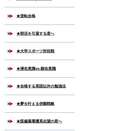
★逆転合格
★部活を引退する君へ
★大学スポーツ対抗戦
★潜在意識vs.顕在意識
★合格する英語以外の勉強法
★夢を叶える併願戦略
★医歯薬看護系志望の君へ