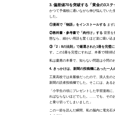
3. 偏差値70を突破する「黄金の3ス
かつて予備校に通いながら伸び悩んでいた生
した。
①
漫画で「物語」をインストールする
まず
②
教科書・参考書で「肉付け」する
背景を
態なら、細かい用語も驚くほど楽に吸い込
③
「2：8の法則」で厳選された1冊を完璧
す。この1冊を完璧にすれば、本番で8割得
私は慶應の本番で、知らない問題は小問のわ
4. きっかけは、新聞の投稿欄にあった一
工業高校では未履修だったので、浪人生の
新聞の読者投稿欄でした。そこには、ある
「小学生の頃にプレゼントした学習漫画に
ればならないほどでした。……でも、その
と乗り切ってしまいました」
この一節を読んだ瞬間、私の脳内に電光石