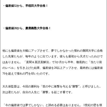
・偏差値32から、早稲田大学合格！
・偏差値28から、慶應義塾大学合格！
他にも偏差値を大幅にアップさせて、夢でしかなかった憧れの難関大学に合格
した先輩たちが、毎年のように出ています。彼らも最初から天才だったわけで
はありません。 「直聞＆直読直解法」で3か月から半年、徹底的に「当たり前
のレベル」を引き上げた結果、偏差値を20以上アップさせ、最終的には偏差値
70を超えて憧れの門を叩いたのです。
大久保監督は、今回の勝利を「世の中に衝撃を与える“勝撃”」と呼びました。
次は君たちが、自分の人生に「勝撃」を起こす番です。
「今の偏差値では夢でしかない」と諦める必要はありません。 1世紀の壁を壊