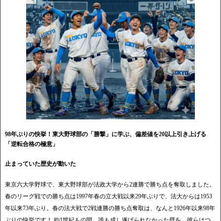
98年ぶりの快挙！東大野球部の「勝撃」に学ぶ、偏差値を20以上引き上げる
「逆転合格の極意」
止まっていた歴史が動いた
東京六大学野球で、東大野球部が法政大学から2連勝で勝ち点を奪取しました。
春のリーグ戦での勝ち点は1997年春の立大戦以来29年ぶりで、法大からは1953
年以来73年ぶり。春の法大戦で2戦連勝の勝ち点奪取は、なんと1926年以来98年
ぶりの快挙です！ 約1世紀もの間、誰も成し遂げられなかった壁を、彼らはつ