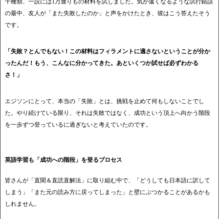
千種類、一説には1万通りもの材料を試しました。気が遠くなるような試行錯誤
の最中、友人が「また失敗したのか」と声をかけたとき、彼はこう答えたそう
です。
「失敗？とんでもない！この材料はフィラメントに適さないということが分か
ったんだ！もう、こんなに分かってきた。あといくつか試せば必ずわかる
さ！」
エジソンにとって、本当の「失敗」とは、挑戦を止めて何もしないことでし
た。やり続けている限り、それは失敗ではなく、成功という頂上へ向かう階段
を一歩ずつ登っているに過ぎないと考えていたのです。
英語学習も「成功への階段」を登るプロセス
皆さんが「直聞＆直読直解法」に取り組む中で、「どうしても日本語に訳して
しまう」「また元の読み方に戻ってしまった」と壁にぶつかることがあるかも
しれません。