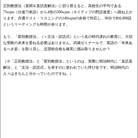
正則教授法（直聞＆直読直解法）に切り替えると、高校生の平均である
75wpm（分速75単語）から4倍の300wpm（ネイティブの黙読速度）へ跳ね上が
ります。共通テスト・リスニングの140wpmの余裕で対応し、80分で約6,000語
というリーディングも時間が余ります。
もう、「変則教授法」（＝文法・訳読式）という名の時代遅れの教育に、大切
な受験の未来を委ねる必要はありません。武蔵ゼミナールで、英語の「本来あ
るべき姿」を取り戻し、志望校合格を確実に掴み取りませんか？
（※「正則教授法」と「変則教授法」というのは、実際に明治時代に「直読直
解法」と「文法・訳読式」を表すのに使われていた呼び名です。明治時代の
人々はきちんと分かっていたのですね。）