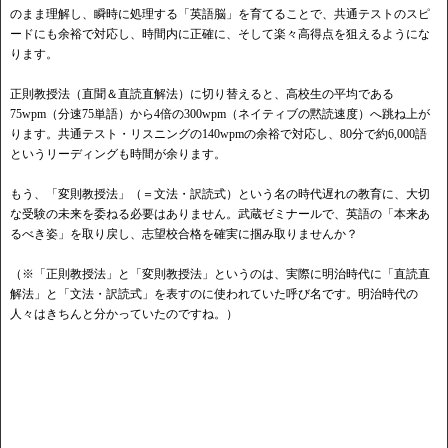
のまま理解し、瞬時に処理する「英語脳」を育てることで、共通テストのスピ
ードにも余裕で対応し、時間内に正確に、そして楽々高得点を狙えるようにな
ります。
正則教授法（直聞＆直読直解法）に切り替えると、高校生の平均である
75wpm（分速75単語）から4倍の300wpm（ネイティブの黙読速度）へ跳ね上が
ります。共通テスト・リスニングの140wpmの余裕で対応し、80分で約6,000語
というリーディングも時間が余ります。
もう、「変則教授法」（＝文法・訳読式）という名の時代遅れの教育に、大切
な受験の未来を委ねる必要はありません。武蔵ゼミナールで、英語の「本来あ
るべき姿」を取り戻し、志望校合格を確実に掴み取りませんか？
（※「正則教授法」と「変則教授法」というのは、実際に明治時代に「直読直
解法」と「文法・訳読式」を表すのに使われていた呼び名です。明治時代の
人々はきちんと分かっていたのですね。）