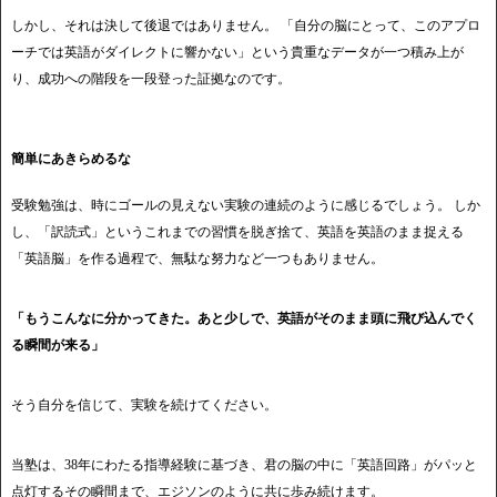
しかし、それは決して後退ではありません。 「自分の脳にとって、このアプロ
ーチでは英語がダイレクトに響かない」という貴重なデータが一つ積み上が
り、成功への階段を一段登った証拠なのです。
簡単にあきらめるな
受験勉強は、時にゴールの見えない実験の連続のように感じるでしょう。 しか
し、「訳読式」というこれまでの習慣を脱ぎ捨て、英語を英語のまま捉える
「英語脳」を作る過程で、無駄な努力など一つもありません。
「もうこんなに分かってきた。あと少しで、英語がそのまま頭に飛び込んでく
る瞬間が来る」
そう自分を信じて、実験を続けてください。
当塾は、38年にわたる指導経験に基づき、君の脳の中に「英語回路」がパッと
点灯するその瞬間まで、エジソンのように共に歩み続けます。