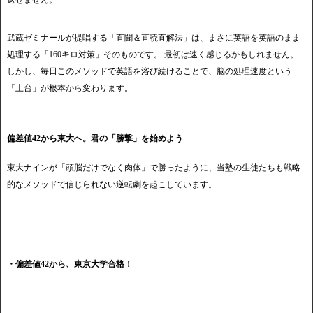
武蔵ゼミナールが提唱する「直聞＆直読直解法」は、まさに英語を英語のまま
処理する「160キロ対策」そのものです。 最初は速く感じるかもしれません。
しかし、毎日このメソッドで英語を浴び続けることで、脳の処理速度という
「土台」が根本から変わります。
偏差値42から東大へ。君の「勝撃」を始めよう
東大ナインが「頭脳だけでなく肉体」で勝ったように、当塾の生徒たちも戦略
的なメソッドで信じられない逆転劇を起こしています。
・偏差値42から、東京大学合格！