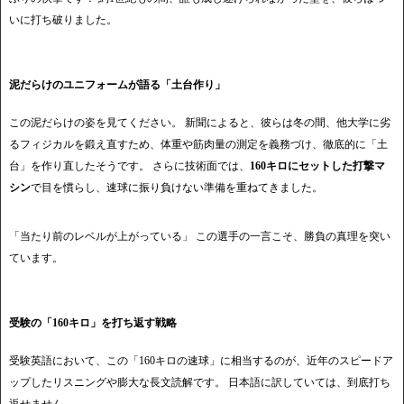
いに打ち破りました。
泥だらけのユニフォームが語る「土台作り」
この泥だらけの姿を見てください。 新聞によると、彼らは冬の間、他大学に劣
るフィジカルを鍛え直すため、体重や筋肉量の測定を義務づけ、徹底的に「土
台」を作り直したそうです。 さらに技術面では、
160キロにセットした打撃マ
シン
で目を慣らし、速球に振り負けない準備を重ねてきました。
「当たり前のレベルが上がっている」 この選手の一言こそ、勝負の真理を突い
ています。
受験の「160キロ」を打ち返す戦略
受験英語において、この「160キロの速球」に相当するのが、近年のスピードア
ップしたリスニングや膨大な長文読解です。 日本語に訳していては、到底打ち
返せません。