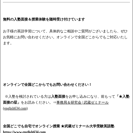
無料の入塾面接＆授業体験を随時受け付けています
お子様の英語学習について、具体的なご相談やご質問がございましたら、ぜひ
お気軽にお問い合わせください。オンラインで全国どこからでもご対応いたし
ます。
オンラインで全国どこからでもお問い合わせください！
※入塾を検討されている方は
入塾面接
をお申し込みになり、前もって
「★入塾
面接の栞」
をお読みください。⇒
事務局＆研究会 | 武蔵ゼミナール
(english634.com)
全国どこでも自宅でオンライン授業
★武蔵ゼミナール大学受験英語塾
https://www.english634.com