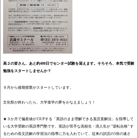
高２の皆さん、あと約480日でセンター試験を迎えます。そろそろ、本気で受験
勉強をスタートしませんか？
９月から後期授業がスタートしています。
文化祭が終わったら、大学進学の夢をかなえましょう！
★３か月で偏差値が15UPする「英語のまま理解できる直読直解法」を指導して
いる大学受験の英語専門塾です。英語が苦手な高校生・浪人生が ”逆転合格” す
るための長文読解の学習法の指導に力を入れていて、従来の訳読の5倍の速さ