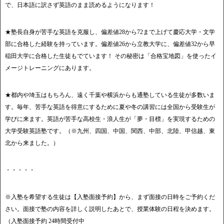
で、日本語に訳さず英語のまま読めるようになります！
★塾長自身が苦手な英語を克服し、偏差値28から72まで上げて慶応大学・文学
部に合格した経験を持っています。偏差値26から立教大学に、偏差値32から早
稲田大学に合格した生徒もでています！ その秘密は「合格宝地図」を使ったイ
メージトレーニングにあります。
★都内や埼玉はもちろん、遠く千葉や横浜からも通塾している生徒が多数いま
す。毎年、苦手な英語を得意にするために夏や冬の講習には全国から受験生が
学びに来ます。英語が苦手な高校生・浪人生が「夢・目標」を実現するための
大学受験英語塾です。（※九州、四国、中国、関西、中部、北陸、甲信越、東
北から来ました。）
・・・・・
※入塾を希望する生徒は【入塾面接予約】から、まず面接の日時をご予約くだ
さい。面接で塾の内容を詳しく説明したあとで、授業体験の日程を決めます。
（入塾面接予約 24時間受付中