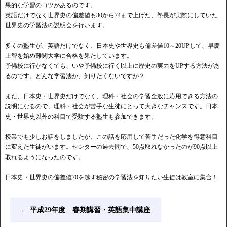
果的な学習のコツがあるのです。
英語だけでなく世界史の偏差値も30から74まで上げた、塾長が実際にしていた
世界史の学習法の説明会を行います。
多くの塾生が、英語だけでなく、日本史や世界史も偏差値10～20UPして、早慶
上智を始め難関大学に合格を果たしています。
予備校に行かなくても、いや予備校に行く以上に歴史の実力をUPする方法があ
るのです。どんな学習法か、知りたくないですか？
また、日本史・世界史だけでなく、理科・社会の学習全般に応用できる方法の
説明になるので、理科・社会が苦手な生徒にとって大きなチャンスです。日本
史・世界史以外の科目で受験する塾生も参加できます。
授業でも少しお話をしましたが、この話を応用して苦手だった化学を得意科目
に変えた生徒がいます。センターの過去問で、50点取れなかったのが90点以上
取れるようになったのです。
日本史・世界史の偏差値70を越す秘密の学習法を知りたい生徒は教室に集合！
←
平成29年度 春期講習・英語集中講座