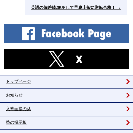
英語の偏差値20UPして早慶上智に逆転合格！
→
トップページ
お知らせ
入塾面接の栞
塾の掲示板