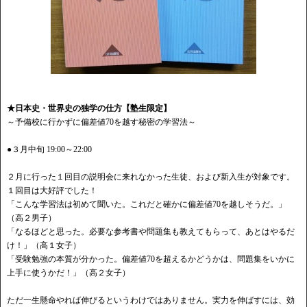
★日本史・世界史の独学の仕方【塾生限定】
～予備校に行かずに偏差値70を越す秘密の学習法～
●３月中旬 19:00～22:00
２月に行った１回目の説明会に来れなかった生徒、および新入生が対象です。
１回目は大好評でした！
「こんな学習法は初めて聞いた。これだと確かに偏差値70を越しそうだ。」
（高２男子）
「なるほどと思った。必要な参考書や問題集も教えてもらって、あとはやるだ
け！」（高１女子）
「受験勉強の本質が分かった。偏差値70を超えるかどうかは、問題集をいかに
上手に使うかだ！」（高２女子）
ただ一生懸命やれば伸びるというわけではありません。実力を伸ばすには、効