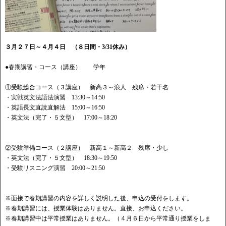
３月２７日～４月４日 （８日間・3/31休み）
●春期講習・コース（講座） 学年
①受験総合コース（３講座） 新高３～浪人 残席・若干名
・実戦英文法語法演習 13:30～14:50
・英語長文直読直解法 15:00～16:50
・英文法（完了・５文型） 17:00～18:20
②受験準備コース（２講座） 新高１～新高２ 残席・少し
・英文法（完了・５文型） 18:30～19:50
・受験リスニング演習 20:00～21:50
※面接で春期講習の内容を詳しく説明した後、申込の受付をします。
※春期講習には、授業体験はありません。直接、お申込ください。
※春期講習中は平常授業はありません。（４月６日から平常通り授業をしま