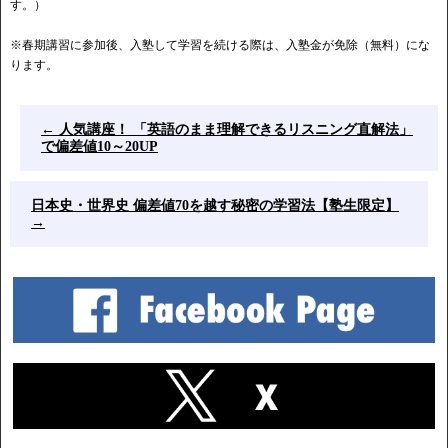
す。）
※春期講習に参加後、入塾して学習を続ける際は、入塾金が免除（無料）にな
ります。
←
人気講座！ 「英語のまま理解できるリスニング直解法」
で偏差値10～20UP
日本史・世界史 偏差値70を越す秘密の学習法【塾生限定】
→