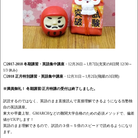
〇2017-2018 冬期講習・英語集中講座
・12月26日～1月7日(充実の8日間 12/30～
1/3 休み)
〇2018 正月特別講習・英語集中講座
・12月31日～1月2日(飛躍の3日間)
※満員御礼！ 冬期講習/正月特講の受付は終了しました。
訳読するのではなく、英語のまま直接読んで直接理解できるようになる当塾独
自の英語講座。
東大や早慶上智、GMARCHなどの難関大学合格のための必須メソッドで、偏差
値が15UPします！
英語のまま理解できるので、訳読の３倍～５倍のスピードで読めるようになり
ます。