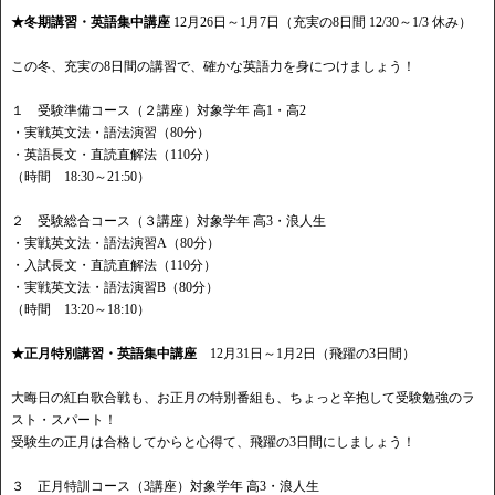
★冬期講習・英語集中講座
12月26日～1月7日（充実の8日間 12/30～1/3 休み）
この冬、充実の8日間の講習で、確かな英語力を身につけましょう！
１ 受験準備コース（２講座）対象学年 高1・高2
・実戦英文法・語法演習（80分）
・英語長文・直読直解法（110分）
（時間 18:30～21:50）
２ 受験総合コース（３講座）対象学年 高3・浪人生
・実戦英文法・語法演習A（80分）
・入試長文・直読直解法（110分）
・実戦英文法・語法演習B（80分）
（時間 13:20～18:10）
★正月特別講習・英語集中講座
12月31日～1月2日（飛躍の3日間）
大晦日の紅白歌合戦も、お正月の特別番組も、ちょっと辛抱して受験勉強のラ
スト・スパート！
受験生の正月は合格してからと心得て、飛躍の3日間にしましょう！
３ 正月特訓コース（3講座）対象学年 高3・浪人生