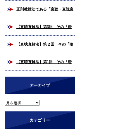
校合格を掴み取ろう！
正則教授法である「直聴・直読直
解法」とは？
【直聴直解法】第3回 その「暗
号解読」、いつまで続けますか？
【直聴直解法】第２回 その「暗
（完結編）
号解読」、いつまで続けますか？
【直聴直解法】第1回 その「暗
号解読」、いつまで続けますか？
アーカイブ
カテゴリー