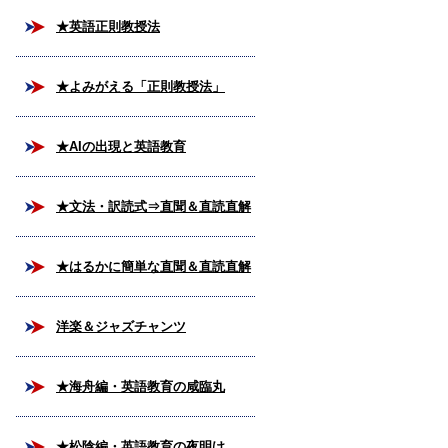
★英語正則教授法
★よみがえる「正則教授法」
★AIの出現と英語教育
★文法・訳読式⇒直聞＆直読直解
法
★はるかに簡単な直聞＆直読直解
法
洋楽＆ジャズチャンツ
★海舟編・英語教育の咸臨丸
★松陰編・英語教育の夜明け