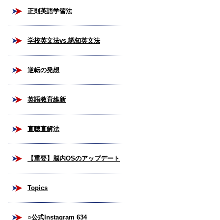
正則英語学習法
学校英文法vs.認知英文法
逆転の発想
英語教育維新
直聴直解法
【重要】脳内OSのアップデート
Topics
○公式Instagram 634