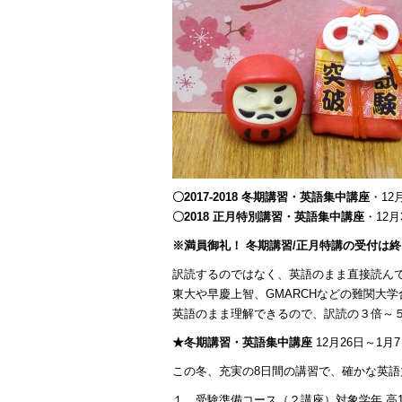
〇2017-2018 冬期講習・英語集中講座
・12月
〇2018 正月特別講習・英語集中講座
・12月
※満員御礼！ 冬期講習/正月特講の受付は
訳読するのではなく、英語のまま直接読ん
東大や早慶上智、GMARCHなどの難関大学
英語のまま理解できるので、訳読の３倍～
★冬期講習・英語集中講座
12月26日～1月7
この冬、充実の8日間の講習で、確かな英
１ 受験準備コース（２講座）対象学年 高1