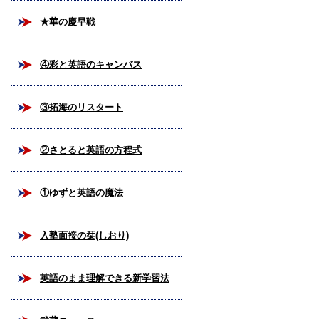
★華の慶早戦
④彩と英語のキャンバス
③拓海のリスタート
②さとると英語の方程式
①ゆずと英語の魔法
入塾面接の栞(しおり)
英語のまま理解できる新学習法