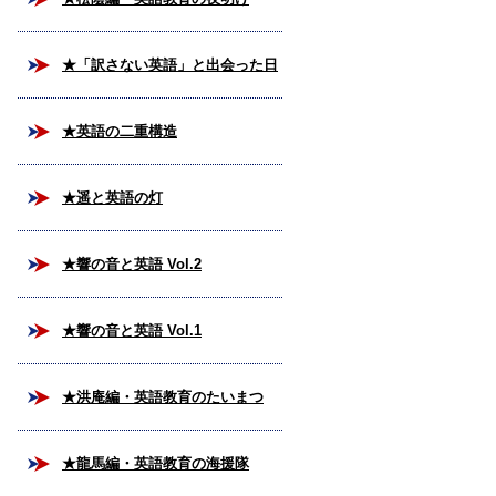
★「訳さない英語」と出会った日
★英語の二重構造
★遥と英語の灯
★響の音と英語 Vol.2
★響の音と英語 Vol.1
★洪庵編・英語教育のたいまつ
★龍馬編・英語教育の海援隊