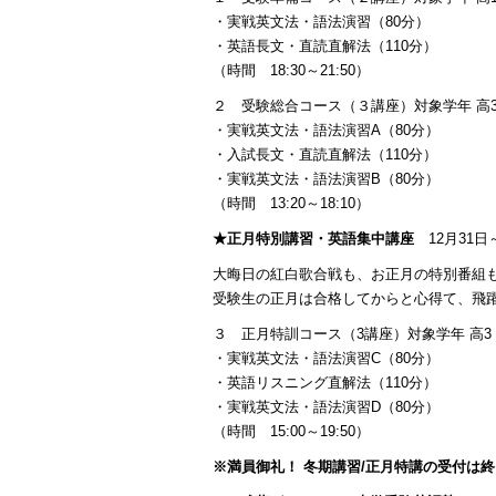
・実戦英文法・語法演習（80分）
・英語長文・直読直解法（110分）
（時間 18:30～21:50）
２ 受験総合コース（３講座）対象学年 高
・実戦英文法・語法演習A（80分）
・入試長文・直読直解法（110分）
・実戦英文法・語法演習B（80分）
（時間 13:20～18:10）
★正月特別講習・英語集中講座
12月31日
大晦日の紅白歌合戦も、お正月の特別番組
受験生の正月は合格してからと心得て、飛
３ 正月特訓コース（3講座）対象学年 高3
・実戦英文法・語法演習C（80分）
・英語リスニング直解法（110分）
・実戦英文法・語法演習D（80分）
（時間 15:00～19:50）
※満員御礼！ 冬期講習/正月特講の受付は