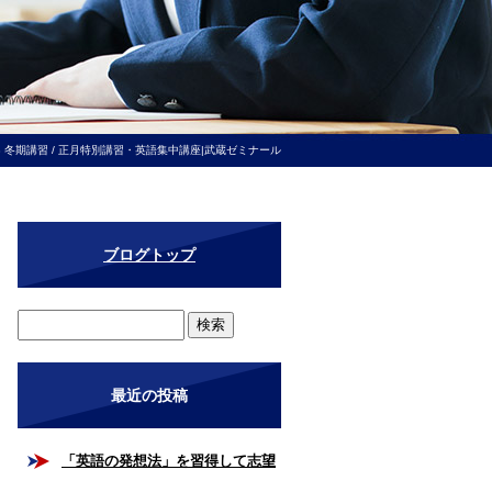
018 冬期講習 / 正月特別講習・英語集中講座|武蔵ゼミナール
ブログトップ
最近の投稿
「英語の発想法」を習得して志望