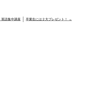
講習・英語集中講座
卒業生には２大プレゼント！
→