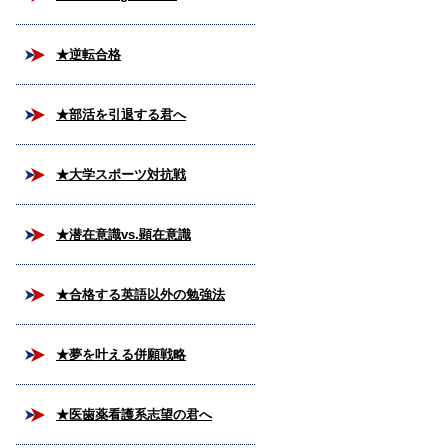
★逆転合格
★部活を引退する君へ
★大学スポーツ対抗戦
★潜在意識vs.顕在意識
★合格する英語以外の勉強法
★夢を叶える併願戦略
★医歯薬看護系志望の君へ