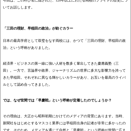
今回は、この呼び名に隠された、120年以上にわたる両校のプライドの歴史につ
いてお話しします。
「三田の理財、早稲田の政治」が紡ぐカラー
日本の最高学府として双璧をなす両校には、かつて「三田の理財、早稲田の政
治」という呼称がありました。
経済界・ビジネスの第一線に強い人材を数多く輩出してきた慶應義塾（三
田）。一方で、言論界や政界、ジャーナリズムの世界に多大な影響力を誇って
きた早稲田。それぞれに異なる輝かしいカラーがあり、お互いを最高のライバ
ルとして認め合ってきました。
では、なぜ世間では「早慶戦」という呼称が定着したのでしょうか？
その理由は、大正から昭和初期にかけてのメディアの背景にあります。当時、
新聞社をはじめとするマスコミ業界には早稲田出身の記者が非常に多かったの
です。そのため、メディアを通じて自然と「早慶戦」という呼称が世間に広ま