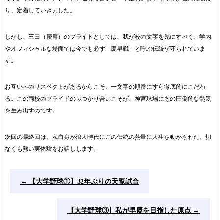
り、定着していきました。
しかし、三田（慶應）のプライドとしては、我が校の文字を先にすべく、学内
やオフィシャルな場面では今でも必ず「慶早戦」と呼ぶ伝統が守られていま
す。
お互いへのリスペクトがあるからこそ、一文字の順番にすら徹底的にこだわ
る。この両校のプライドのぶつかり合いこそが、神宮球場にあの圧倒的な熱気
を生み出すのです。
次回の最終回は、私自身が浪人時代にこの伝統の熱量に人生を動かされた、切
なくも熱い実体験をお話しします。
←
【大学野球①】32年ぶりの天覧試合
【大学野球③】私が早慶を目指した原点
→