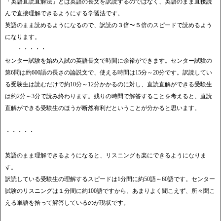
「英語直読直解法」とは英語の長文を訳読するのではなく、英語のまま直接読
んで直接理解できるようにする学習法です。
英語のまま読めるようになるので、訳読の３倍〜５倍のスピードで読めるよう
になります。
・・・・・
センター試験を始め入試の英語長文で時間に余裕ができます。センター試験の
第6問は約600語の長さの論説文で、使える時間は15分～20分です。訳読してい
る受験生は読むだけで約10分～12分かかるのに対し、直読直解ができる受験生
は約2分～3分で読み終わります。残りの時間で解答することを考えると、直読
直解ができる受験生のほうが断然有利だということが分かると思います。
・・・・・
英語のまま理解できるようになると、リスニングも楽にできるようになりま
す。
訳読している受験生の理解するスピードは1分間に約50語～60語です。センター
試験のリスニングは１分間に約100語ですから、あまりよく聞こえず、所々聞こ
える単語を拾って解答しているのが現状です。