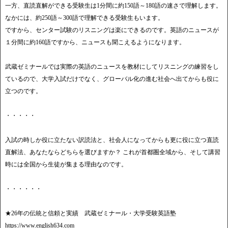
一方、直読直解ができる受験生は1分間に約150語～180語の速さで理解します。
なかには、約250語～300語で理解できる受験生もいます。
ですから、センター試験のリスニングは楽にできるのです。英語のニュースが
１分間に約160語ですから、ニュースも聞こえるようになります。
武蔵ゼミナールでは実際の英語のニュースを教材にしてリスニングの練習をし
ているので、大学入試だけでなく、グローバル化の進む社会へ出てからも役に
立つのです。
・・・・・
入試の時しか役に立たない訳読法と、社会人になってからも更に役に立つ直読
直解法、あなたならどちらを選びますか？ これが首都圏全域から、そして講習
時には全国から生徒が集まる理由なのです。
・・・・・・
★26年の伝統と信頼と実績 武蔵ゼミナール・大学受験英語塾
https://www.english634.com