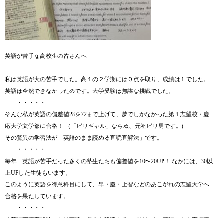
英語が苦手な高校生の皆さんへ
私は英語が大の苦手でした。高１の２学期には０点を取り、成績は１でした。
英語は全然できなかったのです。大学受験は無謀な挑戦でした。
・・・・・
そんな私が英語の偏差値28を72まで上げて、夢でしかなかった第１志望校・慶
応大学文学部に合格！ （「ビリギャル」ならぬ、元祖ビリ男です。)
その驚異の学習法が「英語のまま読める直読直解法」です。
・・・・・
毎年、英語が苦手だった多くの塾生たちも偏差値を10〜20UP！ なかには、30以
上UPした生徒もいます。
このように英語を得意科目にして、早・慶・上智などのあこがれの志望大学へ
合格を果たしています。
・・・・・