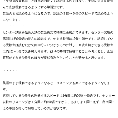
「英語直読直解法」とは英語の長文を訳読するのではなく、英語のまま直接読
んで直接理解できるようにする学習法です。
英語のまま読めるようになるので、訳読の３倍〜５倍のスピードで読めるよう
になります。
・・・・・
センター試験を始め入試の英語長文で時間に余裕ができます。センター試験の
第6問は約600語の長さの論説文で、使える時間は15分～20分です。訳読してい
る受験生は読むだけで約10分～12分かかるのに対し、直読直解ができる受験生
は約2分～3分で読み終わります。残りの時間で解答することを考えると、直読
直解ができる受験生のほうが断然有利だということが分かると思います。
・・・・・
英語のまま理解できるようになると、リスニングも楽にできるようになりま
す。
訳読している受験生の理解するスピードは1分間に約50語～60語です。センター
試験のリスニングは１分間に約100語ですから、あまりよく聞こえず、所々聞こ
える単語を拾って解答しているのが現状です。