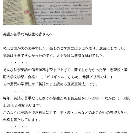
英語が苦手な高校生の皆さんへ
私は英語が大の苦手でした。高１の２学期には０点を取り、成績は１でした。
英語は全然できなかったのです。大学受験は無謀な挑戦でした。
・・・・・
そんな私が英語の偏差値28を72まで上げて、夢でしかなかった第１志望校・慶
応大学文学部に合格！ （「ビリギャル」ならぬ、元祖ビリ男です。)
その驚異の学習法が「英語のまま読める直読直解法」です。
・・・・・
毎年、英語が苦手だった多くの塾生たちも偏差値を10〜20UP！ なかには、30以
上UPした生徒もいます。
このように英語を得意科目にして、早・慶・上智などのあこがれの志望大学へ
合格を果たしています。
・・・・・