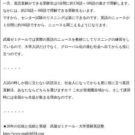
一方、直読直解ができる受験生は1分間に約150語～180語の速さで理解します。
なかには、約250語～300語で理解できる受験生もいます。
ですから、センター試験のリスニングは楽にできるのです。英語のニュースが
１分間に約160語ですから、ニュースも聞こえるようになります。
武蔵ゼミナールでは実際の英語のニュースを教材にしてリスニングの練習をし
ているので、大学入試だけでなく、グローバル化の進む社会へ出てからも役に
立つのです。
・・・・・
入試の時しか役に立たない訳読法と、社会人になってからも更に役に立つ直読
直解法、あなたならどちらを選びますか？ これが首都圏全域から、そして講習
時には全国から生徒が集まる理由なのです。
・・・・・・
★26年の伝統と信頼と実績 武蔵ゼミナール・大学受験英語塾
https://www.english634.com