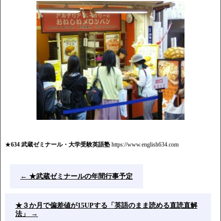
★
634 武蔵ゼミナール・大学受験英語塾
https://www.english634.com
←
★武蔵ゼミナールの年間行事予定
★３か月で偏差値が15UPする「英語のまま読める直読直解
法」
→