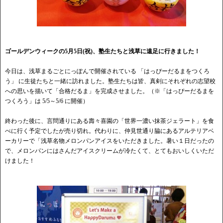
ゴールデンウィークの5月5日(祝)、塾生たちと浅草に遠足に行きました！
今日は、浅草まるごとにっぽんで開催されている 「はっぴーだるまをつくろ
う」 に生徒たちと一緒に訪れました。塾生たちは皆、真剣にそれぞれの志望校
への思いを描いて「合格だるま」を完成させました。（※「はっぴーだるまを
つくろう」は 5/5～5/6 に開催）
終わった後に、言問通りにある壽々喜園の「世界一濃い抹茶ジェラート」を食
べに行く予定でしたが売り切れ。代わりに、仲見世通り脇にあるアルテリアベ
ーカリーで「浅草名物メロンパンアイスをいただきました。暑い１日だったの
で、メロンパンにはさんだアイスクリームが冷たくて、とてもおいしくいただ
けました！