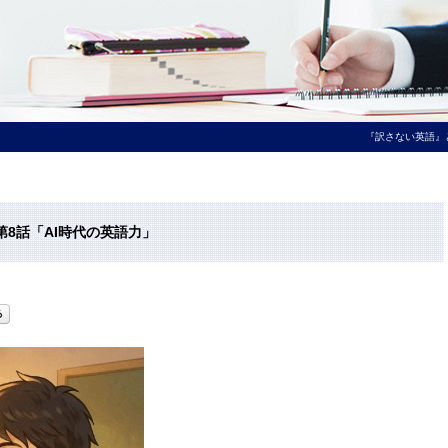
『訳さない英語』
8話「AI時代の英語力」