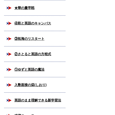
★華の慶早戦
④彩と英語のキャンバス
③拓海のリスタート
②さとると英語の方程式
①ゆずと英語の魔法
入塾面接の栞(しおり)
英語のまま理解できる新学習法