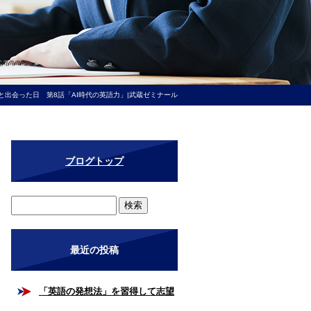
と出会った日 第8話「AI時代の英語力」|武蔵ゼミナール
ブログトップ
最近の投稿
「英語の発想法」を習得して志望