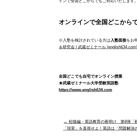
インで全国どこからでもご対応いたします
オンラインで全国どこから
※入塾を検討されている方は
入塾面接
をお
＆研究会 | 武蔵ゼミナール (english634.com
全国どこでも自宅でオンライン授業
★武蔵ゼミナール大学受験英語塾
https://www.english634.com
←
松陰編・英語教育の夜明け 第9弾「
「現実」を直視せよ！英語は「問題解決