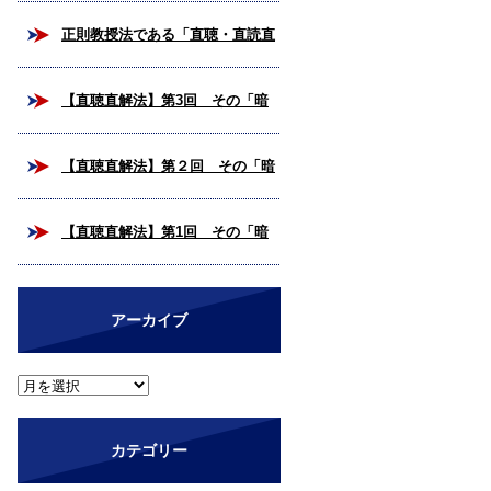
校合格を掴み取ろう！
正則教授法である「直聴・直読直
解法」とは？
【直聴直解法】第3回 その「暗
号解読」、いつまで続けますか？
【直聴直解法】第２回 その「暗
（完結編）
号解読」、いつまで続けますか？
【直聴直解法】第1回 その「暗
号解読」、いつまで続けますか？
アーカイブ
カテゴリー