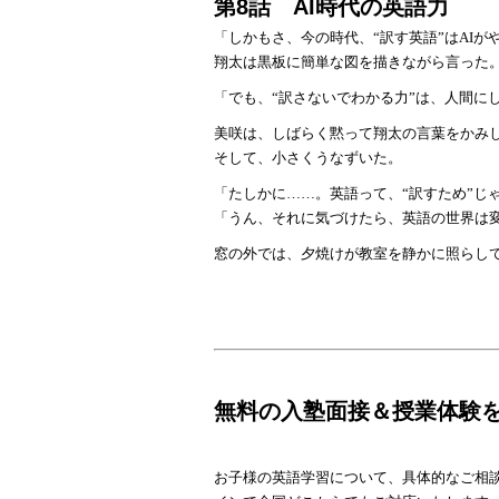
第8話 AI時代の英語力
「しかもさ、今の時代、
“訳す英語”はAI
翔太は黒板に簡単な図を描きながら言った
「でも、
“訳さないでわかる力”は、人間に
美咲は、しばらく黙って翔太の言葉をかみ
そして、小さくうなずいた。
「たしかに
……。英語って、“訳すため”じ
「うん、それに気づけたら、英語の世界は
窓の外では、夕焼けが教室を静かに照らし
無料の入塾面接＆授業体験
お子様の英語学習について、具体的なご相