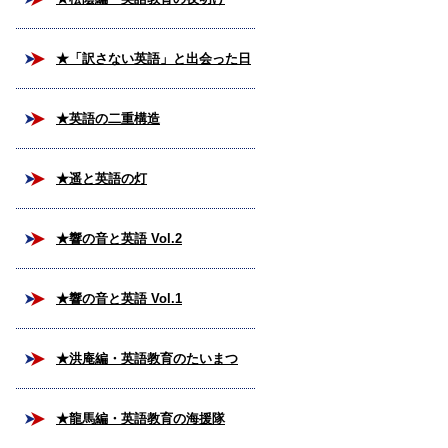
★「訳さない英語」と出会った日
★英語の二重構造
★遥と英語の灯
★響の音と英語 Vol.2
★響の音と英語 Vol.1
★洪庵編・英語教育のたいまつ
★龍馬編・英語教育の海援隊