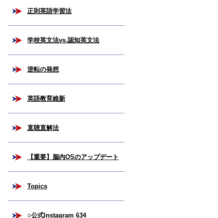
正則英語学習法
学校英文法vs.認知英文法
逆転の発想
英語教育維新
直聴直解法
【重要】脳内OSのアップデート
Topics
○公式Instagram 634