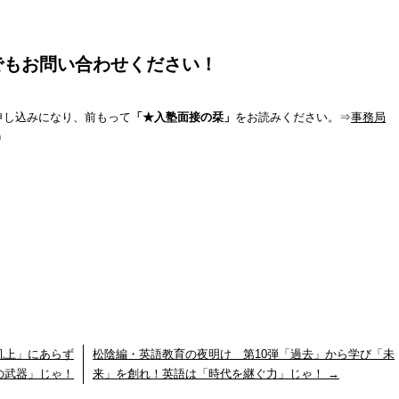
。
でもお問い合わせください！
申し込みになり、前もって
「★入塾面接の栞」
をお読みください。⇒
事務局
)
机上」にあらず
松陰編・英語教育の夜明け 第10弾「過去」から学び「未
の武器」じゃ！
来」を創れ！英語は「時代を継ぐ力」じゃ！
→