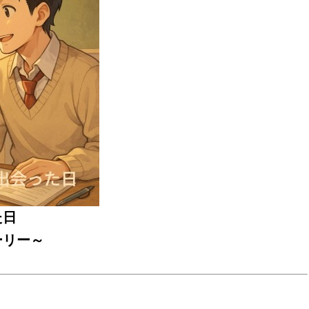
た日
ーリー～