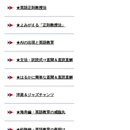
★英語正則教授法
★よみがえる「正則教授法」
★AIの出現と英語教育
★文法・訳読式⇒直聞＆直読直解
法
★はるかに簡単な直聞＆直読直解
法
洋楽＆ジャズチャンツ
★海舟編・英語教育の咸臨丸
★松陰編・英語教育の夜明け