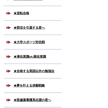
★逆転合格
★部活を引退する君へ
★大学スポーツ対抗戦
★潜在意識vs.顕在意識
★合格する英語以外の勉強法
★夢を叶える併願戦略
★医歯薬看護系志望の君へ