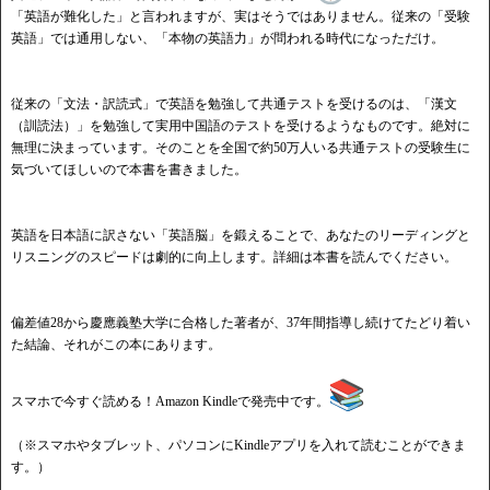
​「英語が難化した」と言われますが、実はそうではありません。
従来の「受験
英語」では通用しない、「本物の英語力」
が問われる時代になっただけ。
従来の「文法・訳読式」で英語を勉強して共通テストを受けるのは、「漢文
（訓読法）」を勉強して実用中国語のテストを受けるようなものです。絶対に
無理に決まっています。そのことを全国で約50万人いる共通テストの受験生に
気づいてほしいので本書を書きました。
​英語を日本語に訳さない「英語脳」を鍛えることで、
あなたのリーディングと
リスニングのスピードは劇的に向上します
。詳細は本書を読んでください。
​偏差値28から慶應義塾大学に合格した著者が、
37年間指導し続けてたどり着い
た結論、
それがこの本にあります。
​スマホで今すぐ読める！Amazon Kindleで発売中です。
（※スマホやタブレット、パソコンにKindleアプリを入れて読むことができま
す。）