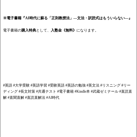
※電子書籍『AI時代に蘇る「正則教授法」―文法・訳読式はもういらない―
』
電子書籍の
購入特典
として、
入塾金《無料》
になります。
​#英語 #大学受験 #英語学習 #受験英語 #英語の勉強 #英文法 #リスニング #リー
ディング #長文対策 #共通テスト #電子書籍 #Kindle本 #武蔵ゼミナール #直読直
解 #直聞直解 #直読直解法 #AI時代