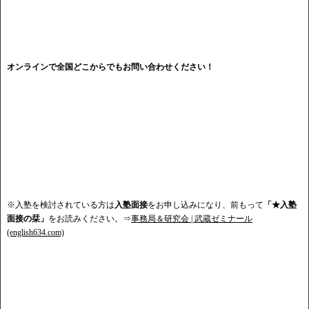
オンラインで全国どこからでもお問い合わせください！
※入塾を検討されている方は
入塾面接
をお申し込みになり、前もって
「★入塾
面接の栞」
をお読みください。⇒
事務局＆研究会 | 武蔵ゼミナール
(english634.com)