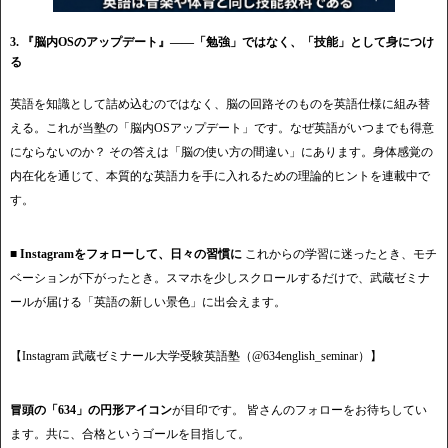
3. 『脳内OSのアップデート』——「勉強」ではなく、「技能」として身につけ
る
英語を知識として詰め込むのではなく、脳の回路そのものを英語仕様に組み替
える。これが当塾の「脳内OSアップデート」です。なぜ英語がいつまでも得意
にならないのか？ その答えは「脳の使い方の間違い」にあります。身体感覚の
内在化を通じて、本質的な英語力を手に入れるための理論的ヒントを連載中で
す。
■ Instagramをフォローして、日々の習慣に
これからの学習に迷ったとき、モチ
ベーションが下がったとき。スマホを少しスクロールするだけで、武蔵ゼミナ
ールが届ける「英語の新しい景色」に出会えます。
【Instagram 武蔵ゼミナール大学受験英語塾（@634english_seminar）】
冒頭の「634」の円形アイコン
が目印です。 皆さんのフォローをお待ちしてい
ます。共に、合格というゴールを目指して。