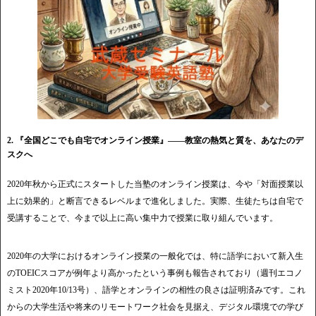
2. 『全国どこでも自宅でオンライン授業』——教室の熱気と質を、あなたのデ
スクへ
2020年秋から正式にスタートした当塾のオンライン授業は、今や「対面授業以
上に効果的」と断言できるレベルまで進化しました。実際、生徒たちは自宅で
受講することで、今まで以上に高い集中力で授業に取り組んでいます。
2020年の大学におけるオンライン授業の一般化では、特に語学において新入生
のTOEICスコアが例年より高かったという事例も報告されており（週刊エコノ
ミスト2020年10/13号）、語学とオンラインの相性の良さは証明済みです。これ
からの大学生活や将来のリモートワーク社会を見据え、デジタル環境での学び