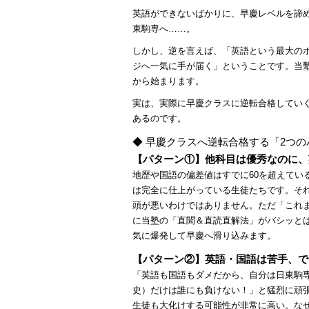
英語ができないばかりに、早慶レベルを諦めて
東駒専へ……。
しかし、逆を言えば、「英語という最大の
ジへ一気に手が届く」ということです。当
から始まります。
実は、実際に早慶クラスに逆転合格してい
あるのです。
◆ 早慶クラスへ逆転合格する「2つの
【パターン①】他科目は優秀なのに、
地歴や国語の偏差値はすでに60を超えてい
は完全に仕上がっている生徒たちです。それ
頭が悪いわけではありません。ただ「これ
に当塾の「直聞＆直読直解法」がバシッと
気に爆発して早慶へ滑り込みます。
【パターン②】英語・国語は苦手、で
「英語も国語もダメだから、自分は日東駒
史）だけは誰にも負けない！」と猛烈に頑
生徒も大化けする可能性が非常に高い。な