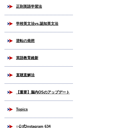
正則英語学習法
学校英文法vs.認知英文法
逆転の発想
英語教育維新
直聴直解法
【重要】脳内OSのアップデート
Topics
○公式Instagram 634