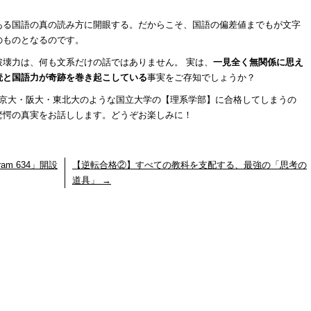
ある国語の真の読み方に開眼する。だからこそ、国語の偏差値までもが文字
のものとなるのです。
壊力は、何も文系だけの話ではありません。 実は、
一見全く無関係に思え
読と国語力が奇跡を巻き起こしている
事実をご存知でしょうか？
と京大・阪大・東北大のような国立大学の【理系学部】に合格してしまうの
驚愕の真実をお話しします。どうぞお楽しみに！
am 634」開設
【逆転合格②】すべての教科を支配する、最強の「思考の
道具」
→