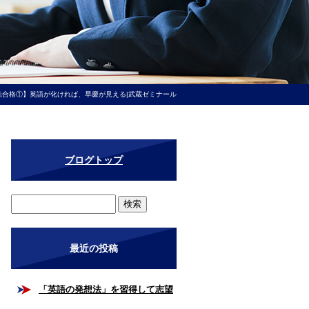
転合格①】英語が化ければ、早慶が見える|武蔵ゼミナール
ブログトップ
最近の投稿
「英語の発想法」を習得して志望