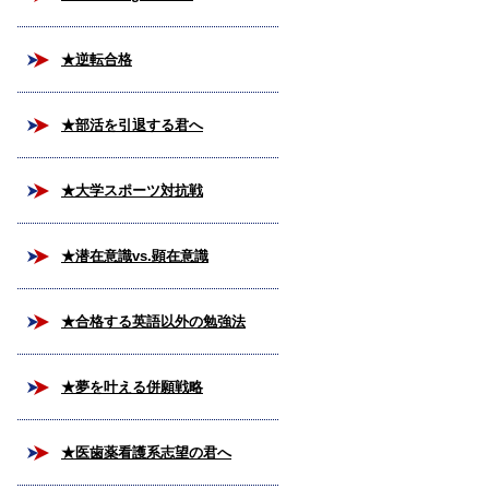
★逆転合格
★部活を引退する君へ
★大学スポーツ対抗戦
★潜在意識vs.顕在意識
★合格する英語以外の勉強法
★夢を叶える併願戦略
★医歯薬看護系志望の君へ