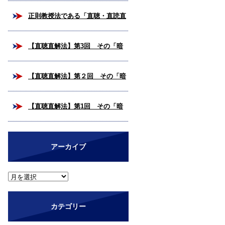
校合格を掴み取ろう！
正則教授法である「直聴・直読直
解法」とは？
【直聴直解法】第3回 その「暗
号解読」、いつまで続けますか？
【直聴直解法】第２回 その「暗
（完結編）
号解読」、いつまで続けますか？
【直聴直解法】第1回 その「暗
号解読」、いつまで続けますか？
アーカイブ
カテゴリー