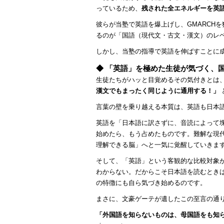
っているため、
残された全エネルギーを英語
彼らが当塾で英語を爆上げし、GMARCH
るのが「国語（現代文・古文・漢文）のレ
しかし、当塾の指導で英語を伸ばすことに
◆ 「英語」を極めた生徒が気づく、
生徒たちがハッと目覚めるその気付きとは
漢文でもまったく同じように通用する！」
言葉の壁を乗り越える本質は、英語も日本
英語を「日本語に訳さずに、音読によって
始めたら、もう占めたものです。難解な現
理解できる脳」へと一気に覚醒していきま
そして、「英語」という客観的な比較対象
わからない。だからこそ日本語を読むとき
の特徴にも自ら気づき始めるのです。
まさに、文豪ゲーテが遺したこの至言の通
「外国語を知らないものは、母国語をも知