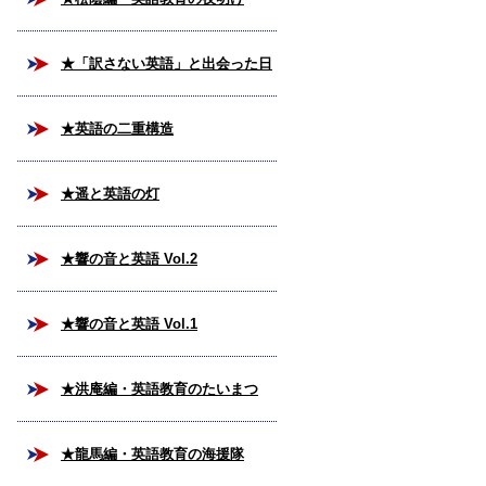
★「訳さない英語」と出会った日
★英語の二重構造
★遥と英語の灯
★響の音と英語 Vol.2
★響の音と英語 Vol.1
★洪庵編・英語教育のたいまつ
★龍馬編・英語教育の海援隊