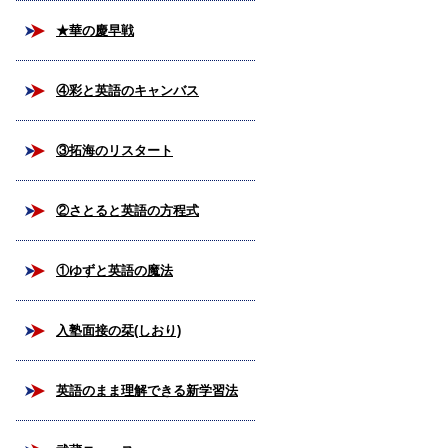
★華の慶早戦
④彩と英語のキャンバス
③拓海のリスタート
②さとると英語の方程式
①ゆずと英語の魔法
入塾面接の栞(しおり)
英語のまま理解できる新学習法