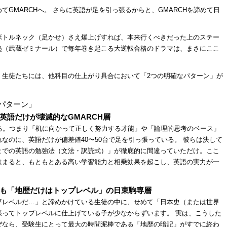
GMARCHへ。 さらに英語が足を引っ張るからと、GMARCHを諦めて日
ボトルネック（足かせ）さえ爆上げすれば、本来行くべきだった上のステー
塾（武蔵ゼミナール）で毎年巻き起こる大逆転合格のドラマは、まさにここ
く生徒たちには、他科目の仕上がり具合において「2つの明確なパターン」が
パターン」
英語だけが壊滅的なGMARCH層
る。つまり「机に向かって正しく努力する才能」や「論理的思考のベース」
なのに、英語だけが偏差値40〜50台で足を引っ張っている。 彼らは決して
までの英語の勉強法（文法・訳読式）」が徹底的に間違っていただけ。ここ
はまると、もともとある高い学習能力と相乗効果を起こし、英語の実力が一
も「地歴だけはトップレベル」の日東駒専層
専レベルだ…」と諦めかけている生徒の中に、せめて「日本史（または世界
張ってトップレベルに仕上げている子が少なからずいます。 実は、こうした
ぜなら、受験生にとって最大の時間泥棒である「地歴の暗記」がすでに終わ