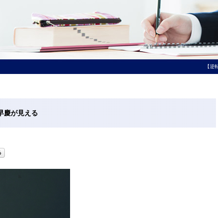
【逆
早慶が見える