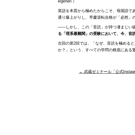
eigenen.）
英語を本質から極めたからこそ、母国語で
通り爆上がりし、早慶逆転合格が「必然」
――しかし、この「音読」が持つ凄まじい破
る「理系最難関」の受験において、今、音
次回の第2回では、「なぜ、音読を極める
か？」という、すべての学問の根底にある
←
武蔵ゼミナール「公式Instagr