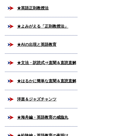
★英語正則教授法
★よみがえる「正則教授法」
★AIの出現と英語教育
★文法・訳読式⇒直聞＆直読直解
法
★はるかに簡単な直聞＆直読直解
法
洋楽＆ジャズチャンツ
★海舟編・英語教育の咸臨丸
★松陰編・英語教育の夜明け