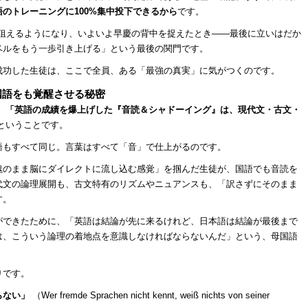
のトレーニングに100%集中投下できるから
です。
を狙えるようになり、いよいよ早慶の背中を捉えたとき――最後に立いはだか
ベルをもう一歩引き上げる」という最後の関門です。
成功した生徒は、ここで全員、ある「最強の真実」に気がつくのです。
国語をも覚醒させる秘密
、
「英語の成績を爆上げした『音読＆シャドーイング』は、現代文・古文・
ということです。
語もすべて同じ。言葉はすべて「音」で仕上がるのです。
塊のまま脳にダイレクトに流し込む感覚」を掴んだ生徒が、国語でも音読を
代文の論理展開も、古文特有のリズムやニュアンスも、「訳さずにそのまま
す。
ができたために、「英語は結論が先に来るけれど、日本語は結論が最後まで
は、こういう論理の着地点を意識しなければならないんだ」という、母国語
りです。
らない」
（Wer fremde Sprachen nicht kennt, weiß nichts von seiner