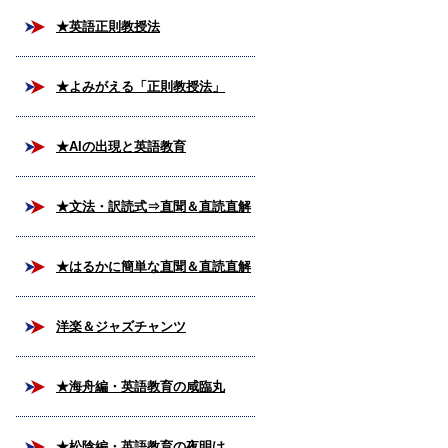
★英語正則教授法
★よみがえる「正則教授法」
★AIの出現と英語教育
★文法・訳読式⇒直聞＆直読直解
法
★はるかに簡単な直聞＆直読直解
法
洋楽＆ジャズチャンツ
★海舟編・英語教育の咸臨丸
★松陰編・英語教育の夜明け