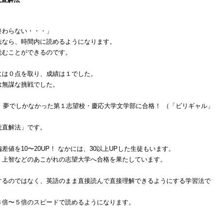
終わらない・・・」
法なら、時間内に読めるようになります。
読むことができるのです。
には０点を取り、成績は１でした。
は無謀な挑戦でした。
て、夢でしかなかった第１志望校・慶応大学文学部に合格！ （「ビリギャル」
読直解法」です。
値を10〜20UP！ なかには、30以上UPした生徒もいます。
・上智などのあこがれの志望大学へ合格を果たしています。
するのではなく、英語のまま直接読んで直接理解できるようにする学習法で
３倍〜５倍のスピードで読めるようになります。