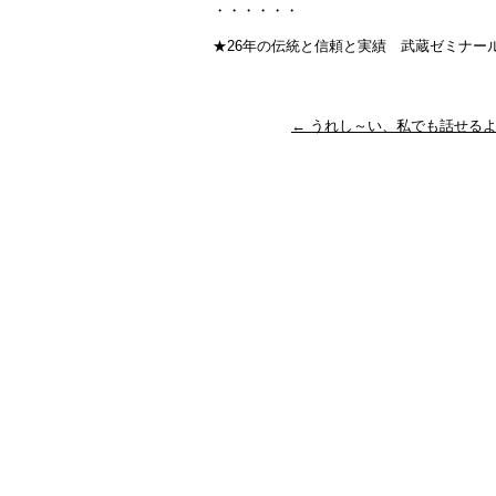
・・・・・・
★26年の伝統と信頼と実績 武蔵ゼミナール・大学受験
←
うれし～い、私でも話せるよ