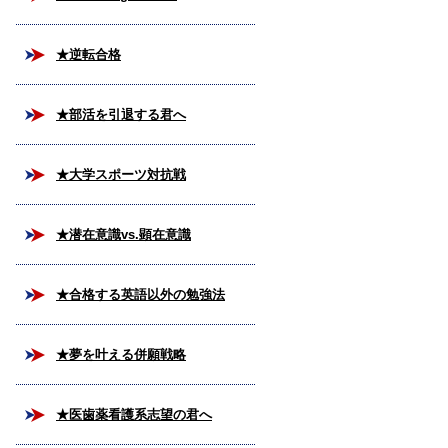
★逆転合格
★部活を引退する君へ
★大学スポーツ対抗戦
★潜在意識vs.顕在意識
★合格する英語以外の勉強法
★夢を叶える併願戦略
★医歯薬看護系志望の君へ