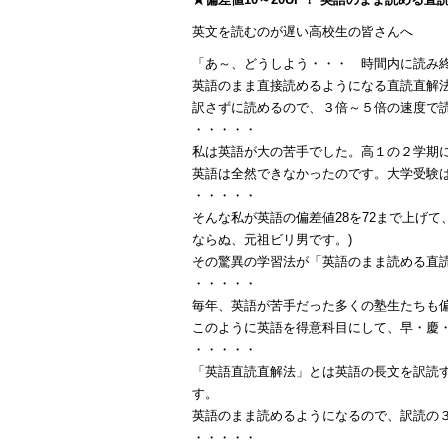
英文を読むのが遅い高校生の皆さんへ
「あ～、どうしよう・・・ 時間内に読み
英語のまま直接読めるようになる直読直解
訳さずに読めるので、３倍～５倍の速度で
・・・・・
私は英語が大の苦手でした。高１の２学期
英語は全然できなかったのです。大学受験
・・・・・
そんな私が英語の偏差値28を72まで上げ
ならぬ、元祖ビリ男です。)
その驚異の学習法が「英語のまま読める直
・・・・・
毎年、英語が苦手だった多くの塾生たちも偏差
このように英語を得意科目にして、早・慶
・・・・・
「英語直読直解法」とは英語の長文を訳読
す。
英語のまま読めるようになるので、訳読の
・・・・・