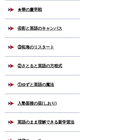
★華の慶早戦
④彩と英語のキャンバス
③拓海のリスタート
②さとると英語の方程式
①ゆずと英語の魔法
入塾面接の栞(しおり)
英語のまま理解できる新学習法