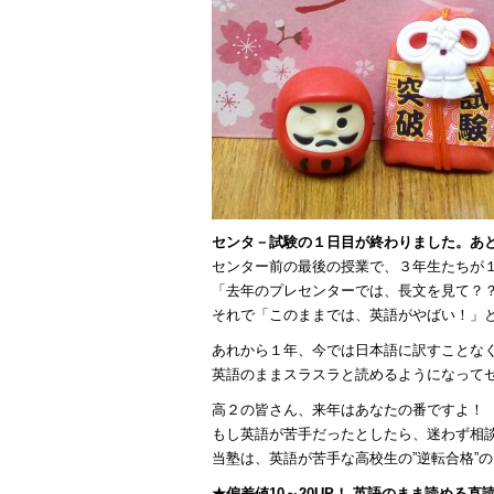
センタ－試験の１日目が終わりました。あ
センター前の最後の授業で、３年生たちが
「去年のプレセンターでは、長文を見て？
それで「このままでは、英語がやばい！」
あれから１年、今では日本語に訳すことな
英語のままスラスラと読めるようになって
高２の皆さん、来年はあなたの番ですよ！
もし英語が苦手だったとしたら、迷わず相
当塾は、英語が苦手な高校生の”逆転合格”
★偏差値10～20UP！ 英語のまま読める直