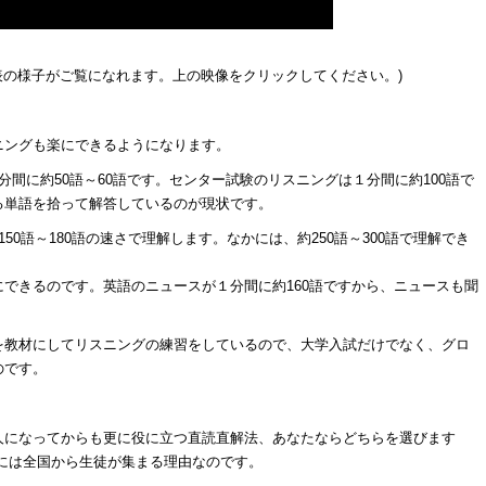
発表の様子がご覧になれます。上の映像をクリックしてください。)
ニングも楽にできるようになります。
間に約50語～60語です。センター試験のリスニングは１分間に約100語で
る単語を拾って解答しているのが現状です。
50語～180語の速さで理解します。なかには、約250語～300語で理解でき
できるのです。英語のニュースが１分間に約160語ですから、ニュースも聞
を教材にしてリスニングの練習をしているので、大学入試だけでなく、グロ
のです。
人になってからも更に役に立つ直読直解法、あなたならどちらを選びます
には全国から生徒が集まる理由なのです。