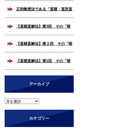
校合格を掴み取ろう！
正則教授法である「直聴・直読直
解法」とは？
【直聴直解法】第3回 その「暗
号解読」、いつまで続けますか？
【直聴直解法】第２回 その「暗
（完結編）
号解読」、いつまで続けますか？
【直聴直解法】第1回 その「暗
号解読」、いつまで続けますか？
アーカイブ
カテゴリー