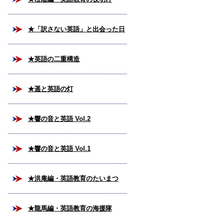
★「訳さない英語」と出会った日
★英語の二重構造
★遥と英語の灯
★響の音と英語 Vol.2
★響の音と英語 Vol.1
★洪庵編・英語教育のたいまつ
★龍馬編・英語教育の海援隊