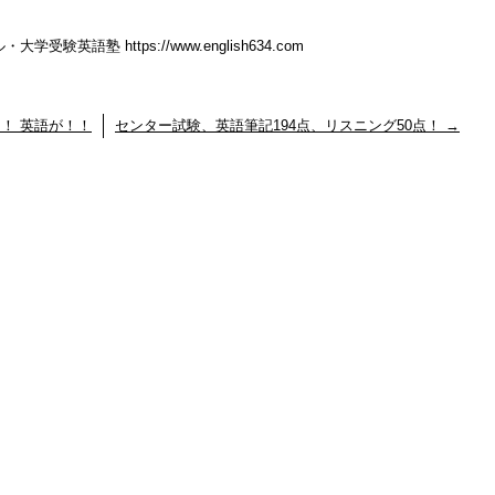
英語塾 https://www.english634.com
！ 英語が！！
センター試験、英語筆記194点、リスニング50点！
→