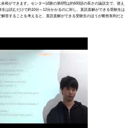
余裕ができます。センター試験の第6問は約600語の長さの論説文で、使え
験生は読むだけで約10分～12分かかるのに対し、直読直解ができる受験生は
で解答することを考えると、直読直解ができる受験生のほうが断然有利だと