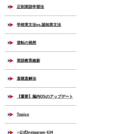
正則英語学習法
学校英文法vs.認知英文法
逆転の発想
英語教育維新
直聴直解法
【重要】脳内OSのアップデート
Topics
○公式Instagram 634