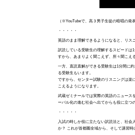
（※YouTubeで、高３男子生徒の暗唱の
・・・・・
英語のまま理解できるようになると、リス
訳読している受験生の理解するスピードは1分
すから、あまりよく聞こえず、所々聞こえ
一方、直読直解ができる受験生は1分間に約1
る受験生もいます。
ですから、センター試験のリスニングは楽に
こえるようになります。
武蔵ゼミナールでは実際の英語のニュース
ーバル化の進む社会へ出てからも役に立つ
・・・・・
入試の時しか役に立たない訳読法と、社会
か？ これが首都圏全域から、そして講習時