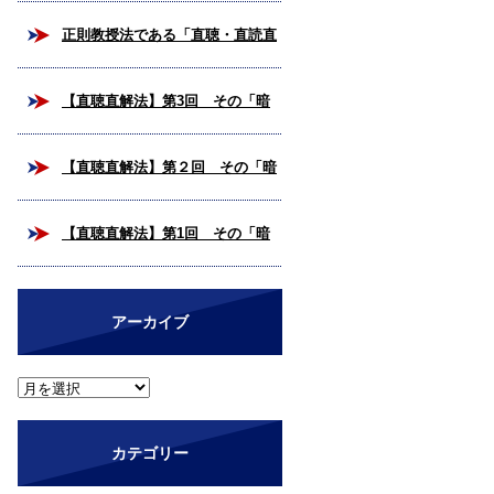
校合格を掴み取ろう！
正則教授法である「直聴・直読直
解法」とは？
【直聴直解法】第3回 その「暗
号解読」、いつまで続けますか？
【直聴直解法】第２回 その「暗
（完結編）
号解読」、いつまで続けますか？
【直聴直解法】第1回 その「暗
号解読」、いつまで続けますか？
アーカイブ
カテゴリー