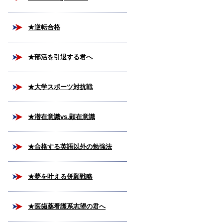
★逆転合格
★部活を引退する君へ
★大学スポーツ対抗戦
★潜在意識vs.顕在意識
★合格する英語以外の勉強法
★夢を叶える併願戦略
★医歯薬看護系志望の君へ