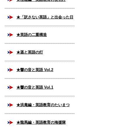
★「訳さない英語」と出会った日
★英語の二重構造
★遥と英語の灯
★響の音と英語 Vol.2
★響の音と英語 Vol.1
★洪庵編・英語教育のたいまつ
★龍馬編・英語教育の海援隊