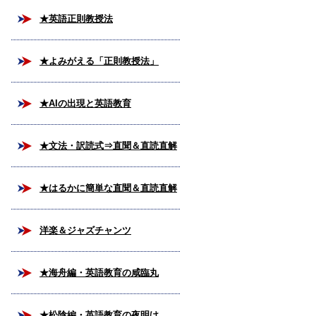
★英語正則教授法
★よみがえる「正則教授法」
★AIの出現と英語教育
★文法・訳読式⇒直聞＆直読直解
法
★はるかに簡単な直聞＆直読直解
法
洋楽＆ジャズチャンツ
★海舟編・英語教育の咸臨丸
★松陰編・英語教育の夜明け