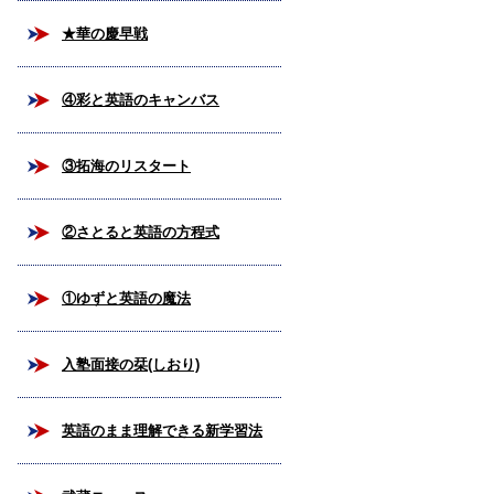
★華の慶早戦
④彩と英語のキャンバス
③拓海のリスタート
②さとると英語の方程式
①ゆずと英語の魔法
入塾面接の栞(しおり)
英語のまま理解できる新学習法