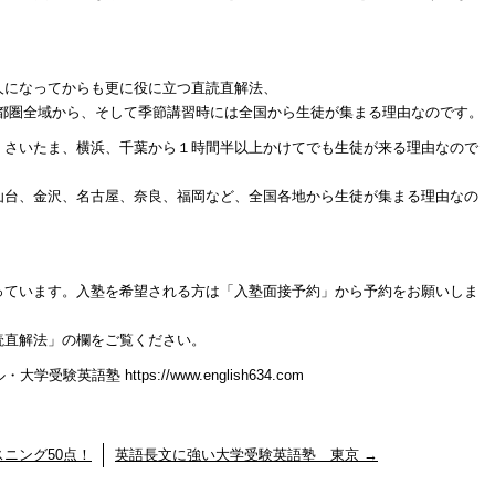
人になってからも更に役に立つ直読直解法、
首都圏全域から、そして季節講習時には全国から生徒が集まる理由なのです。
、さいたま、横浜、千葉から１時間半以上かけてでも生徒が来る理由なので
仙台、金沢、名古屋、奈良、福岡など、全国各地から生徒が集まる理由なの
っています。入塾を希望される方は「入塾面接予約」から予約をお願いしま
読直解法」の欄をご覧ください。
英語塾 https://www.english634.com
ニング50点！
英語長文に強い大学受験英語塾 東京
→