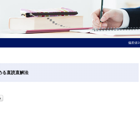
偏差値1
読める直読直解法