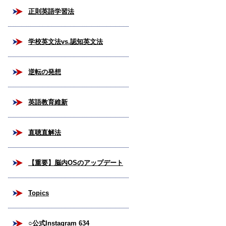
正則英語学習法
学校英文法vs.認知英文法
逆転の発想
英語教育維新
直聴直解法
【重要】脳内OSのアップデート
Topics
○公式Instagram 634