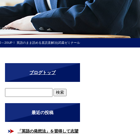
0～20UP！ 英語のまま読める直読直解法|武蔵ゼミナール
ブログトップ
最近の投稿
「英語の発想法」を習得して志望