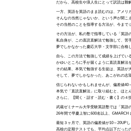
だから、高校生や浪人生にとって訳読は難
一方、英語を英語のまま読むのは、アメリ
そんなの当然じゃないか、という声が聞こ
その当然のことを指導する方法が、今まで 
その方法が、私の塾で指導している「英語
私自身が、この直読直解法で勉強して、苦手
夢でしかなかった慶応大学・文学部に合格
自ら、この方法で勉強して成績を上げてい
かゆいところに手が届くように直読直解法
その結果、本気で勉強する生徒は、英語が
そして、夢でしかなかった、あこがれの志
信じられないかもしれませんが、偏差値40
本気で「直読直解法」に取り組むと、ほとん
さらに、【聞く・話す・読む・書く】の４
武蔵ゼミナール大学受験英語塾では「英語
26年間で早慶上智に600名以上、GMARCH
最短３ヶ月で、英語の偏差値が10～20UP
高校の定期テストでも、平均点以下だったのが