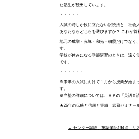
た塾生が続出しています。
・・・・・
入試の時しか役に立たない訳読法と、社会
あなたならどちらを選びますか？ これが
地元の成増・赤塚・和光・朝霞だけでなく
す。
学校が休みになる季節講習のときは、遠く
です。
・・・・・・
※来年の入試に向けて１月から授業が始ま
す。
※当塾の詳細については、ＨＰの「英語直
★26年の伝統と信頼と実績 武蔵ゼミナール・大学受験
←
センター試験、英語筆記194点、リス