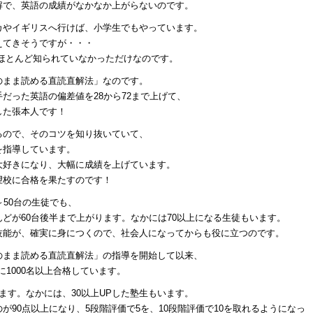
解で、英語の成績がなかなか上がらないのです。
カやイギリスへ行けば、小学生でもやっています。
えてきそうですが・・・
ほとんど知られていなかっただけなのです。
のまま読める直読直解法」なのです。
だった英語の偏差値を28から72まで上げて、
した張本人です！
るので、そのコツを知り抜いていて、
を指導しています。
大好きになり、大幅に成績を上げています。
望校に合格を果たすのです！
～50台の生徒でも、
どが60台後半まで上がります。なかには70以上になる生徒もいます。
技能が、確実に身につくので、社会人になってからも役に立つのです。
のまま読める直読直解法」の指導を開始して以来、
 に1000名以上合格しています。
します。なかには、30以上UPした塾生もいます。
90点以上になり、5段階評価で5を、10段階評価で10を取れるようになっ