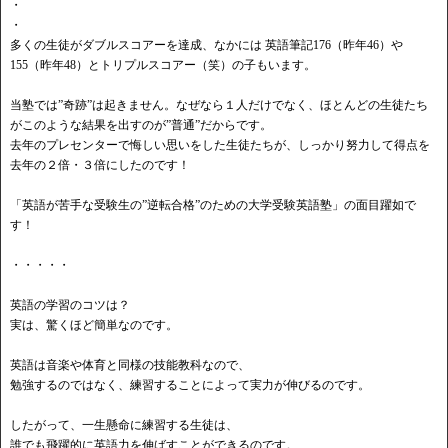
・
・
多くの生徒がダブルスコアーを達成、なかには 英語筆記176（昨年46）や
155（昨年48）とトリプルスコアー（笑）の子もいます。
当塾では”奇跡”は起きません。なぜなら１人だけでなく、ほとんどの生徒たち
がこのような結果を出すのが”普通”だからです。
去年のプレセンターで悔しい思いをした生徒たちが、しっかり努力して得点を
去年の２倍・３倍にしたのです！
「英語が苦手な受験生の”逆転合格”のための大学受験英語塾」の面目躍如で
す！
・・・・・
英語の学習のコツは？
実は、驚くほど簡単なのです。
英語は音楽や体育と同様の技能教科なので、
勉強するのではなく、練習することによって実力が伸びるのです。
したがって、一生懸命に練習する生徒は、
誰でも飛躍的に英語力を伸ばすことができるのです。