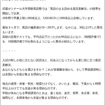
武蔵ゼミナール大学受験英語塾では「英語のまま読める直読直解法」の指導を
開始して以来、
26年間で早慶上智に600名以上、GMARCH に1000名以上合格しています。
最短３ヶ月で、英語の偏差値が10～20UPします。なかには、30以上UPした塾生
もいます。
高校の定期テストでも、平均点以下だったのが90点以上になり、5段階評価で5
を、10段階評価で10を取れるようになった塾生が続出しています。
・・・・・
入試の時しか役に立たない訳読法と、社会人になってからも更に役に立つ直読
直解法、
あなたならどちらを選びますか？ これが首都圏全域から、そして季節講習時に
は全国から生徒が集まる理由なのです。
地元の成増・赤塚・和光・朝霞だけでなく、さいたま、横浜、千葉から１時間
半以上かけてでも生徒が来る理由なのです。
学校が休みになる季節講習のときは、遠く仙台、金沢、長野、名古屋、奈良、
福岡など、全国各地から生徒が集まる理由なのです。