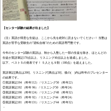
【センター試験の結果が出ました】
（注）英語が得意な生徒は、ここから先を絶対に読まないでください！ 当塾は
英語が苦手な受験生の”逆転合格”のための英語専門塾です。
今年のセンター試験の英語は、秋から入塾した一部の生徒を除き、ほとんどの
生徒が英語筆記170点以上、リスニング40点以上を達成しました。
以下、ベスト５の発表です！ ５人とも９割（180点）を超えました。
英語筆記[満点は200]、リスニング[満点は50]、後の( )内は昨年のプレセンター
の結果です。
①英語筆記194 （昨年112） / リスニング50 （昨年22）
②英語筆記192 （昨年 96） / リスニング50 （昨年24）
③英語筆記190 （昨年124） / リスニング48 （昨年32）
④英語筆記185 （昨年 92） / リスニング44 （昨年24）
⑤英語筆記181 （昨年131） / リスニング44 （昨年32）
・