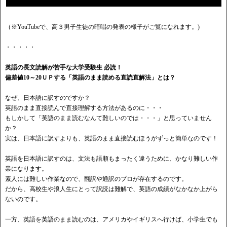
（※YouTubeで、高３男子生徒の暗唱の発表の様子がご覧になれます。)
・・・・・
英語の長文読解が苦手な大学受験生 必読！
偏差値10～20ＵＰする「英語のまま読める直読直解法」とは？
なぜ、日本語に訳すのですか？
英語のまま直接読んで直接理解する方法があるのに・・・
もしかして「英語のまま読むなんて難しいのでは・・・」と思っていません
か？
実は、日本語に訳すよりも、英語のまま直接読むほうがずっと簡単なのです！
英語を日本語に訳すのは、文法も語順もまったく違うために、かなり難しい作
業になります。
素人には難しい作業なので、翻訳や通訳のプロが存在するのです。
だから、高校生や浪人生にとって訳読は難解で、英語の成績がなかなか上がら
ないのです。
一方、英語を英語のまま読むのは、アメリカやイギリスへ行けば、小学生でも