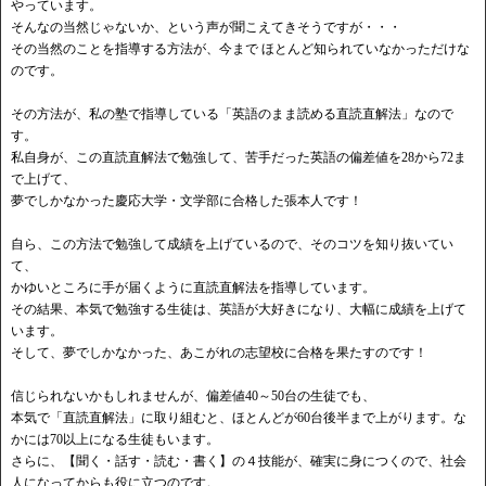
やっています。
そんなの当然じゃないか、という声が聞こえてきそうですが・・・
その当然のことを指導する方法が、今まで ほとんど知られていなかっただけな
のです。
その方法が、私の塾で指導している「英語のまま読める直読直解法」なので
す。
私自身が、この直読直解法で勉強して、苦手だった英語の偏差値を28から72ま
で上げて、
夢でしかなかった慶応大学・文学部に合格した張本人です！
自ら、この方法で勉強して成績を上げているので、そのコツを知り抜いてい
て、
かゆいところに手が届くように直読直解法を指導しています。
その結果、本気で勉強する生徒は、英語が大好きになり、大幅に成績を上げて
います。
そして、夢でしかなかった、あこがれの志望校に合格を果たすのです！
信じられないかもしれませんが、偏差値40～50台の生徒でも、
本気で「直読直解法」に取り組むと、ほとんどが60台後半まで上がります。な
かには70以上になる生徒もいます。
さらに、【聞く・話す・読む・書く】の４技能が、確実に身につくので、社会
人になってからも役に立つのです。