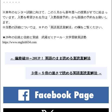
・・・・・・
※来年のセンター試験に向けて、この１月から新年度への授業がすでに始まっ
ています。入塾を希望される方は「入塾面接予約」から面接の予約をお願いし
ます。
※当塾の詳細については、ＨＰの「英語直読直解法」の欄をご覧ください。
★26年の伝統と信頼と実績 武蔵ゼミナール・大学受験英語塾
https://www.english634.com
←
偏差値10～20UP！ 英語のまま読める直読直解法
３倍～５倍の速さで読める英語直読直解法
→