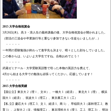
2015 大学合格祝賀会
3月26日(木)、高３・浪人生の最終講義の後、大学合格祝賀会が開かれました。
（部活の三送会や卒業旅行等と重なり参加できない生徒もいましたが…）
・・・・・
一年間の受験勉強が終わって進学先も決まり、晴々とした顔をしていました。
この春からは、いよいよ大学生ですね。合格おめでとう！
・・・・・
武蔵ゼミナール・大学受験英語塾で培った本物の英語力を携えて、
4月から始まる大学での勉強も頑張ってください。応援しています！
・・・・・
2015 大学合格実績
【国公立】東京大 2（理Ⅰ、文Ⅲ）、一橋大 1（経済）、東北大 1（理）、横浜
国大 1（経済）、筑波大 1（理工）、東京農工大 1（工）
【私 立】慶応大 6（理工 3、文 1、経済 1、商 1）、早稲田大 3（基幹理工 2、教
育 1）、上智大 2（文、情報理工）、東京理科大 6（理 1、工 2、理工 3）、明治