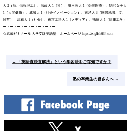
大 2（商、情報理工）、法政大 1（社）、埼玉医大 1（保健医療）、駒沢女子大
1（人間健康）、成城大 1（社会イノベーション）、東洋大 3（国際地域、文、
経営）、武蔵大 1（社会）、東京工科大 1（メディア）、拓殖大 1（情報工学）
ー・ー・ー・ー・ー・ー・ー・ー
☆武蔵ゼミナール 大学受験英語塾 ホームページ https://english634.com
←
「英語直読直解法」という学習法をご存知ですか？
塾の卒業生の皆さんへ
→