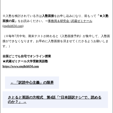
※入塾を検討されている方は
入塾面接
をお申し込みになり、前もって
「★入塾
面接の栞」
をお読みください。⇒
事務局＆研究会 | 武蔵ゼミナール
(english634.com)
（※毎年7月中旬、期末テストが終わると《入塾面接予約》が集中して、入塾面
接ができなくなります。お早めに入塾面接を済ませてくださるようお願いしま
す。）
全国どこでも自宅でオンライン授業
★武蔵ゼミナール大学受験英語塾
https://www.english634.com
←
「訳読中心主義」の限界
さとると英語の方程式 第4話「“日本語訳ナシ”で、読める
のか？」
→