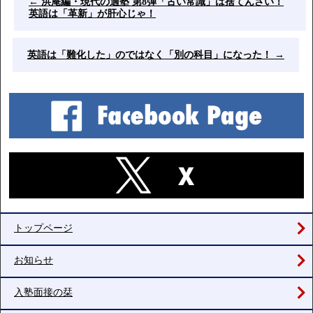
←
洪庵編・現代の適塾 第8弾「古い常識」は捨てんさい！
英語は「革新」が肝心じゃ！
英語は「難化した」のではなく「別の科目」になった！
→
トップページ
お知らせ
入塾面接の栞