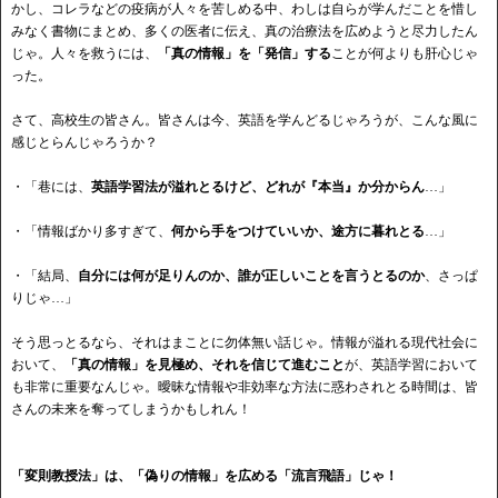
かし、コレラなどの疫病が人々を苦しめる中、わしは自らが学んだことを惜し
みなく書物にまとめ、多くの医者に伝え、真の治療法を広めようと尽力したん
じゃ。人々を救うには、
「真の情報」を「発信」する
ことが何よりも肝心じゃ
った。
さて、高校生の皆さん。皆さんは今、英語を学んどるじゃろうが、こんな風に
感じとらんじゃろうか？
・「巷には、
英語学習法が溢れとるけど、どれが『本当』か分からん
…」
・「情報ばかり多すぎて、
何から手をつけていいか、途方に暮れとる
…」
・「結局、
自分には何が足りんのか、誰が正しいことを言うとるのか
、さっぱ
りじゃ…」
そう思っとるなら、それはまことに勿体無い話じゃ。情報が溢れる現代社会に
おいて、
「真の情報」を見極め、それを信じて進むこと
が、英語学習において
も非常に重要なんじゃ。曖昧な情報や非効率な方法に惑わされとる時間は、皆
さんの未来を奪ってしまうかもしれん！
「変則教授法」は、「偽りの情報」を広める「流言飛語」じゃ！