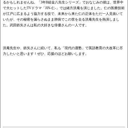
るかもしれませんね。「3年B組金八先生シリーズ」でおなじみの彼は、世界中
で大ヒットしたTVドラマ「JIN‐仁‐」では緒方洪庵を演じました。仁の医療技術
が江戸に広まるよう協力する役で、未来から来た仁の正体をただ一人見抜いて
いたが、その秘密を漏らさぬまま肺病でこの世を去る洪庵先生を熱演しまし
た。武田鉄矢さんは私の大好きな俳優さんの一人です。
洪庵先生や、鉄矢さんに続いて、私も「現代の適塾」で英語教育の大改革に尽
力したいと思います！ぜひ、応援のほどお願いします。