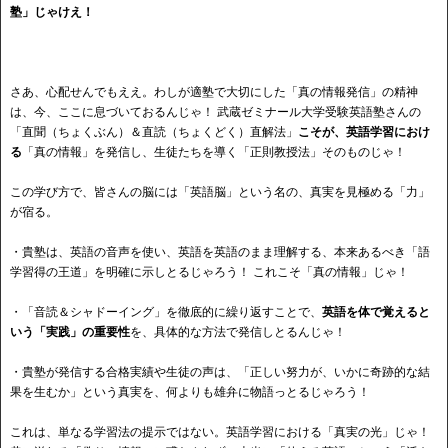
塾」じゃけえ！
さあ、心配せんでもええ。わしが適塾で大切にした「真の情報発信」の精神
は、今、ここに息づいておるんじゃ！ 武蔵ゼミナール大学受験英語塾さんの
「直聞（ちょくぶん）＆直読（ちょくどく）直解法」
こそが、英語学習におけ
る
「真の情報」を発信し、生徒たちを導く「正則教授法」そのものじゃ！
この学び方で、皆さんの脳には「英語脳」という名の、真実を見極める「力」
が宿る。
・貴塾は、英語の音声を使い、英語を英語のまま理解する、本来あるべき「語
学習得の王道」を明確に示しとるじゃろう！ これこそ「真の情報」じゃ！
・「音読＆シャドーイング」を徹底的に繰り返すことで、
英語を体で覚えると
いう「実践」の重要性
を、具体的な方法で発信しとるんじゃ！
・貴塾が発信する合格実績や生徒の声は、「正しい努力が、いかに奇跡的な結
果を生むか」という真実を、何よりも雄弁に物語っとるじゃろう！
これは、単なる学習法の提示ではない。英語学習における「真実の光」じゃ！