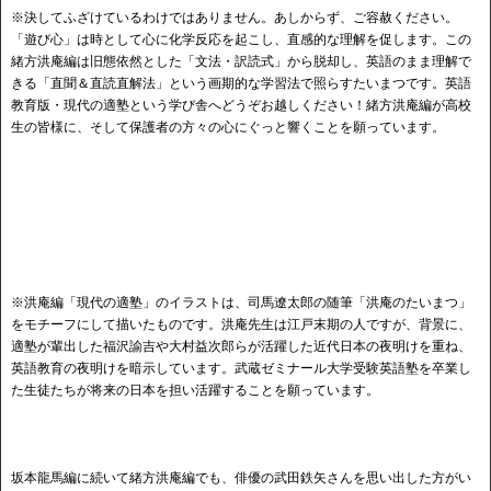
※決してふざけているわけではありません。あしからず、ご容赦ください。
「遊び心」は時として心に化学反応を起こし、直感的な理解を促します。この
緒方洪庵編は旧態依然とした「文法・訳読式」から脱却し、英語のまま理解で
きる「直聞＆直読直解法」という画期的な学習法で照らすたいまつです。英語
教育版・現代の適塾という学び舎へどうぞお越しください！緒方洪庵編が高校
生の皆様に、そして保護者の方々の心にぐっと響くことを願っています。
※洪庵編「現代の適塾」のイラストは、司馬遼太郎の随筆「洪庵のたいまつ」
をモチーフにして描いたものです。洪庵先生は江戸末期の人ですが、背景に、
適塾が輩出した福沢諭吉や大村益次郎らが活躍した近代日本の夜明けを重ね、
英語教育の夜明けを暗示しています。武蔵ゼミナール大学受験英語塾を卒業し
た生徒たちが将来の日本を担い活躍することを願っています。
坂本龍馬編に続いて緒方洪庵編でも、俳優の武田鉄矢さんを思い出した方がい