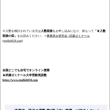
※入塾を検討されている方は
入塾面接
をお申し込みになり、前もって
「★入塾
面接の栞」
をお読みください。⇒
事務局＆研究会 | 武蔵ゼミナール
(english634.com)
全国どこでも自宅でオンライン授業
★武蔵ゼミナール大学受験英語塾
https://www.english634.com