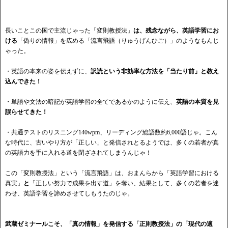
長いことこの国で主流じゃった「変則教授法」
は、残念ながら、英語学習にお
ける
「偽りの情報」を広める「流言飛語（りゅうげんひご）」のようなもんじ
ゃった。
・英語の本来の姿を伝えずに、
訳読という非効率な方法を「当たり前」と教え
込んできた！
・単語や文法の暗記が英語学習の全てであるかのように伝え、
英語の本質を見
誤らせてきた！
・共通テストのリスニング140wpm、リーディング総語数約6,000語じゃ。こん
な時代に、古いやり方が「正しい」と発信されとるようでは、多くの若者が真
の英語力を手に入れる道を閉ざされてしまうんじゃ！
この「変則教授法」という「流言飛語」は、おまんらから「英語学習における
真実」
と
「正しい努力で成果を出す道」を奪い、結果として、多くの若者を迷
わせ、英語学習を諦めさせてしもうたのじゃ。
武蔵ゼミナールこそ、「真の情報」を発信する「正則教授法」の「現代の適