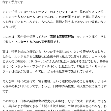
行する予定です。
まるで「帰ってきたウルトラマン」のようなタイトルで、思わずクスッと笑っ
てしまった方もいるかもしれませんね。これは仮題ですが、必死に正式タイト
ルを考えているところです。もちろん、怪獣と戦う本ではないので誤解のない
ように(笑)
この本は、私が長年指導してきた「
直聞＆直読直解法
」を、もっと深く、そし
て楽しくマスターするための電子書籍です。
実は、指導を始めた当初から「いつか本を出したい」という夢がありました。
しかし、大小さまざまな出版社に企画を持ち込んでは断られ続け、カーネルお
じさんの1009回や、J.K.ローリングさんの12社にも匹敵するほどでした。1010回
目に「ケンタッキー・フライド・チキン」は世に出て、13社目に「ハリーポッ
ター」は出版が実現し、今では、どちらも世界中で愛されています。
そんな中、時代の流れで「電子書籍」という選択肢があることを知り、ようや
く長年の夢が叶いそうです。きっと、日本中の高校生、浪人生の役に立つはず
です。
この本では、日本の英語教育の歴史から紐解き、なぜ「文法・訳読式」ではな
く、英語のまま理解できる「直聞＆直読直解法」で学ぶ必要があるのかを、わ