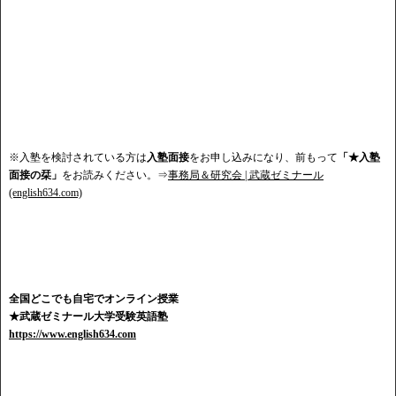
※入塾を検討されている方は
入塾面接
をお申し込みになり、前もって
「★入塾
面接の栞」
をお読みください。⇒
事務局＆研究会 | 武蔵ゼミナール
(english634.com)
全国どこでも自宅でオンライン授業
★武蔵ゼミナール大学受験英語塾
https://www.english634.com