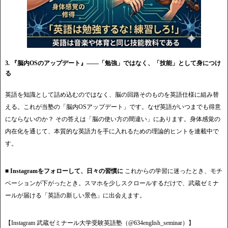
3. 『脳内OSのアップデート』——「勉強」ではなく、「技能」として身につけ
る
英語を知識として詰め込むのではなく、脳の回路そのものを英語仕様に組み替
える。これが当塾の「脳内OSアップデート」です。なぜ英語がいつまでも得意
にならないのか？ その答えは「脳の使い方の間違い」にあります。身体感覚の
内在化を通じて、本質的な英語力を手に入れるための理論的ヒントを連載中で
す。
■ Instagramをフォローして、日々の習慣に
これからの学習に迷ったとき、モチ
ベーションが下がったとき。スマホを少しスクロールするだけで、武蔵ゼミナ
ールが届ける「英語の新しい景色」に出会えます。
【Instagram 武蔵ゼミナール大学受験英語塾（@634english_seminar）】