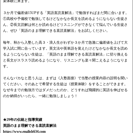
業体験に来ます。
３か月で偏差値15UPする「英語直読直解法」で勉強すればまだ間に合います。
①高校や予備校で勉強してるけどなかなか長文を読めるようにならない生徒さ
ん、②長文読解は何とか読めるけどリスニングができなくて悩んでいる生徒さ
ん、ぜひ「英語のまま理解できる直読直解法」をお試しください。
毎年、秋から入塾した高３・浪人生がわずか３か月で急激に偏差値を上げて大
学入試に間に合っています。英文法や英単語を覚えたけどなかなか長文を読め
るようにならない生徒は、「英語のまま理解できる直読直解法」に切り換える
と長文がスラスラ読めるようになり、リスニングも楽々聞こえるようになりま
す。
そんなバカなと思う人は、まずは《入塾面接》で当塾の授業内容の説明を聞い
てください。そのあとで希望する生徒は《授業体験》をすることができます。
なぜ今までの勉強方ではダメだったのか、どうすれば飛躍的に英語を伸ばせる
のか納得がいったら、一緒に勉強しましょう！
★29年の伝統と指導実績
英語のまま理解できる直読直解法
https://www.english634.com