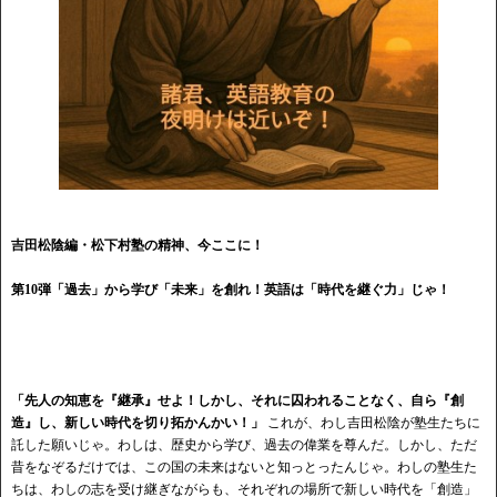
吉田松陰編・松下村塾の精神、今ここに！
第10弾「過去」から学び「未来」を創れ！英語は「時代を継ぐ力」じゃ！
「先人の知恵を『継承』せよ！しかし、それに囚われることなく、自ら『創
造』し、新しい時代を切り拓かんかい！」
これが、わし吉田松陰が塾生たちに
託した願いじゃ。わしは、歴史から学び、過去の偉業を尊んだ。しかし、ただ
昔をなぞるだけでは、この国の未来はないと知っとったんじゃ。わしの塾生た
ちは、わしの志を受け継ぎながらも、それぞれの場所で新しい時代を「創造」