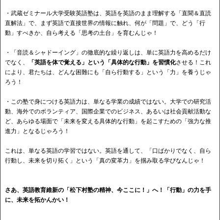
・武蔵ゼミナール大学受験英語塾は、英語を英語のまま理解する「直聞＆直読
直解法」で、まず英語で直接世界の情報に触れ、何が「問題」で、どう「行
動」すべきか、自ら考える「思考の土台」を育むんじゃ！
・「音読＆シャドーイング」の徹底的な繰り返しは、単に英語力を高めるだけ
でなく、
「英語を体で覚える」という「具体的な行動」を習慣化
させる！これ
により、君たちは、どんな困難にも「自ら行動する」という「力」を養うじゃ
ろう！
・この塾で身につける英語力は、単なる学業の成績ではない。大学での研究活
動、海外でのボランティア、国際企業でのビジネス、あるいは社会貢献活動な
ど、あらゆる場面で「未来を変える具体的な行動」を起こすための「強力な推
進力」となるじゃろう！
これは、単なる英語の学習ではない。英語を通して、「口ばかりでなく、自ら
行動し、未来を切り拓く」という「真の変革力」を掴み取る学びなんじゃ！
さあ、英語教育維新の「松下村塾の精神、今ここに！」へ！「行動」の力を手
に、未来を拓かんかい！