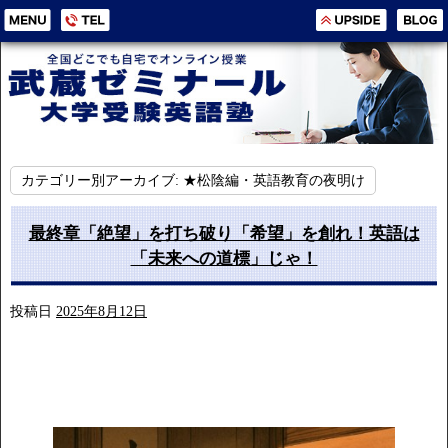
カテゴリー別アーカイブ:
★松陰編・英語教育の夜明け
最終章「絶望」を打ち破り「希望」を創れ！英語は
「未来への道標」じゃ！
投稿日
2025年8月12日