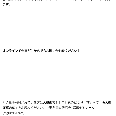
ます。
オンラインで全国どこからでもお問い合わせください！
※入塾を検討されている方は
入塾面接
をお申し込みになり、前もって
「★入塾
面接の栞」
をお読みください。⇒
事務局＆研究会 | 武蔵ゼミナール
(english634.com)