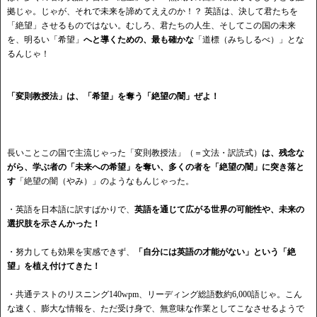
拠じゃ。じゃが、それで未来を諦めてええのか！？ 英語は、決して君たちを
「絶望」させるものではない。むしろ、君たちの人生、そしてこの国の未来
を、明るい「希望」
へと導くための、最も確かな
「道標（みちしるべ）」とな
るんじゃ！
「変則教授法」は、「希望」を奪う「絶望の闇」ぜよ！
長いことこの国で主流じゃった「変則教授法」（＝文法・訳読式）
は、残念な
がら、学ぶ者の「未来への希望」を奪い、多くの者を「絶望の闇」に突き落と
す
「絶望の闇（やみ）」のようなもんじゃった。
・英語を日本語に訳すばかりで、
英語を通じて広がる世界の可能性や、未来の
選択肢を示さんかった！
・努力しても効果を実感できず、
「自分には英語の才能がない」という「絶
望」を植え付けてきた！
・共通テストのリスニング140wpm、リーディング総語数約6,000語じゃ。こん
な速く、膨大な情報を、ただ受け身で、無意味な作業としてこなさせるようで