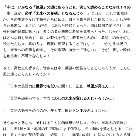
「今は、いかなる『絶望』の淵にあろうとも、決して諦めることなかれ！その
一歩一歩が、必ず『未来への希望』となるんじゃ！」
これが、わし吉田松陰
が、その生涯をかけて塾生たちに伝え、自らも貫き通した信念じゃ。わしが生
きた幕末は、まさに『絶望』に満ちた時代じゃった。国は鎖国で閉ざされ、海
外列強の脅威に晒され、多くの者が未来に希望を見失っとった。じゃが、わし
はどんな時も諦めず、新しい時代を信じ、若者たちの心に「希望」の火を灯し
続けたんじゃ。真の力は、現状に絶望することではない。「いかなる状況で
も、未来への希望を創造し、その希望に向かって進む力」こそが、新しい時代
を創る者に不可欠なんじゃ！
さて、高校生の皆さん。皆さんは今、英語の勉強をしとるじゃろうが、こんな
風に感じとらんじゃろうか？
・「日本の英語力は
世界でも低い
と聞くし、正直、
希望が見えん
…」
・「英語を頑張っても、本当に
わしの未来が変わるんじゃろうか
…」
・「英語の勉強そのものが、
辛くて、暗いトンネル
のようじゃ…」
そう思っとるなら、それはまことに勿体無い話じゃ。今や、日本人の英語力
は、世界116ヶ国・地域の中で92位にまで低迷し、年々順位を落としとる。これ
は、多くの者が英語学習に「絶望」し、「無気力の淵」に沈んでしもうとる証