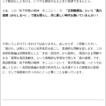
ンド配信もしとるけえ、いつでも都合のええときに受講できるんじゃ。
さあ、この「松下村塾の精神、今ここに！」で、
「正則教授法」という「真の
道標（みちしるべ）」で道を照らし、共に新しい時代を築いていきんさい！
※決してふざけているわけではありません。あしからず、ご容赦ください。
「遊び心」は時として心に化学反応を起こし、直感的な理解を促します。この
吉田松陰編は旧態依然とした「文法・訳読式」から脱却し、英語のまま理解で
きる「直聞＆直読直解法」という画期的な学習法で照らす「真の道標」です。
英語教育版・松下村塾の精神、今ここに！という「英才育成の場」へどうぞお
越しください！吉田松陰編が全国で約50万人いる共通テストの受験生の皆様
に、そして保護者の方々の心にぐっと響くことを願っています。