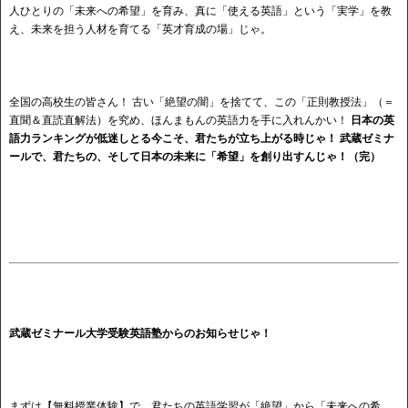
人ひとりの「未来への希望」を育み、真に「使える英語」という「実学」を教
え、未来を担う人材を育てる「英才育成の場」じゃ。
全国の高校生の皆さん！ 古い「絶望の闇」を捨てて、この「正則教授法」（＝
直聞＆直読直解法）を究め、ほんまもんの英語力を手に入れんかい！
日本の英
語力ランキングが低迷しとる今こそ、君たちが立ち上がる時じゃ！ 武蔵ゼミナ
ールで、君たちの、そして日本の未来に「希望」を創り出すんじゃ！（完）
武蔵ゼミナール大学受験英語塾からのお知らせじゃ！
まずは【無料授業体験】で、君たちの英語学習が「絶望」から「未来への希