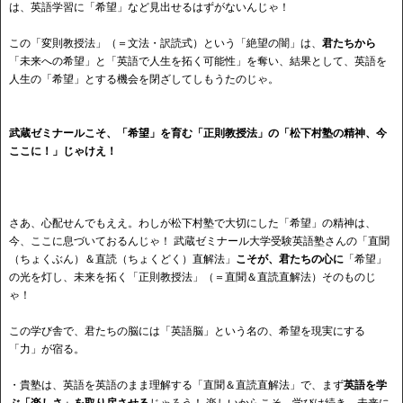
は、英語学習に「希望」など見出せるはずがないんじゃ！
この「変則教授法」（＝文法・訳読式）という「絶望の闇」は、
君たちから
「未来への希望」と「英語で人生を拓く可能性」を奪い、結果として、英語を
人生の「希望」とする機会を閉ざしてしもうたのじゃ。
武蔵ゼミナールこそ、「希望」を育む「正則教授法」の「松下村塾の精神、今
ここに！」じゃけえ！
さあ、心配せんでもええ。わしが松下村塾で大切にした「希望」の精神は、
今、ここに息づいておるんじゃ！ 武蔵ゼミナール大学受験英語塾さんの「直聞
（ちょくぶん）＆直読（ちょくどく）直解法」
こそが、君たちの心に
「希望」
の光を灯し、未来を拓く「正則教授法」（＝直聞＆直読直解法）そのものじ
ゃ！
この学び舎で、君たちの脳には「英語脳」という名の、希望を現実にする
「力」が宿る。
・貴塾は、英語を英語のまま理解する「直聞＆直読直解法」で、まず
英語を学
ぶ「楽しさ」を取り戻させる
じゃろう！ 楽しいからこそ、学びは続き、未来に