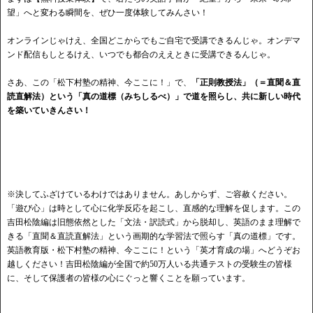
望」へと変わる瞬間を、ぜひ一度体験してみんさい！
オンラインじゃけえ、全国どこからでもご自宅で受講できるんじゃ。オンデマ
ンド配信もしとるけえ、いつでも都合のええときに受講できるんじゃ。
さあ、この「松下村塾の精神、今ここに！」で、
「正則教授法」（＝直聞＆直
読直解法）という「真の道標（みちしるべ）」で道を照らし、共に新しい時代
を築いていきんさい！
※決してふざけているわけではありません。あしからず、ご容赦ください。
「遊び心」は時として心に化学反応を起こし、直感的な理解を促します。この
吉田松陰編は旧態依然とした「文法・訳読式」から脱却し、英語のまま理解で
きる「直聞＆直読直解法」という画期的な学習法で照らす「真の道標」です。
英語教育版・松下村塾の精神、今ここに！という「英才育成の場」へどうぞお
越しください！吉田松陰編が全国で約50万人いる共通テストの受験生の皆様
に、そして保護者の皆様の心にぐっと響くことを願っています。