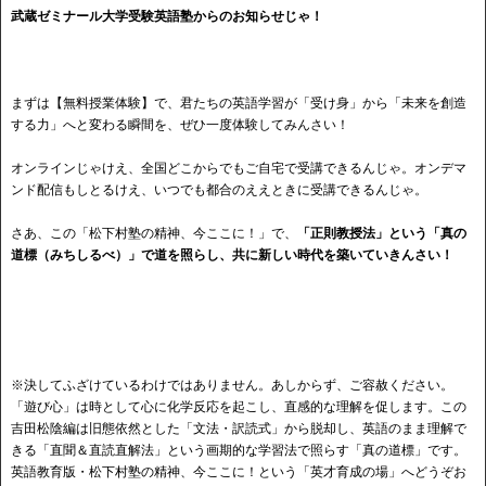
武蔵ゼミナール大学受験英語塾からのお知らせじゃ！
まずは【無料授業体験】で、君たちの英語学習が「受け身」から「未来を創造
する力」へと変わる瞬間を、ぜひ一度体験してみんさい！
オンラインじゃけえ、全国どこからでもご自宅で受講できるんじゃ。オンデマ
ンド配信もしとるけえ、いつでも都合のええときに受講できるんじゃ。
さあ、この「松下村塾の精神、今ここに！」で、
「正則教授法」という「真の
道標（みちしるべ）」で道を照らし、共に新しい時代を築いていきんさい！
※決してふざけているわけではありません。あしからず、ご容赦ください。
「遊び心」は時として心に化学反応を起こし、直感的な理解を促します。この
吉田松陰編は旧態依然とした「文法・訳読式」から脱却し、英語のまま理解で
きる「直聞＆直読直解法」という画期的な学習法で照らす「真の道標」です。
英語教育版・松下村塾の精神、今ここに！という「英才育成の場」へどうぞお