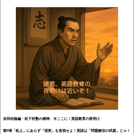
吉田松陰編・松下村塾の精神、今ここに！英語教育の夜明け
第9弾「机上」にあらず「現実」を直視せよ！英語は「問題解決の武器」じゃ！