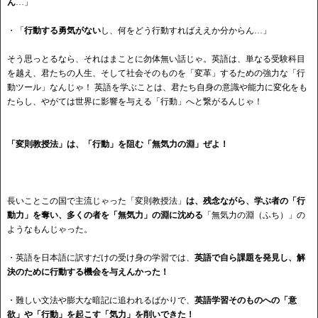
ん
…」
・「
行動する勇気がない
し、何をどう行動すればええか分からん…」
そう思っとるなら、それはまことに勿体無い話じゃ。英語は、単なる受験科目
を越え、君たちの人生、そして社会そのものを「変革」するための強力な「行
動ツール」なんじゃ！ 英語を学ぶことは、君たち自身の意識や能力に変化をも
たらし、やがては世界に影響を与える「行動」へと繋がるんじゃ！
「変則教授法」は、「行動」を阻む「無気力の淵」ぜよ！
長いことこの国で主流じゃった「変則教授法」
は、残念ながら、学ぶ者の「行
動力」を奪い、多くの者を「無気力」の淵に沈める
「無気力の淵（ふち）」の
ようなもんじゃった。
・英語を日本語に訳すだけの受け身の学習では、
英語で自ら課題を発見し、解
決のために行動する機会を与えんかった！
・難しい文法や膨大な暗記に追われるばかりで、
英語学習そのものへの「意
欲」や「行動」を起こす「気力」を削いできた！