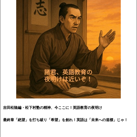
吉田松陰編・松下村塾の精神、今ここに！英語教育の夜明け
最終章「絶望」を打ち破り「希望」を創れ！英語は「未来への道標」じゃ！