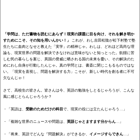
「学問は、ただ書物を読むにあらず！現実の課題に目を向け、それを解き明か
すためにこそ、その知を用いんかい！」
これが、わし吉田松陰が松下村塾で塾
生たちに血肉となせと教えた「実学」の精神じゃ。わしは、どれほど高尚な理
論も、現実世界の問題を解決できなければ意味がないと知っとった。飢饉に苦
しむ民の暮らしを案じ、異国の脅威に晒される国の未来を憂い、その解決のた
めにわし自身が行動したんじゃ。真の学問とは、書斎に閉じこもるものではな
い。「現実を直視し、問題を解決する力」こそが、新しい時代を創る者に不可
欠なんじゃ！
さて、高校生の皆さん。皆さんは今、英語の勉強をしとるじゃろうが、こんな
風に感じとらんじゃろうか？
・「英語は、
受験のためだけの科目
で、現実の役には立たんじゃろう…」
・「複雑な世界のニュースや問題は、
英語じゃとますます分からん
…」
・「将来、英語でどんな『問題解決』ができるか、
イメージすらできん
…」