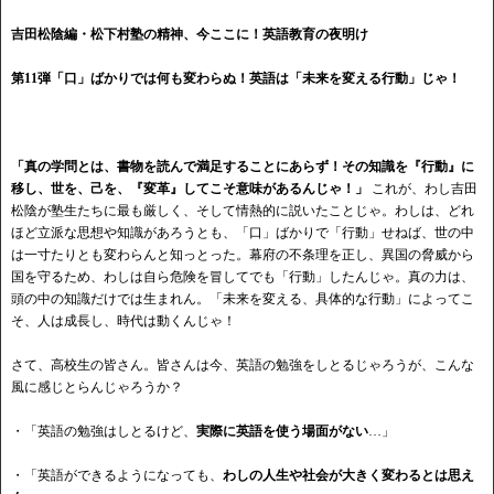
吉田松陰編・松下村塾の精神、今ここに！英語教育の夜明け
第11弾「口」ばかりでは何も変わらぬ！英語は「未来を変える行動」じゃ！
「真の学問とは、書物を読んで満足することにあらず！その知識を『行動』に
移し、世を、己を、『変革』してこそ意味があるんじゃ！」
これが、わし吉田
松陰が塾生たちに最も厳しく、そして情熱的に説いたことじゃ。わしは、どれ
ほど立派な思想や知識があろうとも、「口」ばかりで「行動」せねば、世の中
は一寸たりとも変わらんと知っとった。幕府の不条理を正し、異国の脅威から
国を守るため、わしは自ら危険を冒してでも「行動」したんじゃ。真の力は、
頭の中の知識だけでは生まれん。「未来を変える、具体的な行動」によってこ
そ、人は成長し、時代は動くんじゃ！
さて、高校生の皆さん。皆さんは今、英語の勉強をしとるじゃろうが、こんな
風に感じとらんじゃろうか？
・「英語の勉強はしとるけど、
実際に英語を使う場面がない
…」
・「英語ができるようになっても、
わしの人生や社会が大きく変わるとは思え