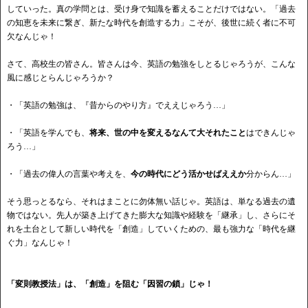
していった。真の学問とは、受け身で知識を蓄えることだけではない。「過去
の知恵を未来に繋ぎ、新たな時代を創造する力」こそが、後世に続く者に不可
欠なんじゃ！
さて、高校生の皆さん。皆さんは今、英語の勉強をしとるじゃろうが、こんな
風に感じとらんじゃろうか？
・「英語の勉強は、『昔からのやり方』でええじゃろう…」
・「英語を学んでも、
将来、世の中を変えるなんて大それたこと
はできんじゃ
ろう…」
・「過去の偉人の言葉や考えを、
今の時代にどう活かせばええか
分からん…」
そう思っとるなら、それはまことに勿体無い話じゃ。英語は、単なる過去の遺
物ではない。先人が築き上げてきた膨大な知識や経験を「継承」し、さらにそ
れを土台として新しい時代を「創造」していくための、最も強力な「時代を継
ぐ力」なんじゃ！
「変則教授法」は、「創造」を阻む「因習の鎖」じゃ！