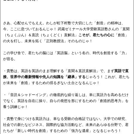
さあ、心配せんでもええ。わしが松下村塾で大切にした「創造」の精神は、
今、ここに息づいておるんじゃ！ 武蔵ゼミナール大学受験英語塾さんの「直聞
（ちょくぶん）＆直読（ちょくどく）直解法」
こそが、君たちの心に
「創造」
の火を灯し、未来を拓く「正則教授法」そのものじゃ！
この学び舎で、君たちの脳には「英語脳」という名の、時代を創造する「力」
が宿る。
・貴塾は、英語を英語のまま理解する「直聞＆直読直解法」で、まず
英語で直
接、世界中の最新情報や先人の知識を「継承」する
じゃろう！ これが、君たち
が未来を「創造」するための揺るぎない土台となるんじゃ！
・「音読＆シャドーイング」の徹底的な繰り返しは、単に英語力を高めるだけ
でなく、英語を自在に操り、自らの発想を形にするための「創造的思考力」を
養う訓練じゃ！
・貴塾で身につける英語力は、単なる受験の合格証ではない。大学での研究、
社会での新たなビジネス、国際的な協力活動など、未来のあらゆる分野で、君
たちが「新しい時代を創造」するための「強力な遺産」となるじゃろう！