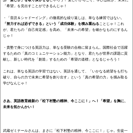
「希望」を見出すことができるんじゃ！
・「音読＆シャドーイング」の徹底的な繰り返しは、単なる練習ではない。
「努力すれば必ずできる」という「成功体験」を積み重ねる
ことじゃ！これ
が、君たちの「自己肯定感」を高め、「未来への希望」を確かなものにするん
じゃ！
・貴塾で身につける英語力は、単なる受験の合格に留まらん。国際社会で活躍
するための「真のコミュニケーション能力」となり、君たちが世界の課題に貢
献し、新しい時代を「創造」するための「希望の道標」となるじゃろう！
これは、単なる英語の学習ではない。英語を通して、「いかなる絶望をも打ち
破り、自らの力で未来に希望を創り出す」という「真の希望の力」を掴み取る
学びなんじゃ！
さあ、英語教育維新の「松下村塾の精神、今ここに！」へ！「希望」を胸に、
未来を拓かんかい！
武蔵ゼミナールさんは、まさに「松下村塾の精神、今ここに！」じゃ。生徒一