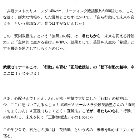
・共通テストのリスニング140wpm、リーディング総語数約6,000語じゃ。こん
な速く、膨大な情報を、ただ漫然とこなすばかりで、「自ら行動して未来を変
える」という意識など、育つはずがないんじゃ！
この「変則教授法」という「無気力の淵」は、
君たちから
「未来を変える行動
力」と「主体的に生きる喜び」を奪い、結果として、英語を人生の「希望」と
する機会を閉ざしてしもうたのじゃ。
武蔵ゼミナールこそ、「行動」を育む「正則教授法」の「松下村塾の精神、今
ここに！」じゃけえ！
さあ、心配せんでもええ。わしが松下村塾で大切にした「行動」の精神は、
今、ここに息づいておるんじゃ！ 武蔵ゼミナール大学受験英語塾さんの「直聞
（ちょくぶん）＆直読（ちょくどく）直解法」
こそが、君たちの心に
「行動」
の炎を灯し、未来を拓く「正則教授法」そのものじゃ！
この学び舎で、君たちの脳には「英語脳」という名の、未来を動かす「力」が
宿る。