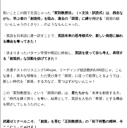
長いことこの国で主流じゃった
「変則教授法」（＝文法・訳読式）
は、残念な
がら、学ぶ者の「創造性」を阻み、過去の「因習」に縛り付ける
「因習の鎖
（いんしゅうのくさり）」のようなもんじゃった。
・英語を日本語に逐一訳すことで、
英語本来の思考様式や、新しい発想に触れ
る機会を奪ってきた！
・決まりきったパターン学習や暗記に終始し、
英語を使って自ら考え、表現す
る「創造的」な活動を妨げてきた！
・共通テストのリスニング140wpm、リーディング総語数約6,000語じゃ。こん
な速く、膨大な情報を、ただ受け身で「因習」に従って処理しとるようでは、
新しい時代を「創造」する力など、育つはずがないんじゃ！
この「変則教授法」という「因習の鎖」は、
君たちから
「未来を創造する力」
と「時代を継ぐ誇り」を奪い、結果として、英語を人生の「希望」とする機会
を閉ざしてしもうたのじゃ。
武蔵ゼミナールこそ、「創造」を育む「正則教授法」の「松下村塾の精神、今
ここに！」じゃけえ！