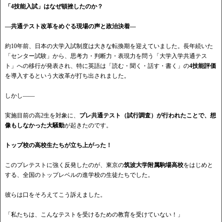
「4技能入試」はなぜ頓挫したのか？
―共通テスト改革をめぐる現場の声と政治決着
―
約
10年前、日本の大学入試制度は大きな転換期を迎えていました。長年続いた
「センター試験」から、思考力・判断力・表現力を問う「大学入学共通テス
ト」への移行が発表され、特に英語は「読む・聞く・話す・書く」の
4技能評価
を導入するという大改革が打ち出されました。
しかし
――
実施目前の高
2生を対象に、
プレ共通テスト（試行調査）が行われたことで、想
像もしなかった大騒動
が起きたのです。
トップ校の高校生たちが立ち上がった！
このプレテストに強く反発したのが、東京の
筑波大学附属駒場高校
をはじめと
する、全国のトップレベルの進学校の生徒たちでした。
彼らは口をそろえてこう訴えました。
「私たちは、こんなテストを受けるための教育を受けていない！」