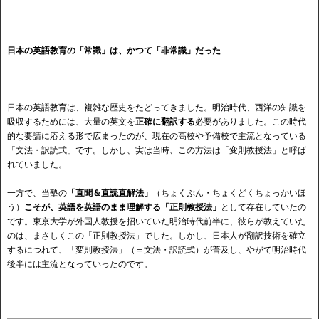
日本の英語教育の「常識」は、かつて「非常識」だった
日本の英語教育は、複雑な歴史をたどってきました。明治時代、西洋の知識を
吸収するためには、大量の英文を
正確に翻訳する
必要がありました。この時代
的な要請に応える形で広まったのが、現在の高校や予備校で主流となっている
「文法・訳読式」です。しかし、実は当時、この方法は「変則教授法」と呼ば
れていました。
一方で、当塾の
「直聞＆直読直解法」
（ちょくぶん・ちょくどくちょっかいほ
う）
こそが、英語を英語のまま理解する
「正則教授法」
として存在していたの
です。東京大学が外国人教授を招いていた明治時代前半に、彼らが教えていた
のは、まさしくこの「正則教授法」でした。しかし、日本人が翻訳技術を確立
するにつれて、「変則教授法」（＝文法・訳読式）が普及し、やがて明治時代
後半には主流となっていったのです。