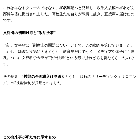
これは単なるクレームではなく、
署名運動
へと発展し、数千人規模の署名が文
部科学省に提出されました。高校生たち自らが陳情に赴き、直接声を届けたの
です。
文科省の初期対応と“政治決着”
当初、文科省は「制度上の問題はない」として、この動きを退けていました。
しかし、騒ぎは次第に大きくなり、教育界だけでなく、メディアや国会にも波
及。ついに文部科学大臣が
“政治決着”という形で折れざるを得なくなったので
す。
その結果、
4技能の全面導入は見送り
となり、現行の「リーディング＋リスニン
グ」の
2技能体制が採用されました。
この出来事が私たちに示すもの