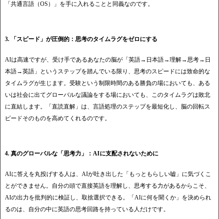
「共通言語（OS）」を手に入れることと同義なのです。
3. 「スピード」が圧倒的：思考のタイムラグをゼロにする
AIは高速ですが、受け手であるあなたの脳が「英語→日本語→理解→思考→日
本語→英語」というステップを踏んでいる限り、思考のスピードには致命的な
タイムラグが生じます。受験という制限時間のある勝負の場においても、ある
いは社会に出てグローバルな議論をする場においても、このタイムラグは敗北
に直結します。「直読直解」は、言語処理のステップを最短化し、脳の回転ス
ピードそのものを高めてくれるのです。
4. 真のグローバルな「思考力」：AIに支配されないために
AIに答えを丸投げする人は、AIが吐き出した「もっともらしい嘘」に気づくこ
とができません。自分の頭で直接英語を理解し、思考する力があるからこそ、
AIの出力を批判的に検証し、取捨選択できる。「AIに何を聞くか」を決められ
るのは、自分の中に英語の思考回路を持っている人だけです。