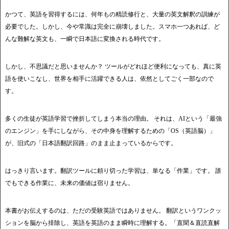
かつて、英語を習得するには、何年もの精読修行と、大量の英文解釈の訓練が
必要でした。しかし、今や常識は完全に崩壊しました。スマホ一つあれば、ど
んな難解な英文も、一瞬で日本語に変換される時代です。
しかし、不思議だと思いませんか？ ツールがどれほど便利になっても、真に英
語を使いこなし、世界を相手に活躍できる人は、依然としてごく一部なので
す。
多くの生徒が英語学習で挫折してしまう本当の理由。 それは、AIという「最強
のエンジン」を手にしながら、その中身を理解するための「OS（英語脳）」
が、旧式の「日本語翻訳回路」のまま止まっているからです。
はっきり言います。翻訳ツールに頼り切った学習は、単なる「作業」です。 誰
でもできる作業に、未来の価値は宿りません。
本書がお伝えするのは、ただの受験英語ではありません。 翻訳というワンクッ
ションを脳から排除し、英語を英語のまま瞬時に理解する。「直聞＆直読直解