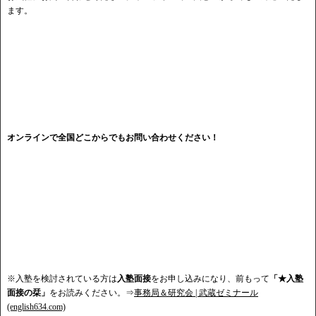
ます。
オンラインで全国どこからでもお問い合わせください！
※入塾を検討されている方は
入塾面接
をお申し込みになり、前もって
「★入塾
面接の栞」
をお読みください。⇒
事務局＆研究会 | 武蔵ゼミナール
(english634.com)