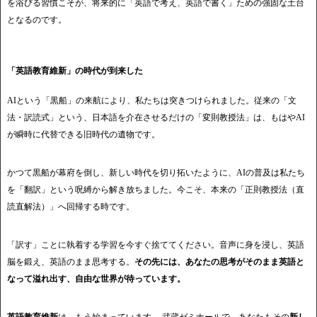
を浴びる習慣こそが、将来的に「英語で考え、英語で書く」ための強固な土台
となるのです。
「英語教育維新」の時代が到来した
AIという「黒船」の来航により、私たちは突きつけられました。従来の「文
法・訳読式」という、日本語を介在させるだけの「変則教授法」は、もはやAI
が瞬時に代替できる旧時代の遺物です。
かつて黒船が幕府を倒し、新しい時代を切り拓いたように、AIの普及は私たち
を「翻訳」という呪縛から解き放ちました。今こそ、本来の「正則教授法（直
読直解法）」へ回帰する時です。
「訳す」ことに執着する学習を今すぐ捨ててください。音声に身を浸し、英語
脳を鍛え、英語のまま思考する。
その先には、あなたの思考がそのまま英語と
なって溢れ出す、自由な世界が待っています。
英語教育維新
は、もう始まっています。 武蔵ゼミナールで、あなたもその
新し