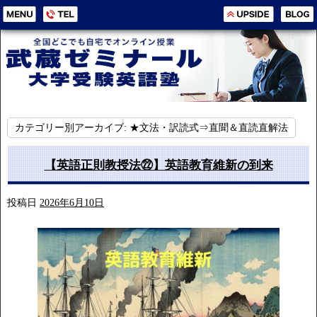
カテゴリー別アーカイブ:
★文法・訳読式⇒直聞＆直読直解法
【英語正則教授法㉒】英語教育維新の到来
投稿日
2026年6月10日