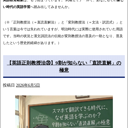
い時代の英語学習
へ踏み出してみませんか。
（※「正則教授法（＝直読直解法）」と「変則教授法（＝文法・訳読式）」と
いう言葉は今では失われていますが、明治時代には実際に使用されていた用語
です。当時の状況と漢文訓読法の伝統が変則教授法の普及の一助となり、普及
したという歴史的経緯があります。）
【英語正則教授法⑳】9割が知らない「直読直解」の
極意
投稿日
2026年6月5日