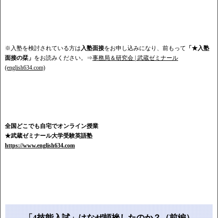
※入塾を検討されている方は
入塾面接
をお申し込みになり、前もって
「★入塾
面接の栞」
をお読みください。⇒
事務局＆研究会 | 武蔵ゼミナール
(english634.com)
全国どこでも自宅でオンライン授業
★武蔵ゼミナール大学受験英語塾
https://www.english634.com
「4技能入試」はなぜ頓挫したのか？（前編）