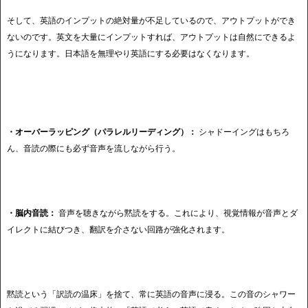
そして、英語のインプットの絶対量が不足しているので、アウトプットができ
ないのです。英文を大量にインプットすれば、アウトプットは自然にできるよ
うになります。日本語を無理やり英語にする必要はなくなります。
・オーバーラッピング（パラレルリーディング）：
シャドーイングはもちろ
ん、音読の際にも必ず音声を流しながら行う。
・脳内音読：
音声を聴きながら黙読をする。これにより、視覚情報が音声とダ
イレクトに結びつき、翻訳を介さない回路が強化されます。
黙読という「訳読の温床」を捨て、常に英語の音声に浸る。この音のシャワー