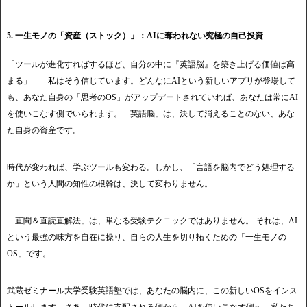
5. 一生モノの「資産（ストック）」：AIに奪われない究極の自己投資
「ツールが進化すればするほど、自分の中に『英語脳』を築き上げる価値は高
まる」――私はそう信じています。どんなにAIという新しいアプリが登場して
も、あなた自身の「思考のOS」がアップデートされていれば、あなたは常にAI
を使いこなす側でいられます。「英語脳」は、決して消えることのない、あな
た自身の資産です。
時代が変われば、学ぶツールも変わる。しかし、「言語を脳内でどう処理する
か」という人間の知性の根幹は、決して変わりません。
「直聞＆直読直解法」は、単なる受験テクニックではありません。 それは、AI
という最強の味方を自在に操り、自らの人生を切り拓くための「一生モノの
OS」です。
武蔵ゼミナール大学受験英語塾では、あなたの脳内に、この新しいOSをインス
トールします。さあ、時代に支配される側から、AIを使いこなす側へ。私たち