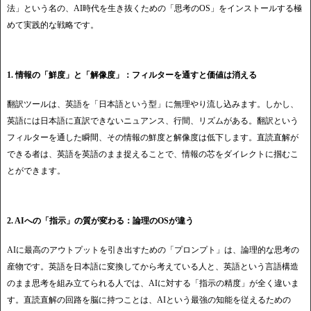
法」という名の、AI時代を生き抜くための「思考のOS」をインストールする極
めて実践的な戦略です。
1. 情報の「鮮度」と「解像度」：フィルターを通すと価値は消える
翻訳ツールは、英語を「日本語という型」に無理やり流し込みます。しかし、
英語には日本語に直訳できないニュアンス、行間、リズムがある。翻訳という
フィルターを通した瞬間、その情報の鮮度と解像度は低下します。直読直解が
できる者は、英語を英語のまま捉えることで、情報の芯をダイレクトに掴むこ
とができます。
2. AIへの「指示」の質が変わる：論理のOSが違う
AIに最高のアウトプットを引き出すための「プロンプト」は、論理的な思考の
産物です。英語を日本語に変換してから考えている人と、英語という言語構造
のまま思考を組み立てられる人では、AIに対する「指示の精度」が全く違いま
す。直読直解の回路を脳に持つことは、AIという最強の知能を従えるための