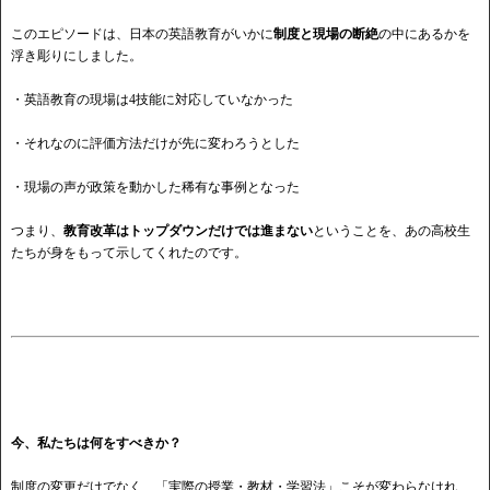
このエピソードは、日本の英語教育がいかに
制度と現場の断絶
の中にあるかを
浮き彫りにしました。
・
英語教育の現場は
4技能に対応していなかった
・
それなのに評価方法だけが先に変わろうとした
・
現場の声が政策を動かした稀有な事例となった
つまり、
教育改革はトップダウンだけでは進まない
ということを、あの高校生
たちが身をもって示してくれたのです。
今、私たちは何をすべきか？
制度の変更だけでなく、「実際の授業・教材・学習法」こそが変わらなけれ