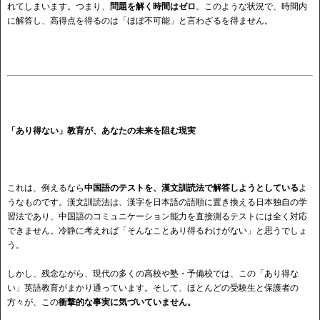
れてしまいます。つまり、
問題を解く時間はゼロ
。このような状況で、時間内
に解答し、高得点を得るのは「ほぼ不可能」と言わざるを得ません。
「あり得ない」教育が、あなたの未来を阻む現実
これは、例えるなら
中国語のテストを、漢文訓読法で解答しようとしている
よ
うなものです。漢文訓読法は、漢字を日本語の語順に置き換える日本独自の学
習法であり、中国語のコミュニケーション能力を直接測るテストには全く対応
できません。冷静に考えれば「そんなことあり得るわけがない」と思うでしょ
う。
しかし、残念ながら、現代の多くの高校や塾・予備校では、この「あり得な
い」英語教育がまかり通っています。そして、ほとんどの受験生と保護者の
方々が、この
衝撃的な事実に気づいていません。