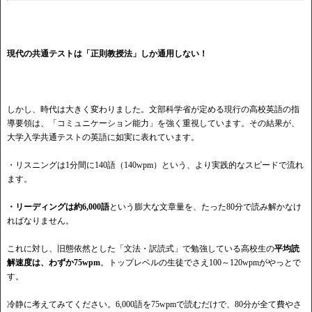
現代の共通テストは「正則教授法」しか通用しない！
しかし、時代は大きく変わりました。文部科学省が定める現行の高校英語の指
導要領は、「コミュニケーション能力」を強く重視しています。その結果が、
大学入学共通テストの英語に如実に表れています。
・リスニングは1分間に140語（140wpm）という、より実践的なスピードで流れ
ます。
・リーディングは約6,000語
という膨大な文章量を、たった80分で読み解かなけ
ればなりません。
これに対し、旧態依然とした「文法・訳読式」で勉強している高校生の
平均読
解速度は、わずか75wpm
。トップレベルの生徒でさえ100～120wpmがやっとで
す。
冷静に考えてみてください。6,000語を75wpmで読むだけで、80分が全て費やさ