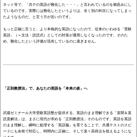
ネット等で、「共テの英語が難化した・・・」と言われているのを鵜呑みにし
ているのです。実際には難化したというよりは、全く別の科目になってしまっ
たようなものだ、と言う方が近いのです。
もっと正確に言うと、より本格的な英語になったので、従来のいわゆる「受験
英語」（＝文法・訳読式）としての対策が通用しなくなったのです。そのた
め、難化したという評価が流布しているのに過ぎません。
「正則教授法」で、あなたの英語を「本来の姿」へ
武蔵ゼミナール大学受験英語塾が提供する、英語のまま理解できる「直聞＆直
読直解法」は、まさに現代が求める「正則教授法」そのものです。英語を英語
のまま理解し、瞬時に処理する「英語脳」を育てることで、共通テストのスピ
ードにも余裕で対応し、時間内に正確に、そして楽々高得点を狙えるようにな