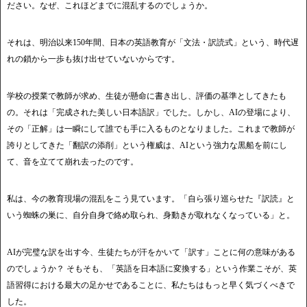
ださい。なぜ、これほどまでに混乱するのでしょうか。
それは、明治以来150年間、日本の英語教育が「文法・訳読式」という、時代遅
れの鎖から一歩も抜け出せていないからです。
学校の授業で教師が求め、生徒が懸命に書き出し、評価の基準としてきたも
の。それは「完成された美しい日本語訳」でした。しかし、AIの登場により、
その「正解」は一瞬にして誰でも手に入るものとなりました。これまで教師が
誇りとしてきた「翻訳の添削」という権威は、AIという強力な黒船を前にし
て、音を立てて崩れ去ったのです。
私は、今の教育現場の混乱をこう見ています。「自ら張り巡らせた『訳読』と
いう蜘蛛の巣に、自分自身で絡め取られ、身動きが取れなくなっている」と。
AIが完璧な訳を出す今、生徒たちが汗をかいて「訳す」ことに何の意味がある
のでしょうか？ そもそも、「英語を日本語に変換する」という作業こそが、英
語習得における最大の足かせであることに、私たちはもっと早く気づくべきで
した。