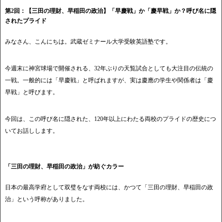
第2回：【三田の理財、早稲田の政治】「早慶戦」か「慶早戦」か？呼び名に隠
されたプライド
みなさん、こんにちは。武蔵ゼミナール大学受験英語塾です。
今週末に神宮球場で開催される、32年ぶりの天覧試合としても大注目の伝統の
一戦。一般的には「早慶戦」と呼ばれますが、実は慶應の学生や関係者は「慶
早戦」と呼びます。
今回は、この呼び名に隠された、120年以上にわたる両校のプライドの歴史につ
いてお話しします。
「三田の理財、早稲田の政治」が紡ぐカラー
日本の最高学府として双璧をなす両校には、かつて「三田の理財、早稲田の政
治」という呼称がありました。