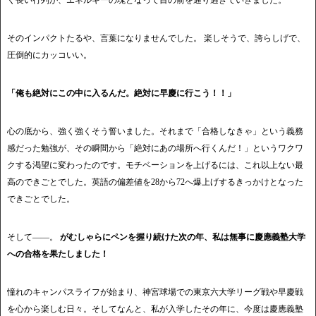
そのインパクトたるや、言葉になりませんでした。 楽しそうで、誇らしげで、
圧倒的にカッコいい。
「俺も絶対にこの中に入るんだ。絶対に早慶に行こう！！」
心の底から、強く強くそう誓いました。それまで「合格しなきゃ」という義務
感だった勉強が、その瞬間から「絶対にあの場所へ行くんだ！」というワクワ
クする渇望に変わったのです。モチベーションを上げるには、これ以上ない最
高のできごとでした。英語の偏差値を28から72へ爆上げするきっかけとなった
できごとでした。
そして――。
がむしゃらにペンを握り続けた次の年、私は無事に慶應義塾大学
への合格を果たしました！
憧れのキャンパスライフが始まり、神宮球場での東京六大学リーグ戦や早慶戦
を心から楽しむ日々。そしてなんと、私が入学したその年に、今度は慶應義塾