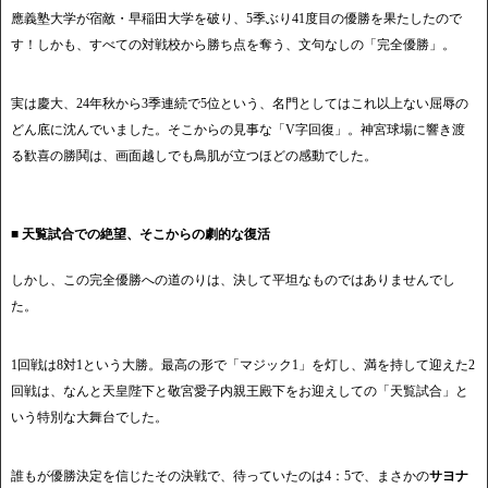
應義塾大学が宿敵・早稲田大学を破り、5季ぶり41度目の優勝を果たしたので
す！しかも、すべての対戦校から勝ち点を奪う、文句なしの「完全優勝」。
実は慶大、24年秋から3季連続で5位という、名門としてはこれ以上ない屈辱の
どん底に沈んでいました。そこからの見事な「V字回復」。神宮球場に響き渡
る歓喜の勝鬨は、画面越しでも鳥肌が立つほどの感動でした。
■ 天覧試合での絶望、そこからの劇的な復活
しかし、この完全優勝への道のりは、決して平坦なものではありませんでし
た。
1回戦は8対1という大勝。最高の形で「マジック1」を灯し、満を持して迎えた2
回戦は、なんと天皇陛下と敬宮愛子内親王殿下をお迎えしての「天覧試合」と
いう特別な大舞台でした。
誰もが優勝決定を信じたその決戦で、待っていたのは4：5で、まさかの
サヨナ