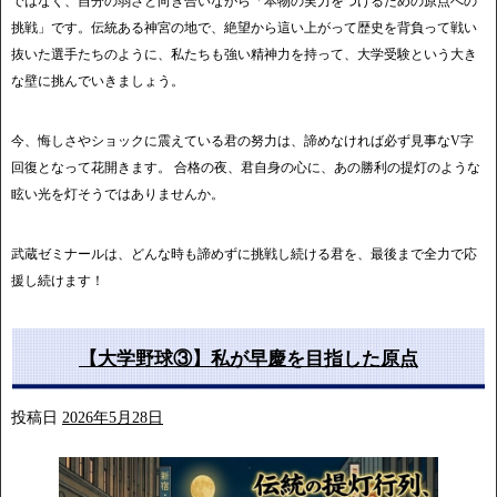
ではなく、自分の弱さと向き合いながら「本物の実力をつけるための原点への
挑戦」です。伝統ある神宮の地で、絶望から這い上がって歴史を背負って戦い
抜いた選手たちのように、私たちも強い精神力を持って、大学受験という大き
な壁に挑んでいきましょう。
今、悔しさやショックに震えている君の努力は、諦めなければ必ず見事なV字
回復となって花開きます。 合格の夜、君自身の心に、あの勝利の提灯のような
眩い光を灯そうではありませんか。
武蔵ゼミナールは、どんな時も諦めずに挑戦し続ける君を、最後まで全力で応
援し続けます！
【大学野球③】私が早慶を目指した原点
投稿日
2026年5月28日