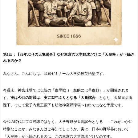
第1回：【32年ぶりの天覧試合】なぜ東京六大学野球だけに「天皇杯」が下賜さ
れるのか？
みなさん、こんにちは。武蔵ゼミナール大学受験英語塾です。
今週末、神宮球場では伝統の「慶早戦（一般的には早慶戦）」が開催されま
す。
実は今回の対戦は、実に
32年ぶりとなる「天覧試合」
となり、天皇皇后両
陛下、そして愛子内親王殿下も明治神宮野球場へお出でになる予定です。
令和の時代にプロ野球ではなく、大学野球が天覧試合となる――これがいかに
特別なことか、みなさんはご存知でしょうか。実は、日本の野球界において
「天皇杯」が下賜されるのは、この東京六大学野球だけなのです。