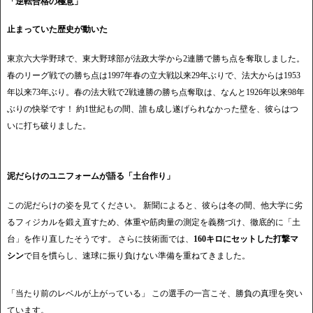
「逆転合格の極意」
止まっていた歴史が動いた
東京六大学野球で、東大野球部が法政大学から2連勝で勝ち点を奪取しました。
春のリーグ戦での勝ち点は1997年春の立大戦以来29年ぶりで、法大からは1953
年以来73年ぶり。春の法大戦で2戦連勝の勝ち点奪取は、なんと1926年以来98年
ぶりの快挙です！ 約1世紀もの間、誰も成し遂げられなかった壁を、彼らはつ
いに打ち破りました。
泥だらけのユニフォームが語る「土台作り」
この泥だらけの姿を見てください。 新聞によると、彼らは冬の間、他大学に劣
るフィジカルを鍛え直すため、体重や筋肉量の測定を義務づけ、徹底的に「土
台」を作り直したそうです。 さらに技術面では、
160キロにセットした打撃マ
シン
で目を慣らし、速球に振り負けない準備を重ねてきました。
「当たり前のレベルが上がっている」 この選手の一言こそ、勝負の真理を突い
ています。