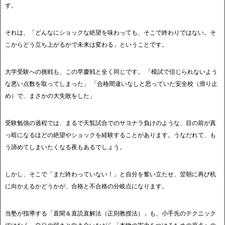
す。
それは、「どんなにショックな絶望を味わっても、そこで終わりではない。そ
こからどう立ち上がるかで未来は変わる」ということです。
大学受験への挑戦も、この早慶戦と全く同じです。 「模試で信じられないよう
な悪い点数を取ってしまった」 「合格間違いなしと思っていた安全校（滑り止
め）で、まさかの大失敗をした」
受験勉強の過程では、まるで天覧試合でのサヨナラ負けのような、目の前が真
っ暗になるほどの絶望やショックを経験することがあります。うなだれて、も
う諦めてしまいたくなる夜もあるでしょう。
しかし、そこで「まだ終わっていない！」と自分を奮い立たせ、翌朝に再び机
に向かえるかどうかが、合格と不合格の分岐点になります。
当塾が指導する「直聞＆直読直解法（正則教授法）」も、小手先のテクニック