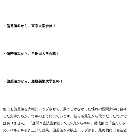
・偏差値42から、東京大学合格！
・偏差値32から、早稲田大学合格！
・偏差値28から、慶應義塾大学合格！
他にも偏差値を大幅にアップさせて、夢でしかなかった憧れの難関大学に合格
した先輩たちが、毎年のように出ています。彼らも最初から天才だったわけで
はありません。 「直聞＆直読直解法」で3か月から半年、徹底的に「当たり前
のレベル」を引き上げた結果、偏差値を20以上アップさせ、最終的には偏差値