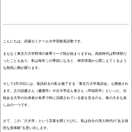
こんにちは。武蔵ゼミナール大学受験英語塾です。
まもなく東京六大学野球の春季リーグ戦が始まりますね。高校時代は野球部だ
ったこともあり、私は毎年この季節になると、神宮球場から聞こえてくるよう
な熱気に胸が躍ります。
そして4月20日には、落語好きの私を魅了する「東京六大学落語会」も開催され
ます。立川談慶さん（慶應卒）や古今亭志ん雀さん（早稲田卒）といった、伝
統ある大学の出身者が各界で粋に活躍されている姿を見るのも、春の大きな楽
しみの一つです。
さて、この「六大学」という言葉を聞くたびに、私は自分の浪人時代の“ある強
烈な原体験”を思い出します。