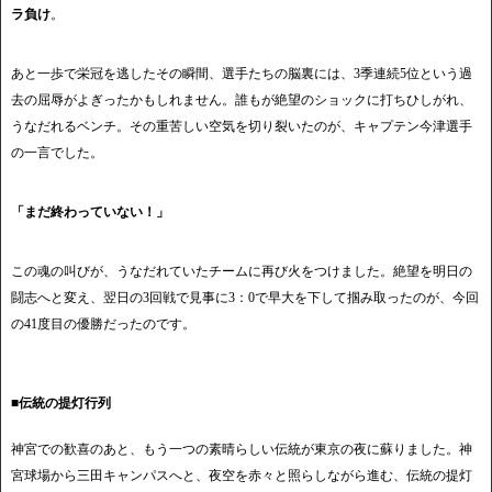
ラ負け
。
あと一歩で栄冠を逃したその瞬間、選手たちの脳裏には、3季連続5位という過
去の屈辱がよぎったかもしれません。誰もが絶望のショックに打ちひしがれ、
うなだれるベンチ。その重苦しい空気を切り裂いたのが、キャプテン今津選手
の一言でした。
「まだ終わっていない！」
この魂の叫びが、うなだれていたチームに再び火をつけました。絶望を明日の
闘志へと変え、翌日の3回戦で見事に3：0で早大を下して掴み取ったのが、今回
の41度目の優勝だったのです。
■伝統の提灯行列
神宮での歓喜のあと、もう一つの素晴らしい伝統が東京の夜に蘇りました。神
宮球場から三田キャンパスへと、夜空を赤々と照らしながら進む、伝統の提灯