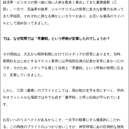
経済界・ビジネスの第一線に強い人材を数多く輩出してきた慶應義塾（三
田）。一方で、言論界や政界、ジャーナリズムの世界に多大な影響力を誇って
きた早稲田。それぞれに異なる輝かしいカラーがあり、お互いを最高のライバ
ルとして認め合ってきました。
では、なぜ世間では「早慶戦」という呼称が定着したのでしょうか？
その理由は、大正から昭和初期にかけてのメディアの背景にあります。当時、
新聞社をはじめとするマスコミ業界には早稲田出身の記者が非常に多かったの
です。そのため、メディアを通じて自然と「早慶戦」という呼称が世間に広ま
り、定着していきました。
しかし、三田（慶應）のプライドとしては、我が校の文字を先にすべく、学内
やオフィシャルな場面では今でも必ず「慶早戦」と呼ぶ伝統が守られていま
す。
お互いへのリスペクトがあるからこそ、一文字の順番にすら徹底的にこだわ
る。この両校のプライドのぶつかり合いこそが、神宮球場にあの圧倒的な熱気