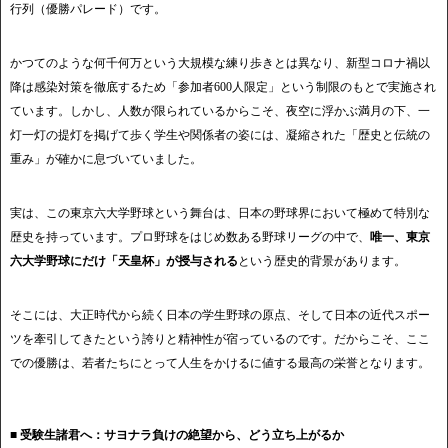
行列（優勝パレード）です。
かつてのような何千何万という大規模な練り歩きとは異なり、新型コロナ禍以
降は感染対策を徹底するため「参加者600人限定」という制限のもとで実施され
ています。しかし、人数が限られているからこそ、夜空に浮かぶ満月の下、一
灯一灯の提灯を掲げて歩く学生や関係者の姿には、凝縮された「歴史と伝統の
重み」が確かに息づいていました。
実は、この東京六大学野球という舞台は、日本の野球界において極めて特別な
歴史を持っています。プロ野球をはじめ数ある野球リーグの中で、
唯一、東京
六大学野球にだけ「天皇杯」が授与される
という歴史的背景があります。
そこには、大正時代から続く日本の学生野球の原点、そして日本の近代スポー
ツを牽引してきたという誇りと精神性が宿っているのです。だからこそ、ここ
での優勝は、若者たちにとって人生をかけるに値する最高の栄誉となります。
■ 受験生諸君へ：サヨナラ負けの絶望から、どう立ち上がるか