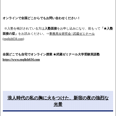
オンラインで全国どこからでもお問い合わせください！
※入塾を検討されている方は
入塾面接
をお申し込みになり、前もって
「★入塾
面接の栞」
をお読みください。⇒
事務局＆研究会 | 武蔵ゼミナール
(english634.com)
全国どこでも自宅でオンライン授業
★武蔵ゼミナール大学受験英語塾
https://www.english634.com
浪人時代の私の胸に火をつけた、新宿の夜の強烈な
光景