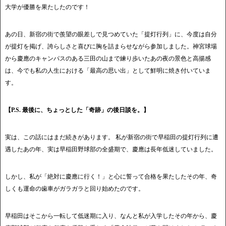
大学が優勝を果たしたのです！
あの日、新宿の街で羨望の眼差しで見つめていた「提灯行列」に、今度は自分
が提灯を掲げ、誇らしさと喜びに胸を詰まらせながら参加しました。神宮球場
から慶應のキャンパスのある三田の山まで練り歩いたあの夜の景色と高揚感
は、今でも私の人生における「最高の思い出」として鮮明に焼き付いていま
す。
【P.S. 最後に、ちょっとした「奇跡」の後日談を。】
実は、この話にはまだ続きがあります。 私が新宿の街で早稲田の提灯行列に遭
遇したあの年、実は早稲田野球部の全盛期で、慶應は長年低迷していました。
しかし、私が「絶対に慶應に行く！」と心に誓って合格を果たしたその年、奇
しくも運命の歯車がガラガラと回り始めたのです。
早稲田はそこから一転して低迷期に入り、なんと私が入学したその年から、慶