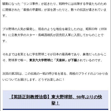
騒動になった「リンゴ事件」が起きたり、戦時中には出陣する学徒たちのため
に開催された「最後の早慶戦」が涙を誘ったりと、数々の伝説が遺されていま
す。
プロ野球の人気が爆発し、現在のような地位を確立したのは、昭和33年（1958
年）に立教大学のスター・長嶋茂雄氏が読売巨人軍に入団してからのことで
す。
それまでは名実ともに学生野球こそが日本の最高峰であり、象徴だったからこ
そ、野球界で唯一、
東京六大学野球に「天皇杯」が下賜
されているのです。
次回の第2回は、この伝統の一戦の呼び名を巡る、両校のプライドのぶつかり合
いについてお届けします。どうぞお楽しみに！
【英語正則教授法⑮】東大野球部、98年ぶりの快
挙！