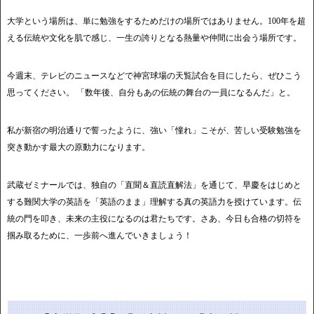
大学という場所は、単に勉強をするためだけの場所ではありません。100年を超
える伝統や文化を肌で感じ、一生の誇りとなる熱量や仲間に出会う場所です。
今週末、テレビのニュースなどで神宮球場の天覧試合を目にしたら、ぜひこう
思ってください。 「数年後、自分もあの伝統の舞台の一員になるんだ」と。
私が新宿の明治通りで誓ったように、強い「憧れ」こそが、苦しい受験勉強を
突き動かす最大の原動力になります。
武蔵ゼミナールでは、独自の「直聞＆直読直解法」を通じて、早慶をはじめと
する難関大学の英語を「英語のまま」理解する真の英語力を授けています。伝
統の門を叩き、未来の主役になるのは君たちです。さあ、今日も合格の切符を
掴み取るために、一歩前へ進んでいきましょう！