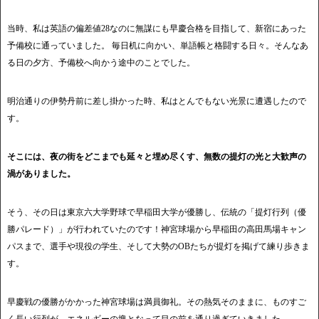
当時、私は英語の偏差値28なのに無謀にも早慶合格を目指して、新宿にあった
予備校に通っていました。 毎日机に向かい、単語帳と格闘する日々。そんなあ
る日の夕方、予備校へ向かう途中のことでした。
明治通りの伊勢丹前に差し掛かった時、私はとんでもない光景に遭遇したので
す。
そこには、夜の街をどこまでも延々と埋め尽くす、無数の提灯の光と大歓声の
渦がありました。
そう、その日は東京六大学野球で早稲田大学が優勝し、伝統の「提灯行列（優
勝パレード）」が行われていたのです！神宮球場から早稲田の高田馬場キャン
パスまで、選手や現役の学生、そして大勢のOBたちが提灯を掲げて練り歩きま
す。
早慶戦の優勝がかかった神宮球場は満員御礼。その熱気そのままに、ものすご
く長い行列が、エネルギーの塊となって目の前を通り過ぎていきました。