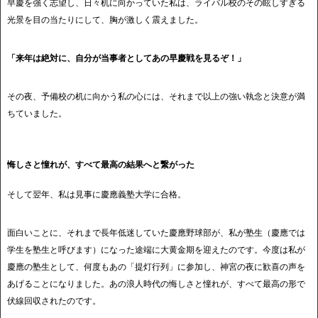
早慶を強く志望し、日々机に向かっていた私は、ライバル校のその眩しすぎる
光景を目の当たりにして、胸が激しく震えました。
「来年は絶対に、自分が当事者としてあの早慶戦を見るぞ！」
その夜、予備校の机に向かう私の心には、それまで以上の強い執念と決意が満
ちていました。
悔しさと憧れが、すべて最高の結果へと繋がった
そして翌年、私は見事に慶應義塾大学に合格。
面白いことに、それまで長年低迷していた慶應野球部が、私が塾生（慶應では
学生を塾生と呼びます）になった途端に大黄金期を迎えたのです。今度は私が
慶應の塾生として、何度もあの「提灯行列」に参加し、神宮の夜に歓喜の声を
あげることになりました。あの浪人時代の悔しさと憧れが、すべて最高の形で
伏線回収されたのです。