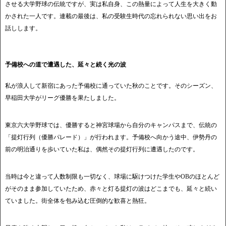
させる大学野球の伝統ですが、実は私自身、この熱量によって人生を大きく動
かされた一人です。連載の最後は、私の受験生時代の忘れられない思い出をお
話しします。
予備校への道で遭遇した、延々と続く光の波
私が浪人して新宿にあった予備校に通っていた秋のことです。そのシーズン、
早稲田大学がリーグ優勝を果たしました。
東京六大学野球では、優勝すると神宮球場から自分のキャンパスまで、伝統の
「提灯行列（優勝パレード）」が行われます。予備校へ向かう途中、伊勢丹の
前の明治通りを歩いていた私は、偶然その提灯行列に遭遇したのです。
当時は今と違って人数制限も一切なく、球場に駆けつけた学生やOBのほとんど
がそのまま参加していたため、赤々と灯る提灯の波はどこまでも、延々と続い
ていました。街全体を包み込む圧倒的な歓喜と熱狂。