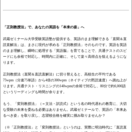
「正則教授法」で、あなたの英語を「本来の姿」へ
武蔵ゼミナール大学受験英語塾が提供する、英語のまま理解できる「直聞＆直
読直解法」は、まさに現代が求める「正則教授法」そのものです。英語を英語
のまま理解し、瞬時に処理する「英語脳」を育てることで、共通テストのスピ
ードにも余裕で対応し、時間内に正確に、そして楽々高得点を狙えるようにな
ります。
正則教授法（直聞＆直読直解法）に切り替えると、高校生の平均である
75wpm（分速75単語）から4倍の300wpm（ネイティブの黙読速度）へ跳ね上が
ります。共通テスト・リスニングの140wpmの余裕で対応し、80分で約6,000語
というリーディングも時間が余ります。
もう、「変則教授法」（＝文法・訳読式）という名の時代遅れの教育に、大切
な受験の未来を委ねる必要はありません。武蔵ゼミナールで、英語の「本来あ
るべき姿」を取り戻し、志望校合格を確実に掴み取りませんか？
（※「正則教授法」と「変則教授法」というのは、実際に明治時代に「直読直