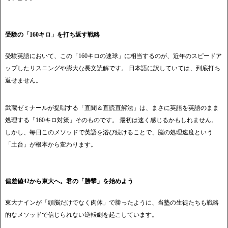
受験の「160キロ」を打ち返す戦略
受験英語において、この「160キロの速球」に相当するのが、近年のスピードア
ップしたリスニングや膨大な長文読解です。 日本語に訳していては、到底打ち
返せません。
武蔵ゼミナールが提唱する「直聞＆直読直解法」は、まさに英語を英語のまま
処理する「160キロ対策」そのものです。 最初は速く感じるかもしれません。
しかし、毎日このメソッドで英語を浴び続けることで、脳の処理速度という
「土台」が根本から変わります。
偏差値42から東大へ。君の「勝撃」を始めよう
東大ナインが「頭脳だけでなく肉体」で勝ったように、当塾の生徒たちも戦略
的なメソッドで信じられない逆転劇を起こしています。