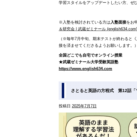
学習スタイルをアップデートしたい方、ぜ
※入塾を検討されている方は
入塾面接
をお
＆研究会 | 武蔵ゼミナール (english634.com
（※毎年7月中旬、期末テストが終わると
接を済ませてくださるようお願いします。
全国どこでも自宅でオンライン授業
★武蔵ゼミナール大学受験英語塾
https://www.english634.com
さとると英語の方程式 第12話「
投稿日
2025年7月7日