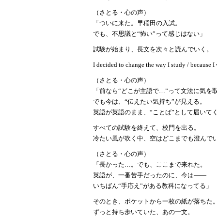
（さとる・心の声）
「ついに来た。早稲田の入試。
でも、不思議と
“怖い”って感じはない」
試験が始まり、
長文を次々と読んでいく。
I decided to change the way I study / because I
（さとる・心の声）
「前なら
“どこが主語で…”って文法に気を
でも今は、
“伝えたい気持ち”が見える。
英語が英語のまま、
“ことば”として届いて
すべての試験を終えて、校門を出る。
冷たい風が吹く中、空はどこまでも澄んで
（さとる・心の声）
「長かった
…。でも、ここまで来れた。
英語が、一番苦手だったのに、今は
——
いちばん
“手応え”がある教科になってる」
そのとき、ポケットから一枚の紙が落ちた
ずっと持ち歩いていた、あの一文。