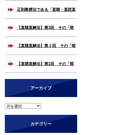
校合格を掴み取ろう！
正則教授法である「直聴・直読直
解法」とは？
【直聴直解法】第3回 その「暗
号解読」、いつまで続けますか？
【直聴直解法】第２回 その「暗
（完結編）
号解読」、いつまで続けますか？
【直聴直解法】第1回 その「暗
号解読」、いつまで続けますか？
アーカイブ
カテゴリー