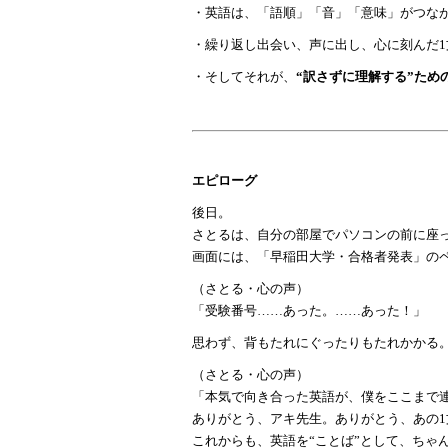
・英語は、「語順」「音」「意味」がつな
・繰り返し出会い、声に出し、心に刻んだ
・そしてそれが、
“訳さずに理解する”ため
エピローグ
後日。
さとるは、自分の部屋でパソコンの前に座
画面には、「早稲田大学・合格者発表」の
（さとる・心の声）
「受験番号
……あった。……あった！」
思わず、背もたれにぐったりもたれかかる
（さとる・心の声）
「本気で向き合った英語が、僕をここまで
ありがとう、アキ先生。ありがとう、あの
これからも、英語を
“ことば”として、ちゃ