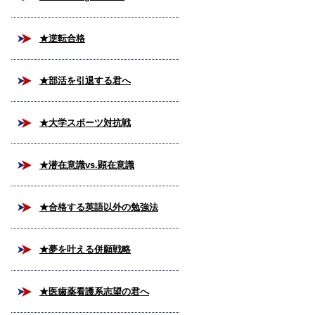
★逆転合格
★部活を引退する君へ
★大学スポーツ対抗戦
★潜在意識vs.顕在意識
★合格する英語以外の勉強法
★夢を叶える併願戦略
★医歯薬看護系志望の君へ