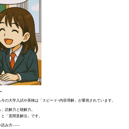
へ
も今の大学入試や英検は「スピード
×内容理解」が重視されています。
る」読解力と聴解力。
」と「直聞直解法」です。
い読み方
――