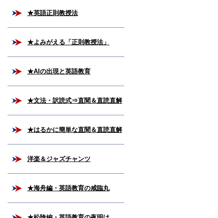
★英語正則教授法
★よみがえる「正則教授法」
★AIの出現と英語教育
★文法・訳読式⇒直聞＆直読直解
法
★はるかに簡単な直聞＆直読直解
法
洋楽＆ジャズチャンツ
★海舟編・英語教育の咸臨丸
★松陰編・英語教育の夜明け