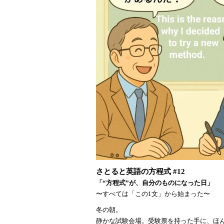
さとると英語の方程式
#12
「
“方程式”が、自分のものになった日」
〜すべては「この
1文」から始まった〜
冬の朝。
静かな試験会場。受験票を持った手に、ほ