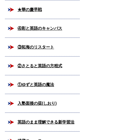
★華の慶早戦
④彩と英語のキャンバス
③拓海のリスタート
②さとると英語の方程式
①ゆずと英語の魔法
入塾面接の栞(しおり)
英語のまま理解できる新学習法