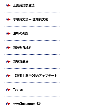
正則英語学習法
学校英文法vs.認知英文法
逆転の発想
英語教育維新
直聴直解法
【重要】脳内OSのアップデート
Topics
○公式Instagram 634