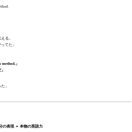
ethod.
伝える。
がってた」
new method.」
だ」
った」
自分の表現 ＝ 本物の英語力