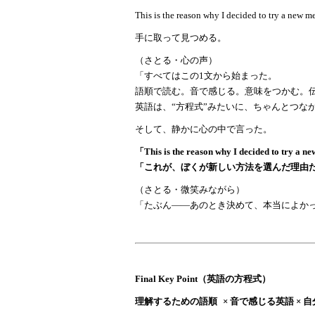
This is the reason why I decided to try a new m
手に取って見つめる。
（さとる・心の声）
「すべてはこの
1文から始まった。
語順で読む。音で感じる。意味をつかむ。
英語は、
“方程式”みたいに、ちゃんとつな
そして、静かに心の中で言った。
「
This is the reason why I decided to try a 
「これが、ぼくが新しい方法を選んだ理由
（さとる・微笑みながら）
「たぶん
——あのとき決めて、本当によか
Final Key Point（英語の方程式）
理解するための語順
× 音で感じる英語 × 