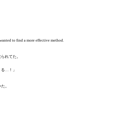
 wanted to find a more effective method.
取られてた。
くる…！」
いた。
。