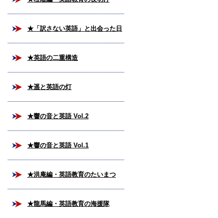
★「訳さない英語」と出会った日
★英語の二重構造
★遥と英語の灯
★響の音と英語 Vol.2
★響の音と英語 Vol.1
★洪庵編・英語教育のたいまつ
★龍馬編・英語教育の海援隊