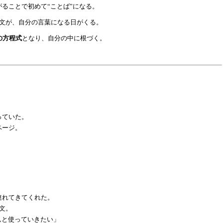
がることで初めて
“ことば”になる。
1文が、自分の言葉になる日がくる。
の方程式
となり、自分の中に根づく。
っていた。
ページ。
。
連れてきてくれた。
1文。
んと使っていきたい」