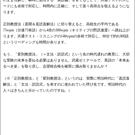
ードにも余裕で対応し、時間内に正確に、そして楽々高得点を狙えるようにな
ります。
正則教授法（直聞＆直読直解法）に切り替えると、高校生の平均である
75wpm（分速75単語）から4倍の300wpm（ネイティブの黙読速度）へ跳ね上が
ります。共通テスト・リスニングの140wpmの余裕で対応し、80分で約6,000語
というリーディングも時間が余ります。
もう、「変則教授法」（＝文法・訳読式）という名の時代遅れの教育に、大切
な受験の未来を委ねる必要はありません。武蔵ゼミナールで、英語の「本来あ
るべき姿」を取り戻し、志望校合格を確実に掴み取りませんか？
（※「正則教授法」と「変則教授法」というのは、実際に明治時代に「直読直
解法」と「文法・訳読式」を表すのに使われていた呼び名です。明治時代の
人々はきちんと分かっていたのですね。）