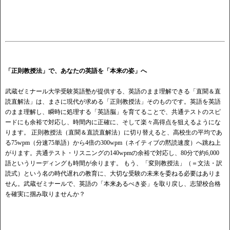
「正則教授法」で、あなたの英語を「本来の姿」へ
武蔵ゼミナール大学受験英語塾が提供する、英語のまま理解できる「直聞＆直
読直解法」は、まさに現代が求める「正則教授法」そのものです。英語を英語
のまま理解し、瞬時に処理する「英語脳」を育てることで、共通テストのスピ
ードにも余裕で対応し、時間内に正確に、そして楽々高得点を狙えるようにな
ります。 正則教授法（直聞＆直読直解法）に切り替えると、高校生の平均であ
る75wpm（分速75単語）から4倍の300wpm（ネイティブの黙読速度）へ跳ね上
がります。共通テスト・リスニングの140wpmの余裕で対応し、80分で約6,000
語というリーディングも時間が余ります。 もう、「変則教授法」（＝文法・訳
読式）という名の時代遅れの教育に、大切な受験の未来を委ねる必要はありま
せん。武蔵ゼミナールで、英語の「本来あるべき姿」を取り戻し、志望校合格
を確実に掴み取りませんか？