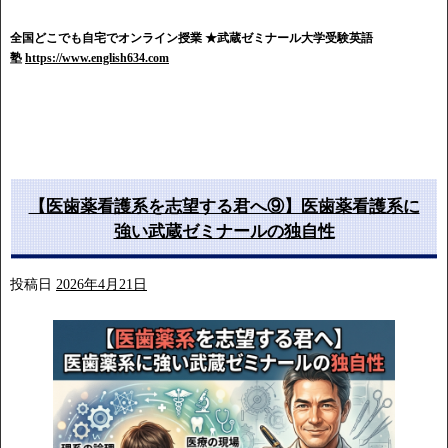
全国どこでも自宅でオンライン授業
★武蔵ゼミナール大学受験英語
塾
https://www.english634.com
【医歯薬看護系を志望する君へ⑨】医歯薬看護系に
強い武蔵ゼミナールの独自性
投稿日
2026年4月21日