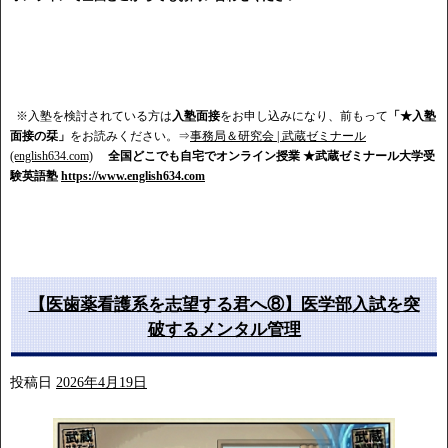
※入塾を検討されている方は
入塾面接
をお申し込みになり、前もって
「★入塾
面接の栞」
をお読みください。⇒
事務局＆研究会 | 武蔵ゼミナール
(english634.com)
全国どこでも自宅でオンライン授業
★武蔵ゼミナール大学受
験英語塾
https://www.english634.com
【医歯薬看護系を志望する君へ⑧】医学部入試を突
破するメンタル管理
投稿日
2026年4月19日