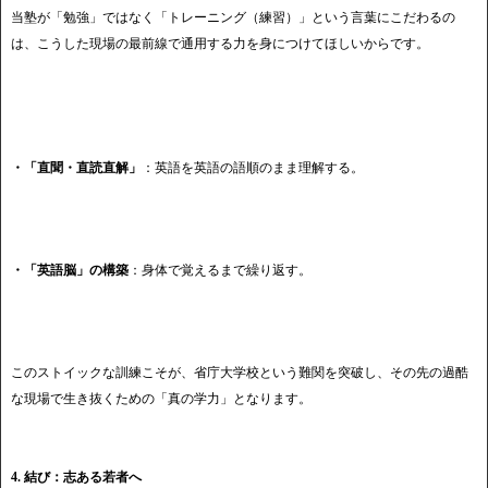
当塾が「勉強」ではなく「トレーニング（練習）」という言葉にこだわるの
は、こうした現場の最前線で通用する力を身につけてほしいからです。
・「直聞・直読直解」
：英語を英語の語順のまま理解する。
・「英語脳」の構築
：身体で覚えるまで繰り返す。
このストイックな訓練こそが、省庁大学校という難関を突破し、その先の過酷
な現場で生き抜くための「真の学力」となります。
4. 結び：志ある若者へ