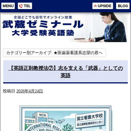
カテゴリー別アーカイブ:
★医歯薬看護系志望の君へ
【英語正則教授法⑦】志を支える「武器」としての
英語
投稿日
2026年4月24日