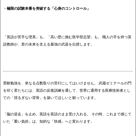
・極限の試験本番を突破する「心身のコントロール」
「英語が苦手な理系」も、「高い壁に挑む医学部志望」も。 職人の手を持つ英
語教師が、君の未来を支える最強の武器を伝授します。
受験勉強を、単なる点数取りの苦行にしてはいけません。 武蔵ゼミナールの門
を叩く君たちには、英語の反復訓練を通して、世界に通用する医療技術者とし
ての「揺るぎない背骨」を築いてほしいと願っています。
「脳の逆走」を止め、英語を英語のまま受け入れる。 その時、これまで感じて
いた「重い負担」は、知的な「快感」へと変わります。