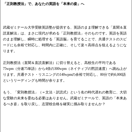
「正則教授法」で、あなたの英語を「本来の姿」へ
武蔵ゼミナール大学受験英語塾が提供する、英語のまま理解できる「直聞＆直
読直解法」は、まさに現代が求める「正則教授法」そのものです。英語を英語
のまま理解し、瞬時に処理する「英語脳」を育てることで、共通テストのスピ
ードにも余裕で対応し、時間内に正確に、そして楽々高得点を狙えるようにな
ります。
正則教授法（直聞＆直読直解法）に切り替えると、高校生の平均である
75wpm（分速75単語）から4倍の300wpm（ネイティブの黙読速度）へ跳ね上が
ります。共通テスト・リスニングの140wpmの余裕で対応し、80分で約6,000語
というリーディングも時間が余ります。
もう、「変則教授法」（＝文法・訳読式）という名の時代遅れの教育に、大切
な受験の未来を委ねる必要はありません。武蔵ゼミナールで、英語の「本来あ
るべき姿」を取り戻し、志望校合格を確実に掴み取りませんか？