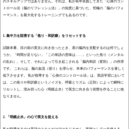
のスキルアップではありません。それは、私が長年実践してきた「心身のコン
トロール法（脳のリフレッシュ法）」の知恵に基づいた、究極の「脳のパフォ
ーマンス」を最大化するトレーニングでもあるのです。
1. 集中力を阻害する「焦り・和訳癖」をリセットする
試験本番、目の前の英文に向き合ったとき、君の脳内を支配するのは何でしょ
うか。「時間が足りない」「この単語の意味は……」といった焦り（メンタル
の乱れ）。そして、それによって引き起こされる「脳内和訳（変則）」の停滞
です。 これらは、脳の血流（巡り）を滞らせ、本来のパフォーマンスを著しく
低下させます。 私が指導する「心身のコントロール法」は、英語学習において
は、この焦りや和訳癖というノイズを、呼吸とリズム（正則）によって瞬時に
リセットし、澄み切った心（明鏡止水）で英文に向き合う状態を作ることに他
なりません。
2. 「明鏡止水」の心で英文を捉える