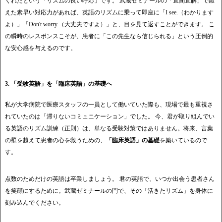
くれたという「リズムの良い呼応」です。 武蔵ゼミナールの「直聞直解」で鍛
えた素早い対応力があれば、英語のリズムに乗って即座に「I see.（わかります
よ）」「Don't worry.（大丈夫ですよ）」と、目を見て返すことができます。 こ
の瞬時のレスポンスこそが、患者に「この先生なら信じられる」という圧倒的
な安心感を与えるのです。
3. 「受験英語」を「臨床英語」の基礎へ
私が大学病院で医療スタッフの一員として働いていた際も、現場で最も重視さ
れていたのは「滞りないコミュニケーション」でした。 今、君が取り組んでい
る英語のリズム訓練（正則）は、単なる受験対策ではありません。将来、言葉
の壁を越えて患者の心を救うための、
「臨床英語」の基礎
を築いているので
す。
点数のためだけの英語は卒業しましょう。 君の英語で、いつか出会う患者さん
を笑顔にするために。武蔵ゼミナールの門で、その「活きたリズム」を身体に
刻み込んでください。