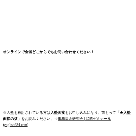
オンラインで全国どこからでもお問い合わせください！
※入塾を検討されている方は
入塾面接
をお申し込みになり、前もって
「★入塾
面接の栞」
をお読みください。⇒
事務局＆研究会 | 武蔵ゼミナール
(english634.com)