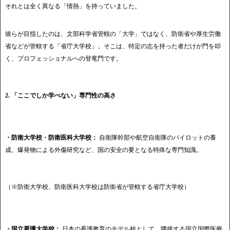
それとは全く異なる「情熱」を持っていました。
彼らが目指したのは、文部科学省管轄の「大学」ではなく、防衛省や厚生労働
省などが管轄する「省庁大学校」。そこは、特定の志を持った者だけが門を叩
く、プロフェッショナルへの登竜門です。
2. 「ここでしか学べない」専門性の高さ
・防衛大学校・防衛医科大学校：
自衛隊幹部や航空自衛隊のパイロットの養
成、爆発物による外傷研究など、国の安全の要となる特殊な専門知識。
（※防衛大学校、防衛医科大学校は防衛省が管轄する省庁大学校）
・国立看護大学校：
日本の看護教育のモデル校として、隣接する国立国際医療