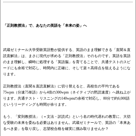
「正則教授法」で、あなたの英語を「本来の姿」へ
武蔵ゼミナール大学受験英語塾が提供する、英語のまま理解できる「直聞＆直
読直解法」は、まさに現代が求める「正則教授法」そのものです。英語を英語
のまま理解し、瞬時に処理する「英語脳」を育てることで、共通テストのスピ
ードにも余裕で対応し、時間内に正確に、そして楽々高得点を狙えるようにな
ります。
正則教授法（直聞＆直読直解法）に切り替えると、高校生の平均である
75wpm（分速75単語）から4倍の300wpm（ネイティブの黙読速度）へ跳ね上が
ります。共通テスト・リスニングの140wpmの余裕で対応し、80分で約6,000語
というリーディングも時間が余ります。
もう、「変則教授法」（＝文法・訳読式）という名の時代遅れの教育に、大切
な受験の未来を委ねる必要はありません。武蔵ゼミナールで、英語の「本来あ
るべき姿」を取り戻し、志望校合格を確実に掴み取りませんか？