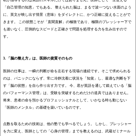
私が指導するのは英語のスキルだけではありません。医師として一生使える
「自己管理の知恵」でもある。 整えられた脳は、まるで波一つない水面のよう
に、英文が映し出す情景（意味）をダイレクトに、かつ正確に捉えることがで
きます。 この状態こそが「直聞直解」の極致であり、極限のプレッシャー下で
も迷いなく、圧倒的なスピードと正確さで問題を処理する力を生み出すので
す。
3. 「脳の整え方」は、医師の資質そのもの
医師の仕事は、一瞬の判断が命を左右する現場の連続です。そこで求められる
のは、パニックにならず、常に冷静沈着に状況を「知覚」し、最適な判断を下
す「脳の状態」を自ら作り出す力です。 今、君が英語を通して鍛えている「脳
のパフォーマンス管理」は、受験を突破するためだけの道具ではありません。
将来、患者の命を預かるプロフェッショナルとして、いかなる時も動じない
「医師のメンタル」の基礎を築いているのです。
点数を取るための技術は、他の塾でも学べるでしょう。 しかし、プレッシャー
を力に変え、医師としての「心身の管理」までを教えるのは、武蔵ゼミナール