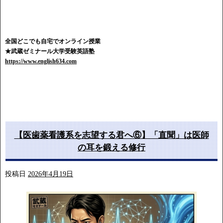
全国どこでも自宅でオンライン授業
★武蔵ゼミナール大学受験英語塾
https://www.english634.com
【医歯薬看護系を志望する君へ⑥】「直聞」は医師
の耳を鍛える修行
投稿日
2026年4月19日