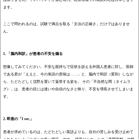
ます。
ここで問われるのは、試験で満点を取る「文法の正確さ」だけではありませ
ん。
1. 「脳内和訳」が患者の不安を煽る
想像してみてください。不安な面持ちで症状を訴える外国人患者に対し、医師
である君が「ええと、今の単語の意味は……」と、脳内で和訳（変則）しなが
ら、たどたどしく沈黙を置いて返答する姿を。 その「不自然な間（タイムラ
グ）」は、患者の目には迷いや自信のなさと映り、不安を増長させてしまいま
す。
2. 即座の「I see.」
患者が求めているのは、たどたどしい英語よりも、自分の苦しみを受け止めて