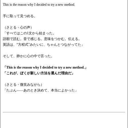
This is the reason why I decided to try a new method.
手に取って見つめる。
（さとる・心の声）
「すべてはこの
1文から始まった。
語順で読む。音で感じる。意味をつかむ。伝える。
英語は、
“方程式”みたいに、ちゃんとつながってた」
そして、静かに心の中で言った。
「
This is the reason why I decided to try a new method.」
「これが、ぼくが新しい方法を選んだ理由だ」
（さとる・微笑みながら）
「たぶん
——あのとき決めて、本当によかった」