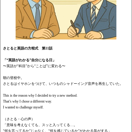
さとると英語の方程式
第
11話
「
“英語がわかる”自分になる日」
〜英語が
“科目”から“ことば”に変わる〜
朝の登校中。
さとるはイヤホンをつけて、いつものシャドーイング音声を再生していた。
This is the reason why I decided to try a new method.
That’s why I chose a different way.
I wanted to challenge myself.
（さとる・心の声）
「意味を考えなくても、スッと入ってくる
…。
“何を言ってるか”じゃなく、“何を感じているか”がわかる気がする」