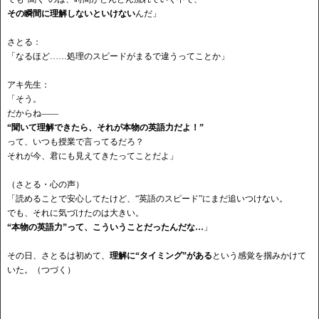
その瞬間に理解しないといけない
んだ」
さとる：
「なるほど
……処理のスピードがまるで違うってことか」
アキ先生：
「そう。
だからね
——
“聞いて理解できたら、それが本物の英語力だよ！”
って、いつも授業で言ってるだろ？
それが今、君にも見えてきたってことだよ」
（さとる・心の声）
「読めることで安心してたけど、
“英語のスピード”にまだ追いつけない。
でも、それに気づけたのは大きい。
“本物の英語力”って、こういうことだったんだな…
」
その日、さとるは初めて、
理解に
“タイミング”がある
という感覚を掴みかけて
いた。（つづく）