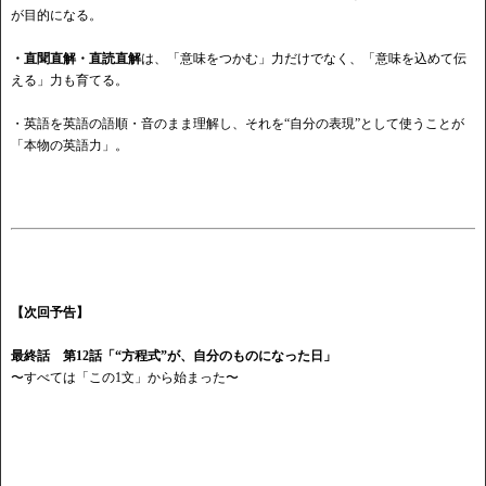
が目的になる。
・直聞直解・直読直解
は、「意味をつかむ」力だけでなく、「意味を込めて伝
える」力も育てる。
・英語を英語の語順・音のまま理解し、それを
“自分の表現”として使うことが
「本物の英語力」。
【次回予告】
最終話 第
12話「“方程式”が、自分のものになった日」
〜すべては「この
1文」から始まった〜