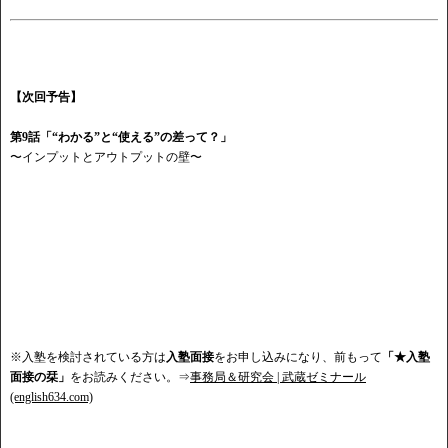
【次回予告】
第
9話「“わかる”と“使える”の差って？」
〜インプットとアウトプットの壁〜
※入塾を検討されている方は
入塾面接
をお申し込みになり、前もって
「★入塾
面接の栞」
をお読みください。⇒
事務局＆研究会 | 武蔵ゼミナール
(english634.com)