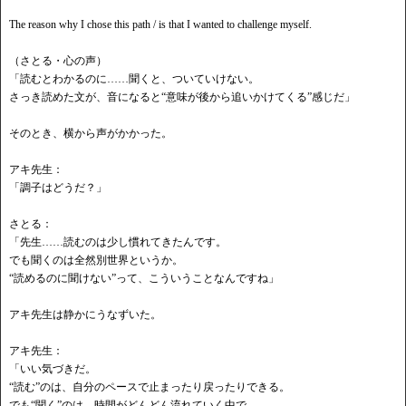
The reason why I chose this path / is that I wanted to challenge myself.
（さとる・心の声）
「読むとわかるのに
……聞くと、ついていけない。
さっき読めた文が、音になると
“意味が後から追いかけてくる”感じだ」
そのとき、横から声がかかった。
アキ先生：
「調子はどうだ？」
さとる：
「先生
……読むのは少し慣れてきたんです。
でも聞くのは全然別世界というか。
“読めるのに聞けない”って、こういうことなんですね」
アキ先生は静かにうなずいた。
アキ先生：
「いい気づきだ。
“読む”のは、自分のペースで止まったり戻ったりできる。
でも
“聞く”のは、時間がどんどん流れていく中で、