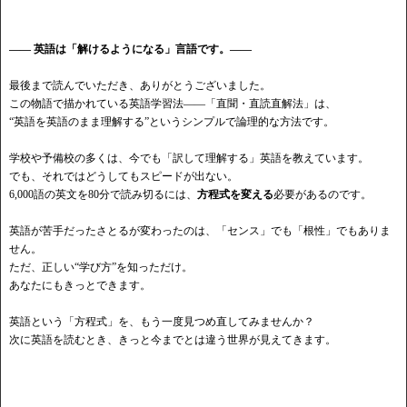
―― 英語は「解けるようになる」言語です。――
最後まで読んでいただき、ありがとうございました。
この物語で描かれている英語学習法
――「直聞・直読直解法」は、
“英語を英語のまま理解する”というシンプルで論理的な方法です。
学校や予備校の多くは、今でも「訳して理解する」英語を教えています。
でも、それではどうしてもスピードが出ない。
6,000語の英文を80分で読み切るには、
方程式を変える
必要があるのです。
英語が苦手だったさとるが変わったのは、「センス」でも「根性」でもありま
せん。
ただ、正しい
“学び方”を知っただけ。
あなたにもきっとできます。
英語という「方程式」を、もう一度見つめ直してみませんか？
次に英語を読むとき、きっと今までとは違う世界が見えてきます。