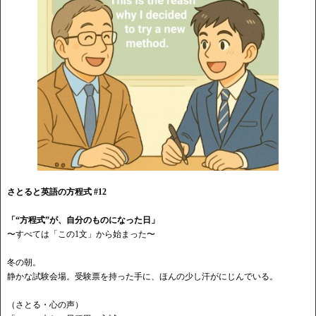
さとると英語の方程式
#12
「
“方程式”が、自分のものになった日」
〜すべては「この
1文」から始まった〜
冬の朝。
静かな試験会場。受験票を持った手に、ほんの少し汗がにじんでいる。
（さとる・心の声）