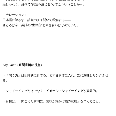
頭じゃなく、身体で
“英語を感じる”ってこういうことかも」
（ナレーション）
日本語に訳さず、語順のまま聞いて理解する
——
さとるは今、英語の
“生の音”と向き合いはじめていた。
Key Point（直聞直解の視点）
・「聞く力」は段階的に育てる。まず音を体に入れ、次に意味とリンクさせ
る。
・シャドーイングだけでなく、
イメージ・シャドーイング
が効果的。
・目標は、「聞こえた瞬間に、意味が浮かぶ脳の状態」をつくること。