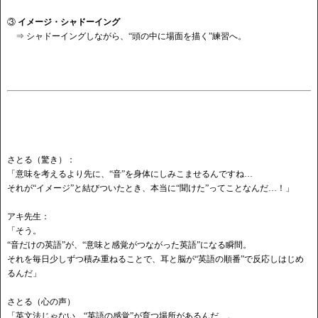
③
イメージ・シャドーイング
⇒ シャドーイングしながら、“頭の中に場面を描く”練習へ。
さとる（驚き）：
「意味を考えるより先に、
“音”を身体にしみこませるんですね…
それが
“イメージ”と結びついたとき、本当に“聞けた”ってことなんだ…！」
アキ先生：
「そう。
“音だけの英語”が、“意味と感覚がつながった英語”になる瞬間。
それを毎日少しずつ積み重ねることで、耳と脳が
“英語の順番”で反応しはじめ
るんだ」
さとる（心の声）
「英文法じゃない、
“英語の感覚”が育つ場所があるんだ…。