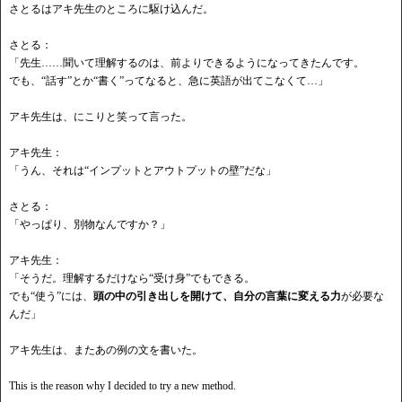
さとるはアキ先生のところに駆け込んだ。
さとる：
「先生
……聞いて理解するのは、前よりできるようになってきたんです。
でも、
“話す”とか“書く”ってなると、急に英語が出てこなくて…」
アキ先生は、にこりと笑って言った。
アキ先生：
「うん、それは
“インプットとアウトプットの壁”だな」
さとる：
「やっぱり、別物なんですか？」
アキ先生：
「そうだ。理解するだけなら
“受け身”でもできる。
でも
“使う”には、
頭の中の引き出しを開けて、自分の言葉に変える力
が必要な
んだ」
アキ先生は、またあの例の文を書いた。
This is the reason why I decided to try a new method.