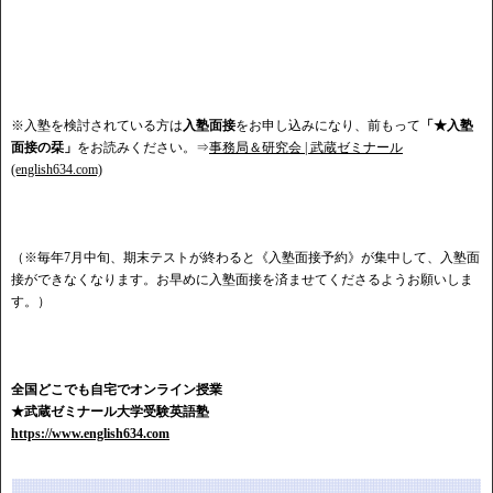
※入塾を検討されている方は
入塾面接
をお申し込みになり、前もって
「★入塾
面接の栞」
をお読みください。⇒
事務局＆研究会 | 武蔵ゼミナール
(english634.com)
（※毎年7月中旬、期末テストが終わると《入塾面接予約》が集中して、入塾面
接ができなくなります。お早めに入塾面接を済ませてくださるようお願いしま
す。）
全国どこでも自宅でオンライン授業
★武蔵ゼミナール大学受験英語塾
https://www.english634.com