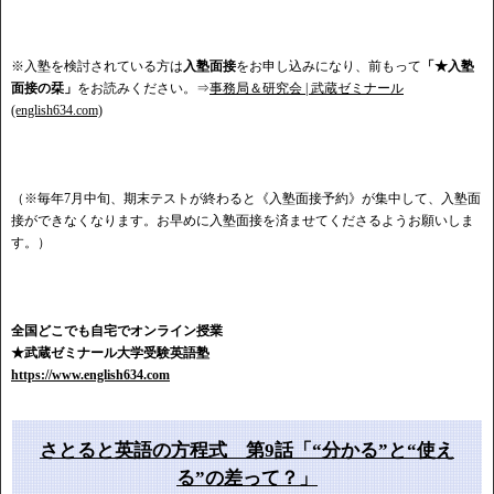
※入塾を検討されている方は
入塾面接
をお申し込みになり、前もって
「★入塾
面接の栞」
をお読みください。⇒
事務局＆研究会 | 武蔵ゼミナール
(english634.com)
（※毎年7月中旬、期末テストが終わると《入塾面接予約》が集中して、入塾面
接ができなくなります。お早めに入塾面接を済ませてくださるようお願いしま
す。）
全国どこでも自宅でオンライン授業
★武蔵ゼミナール大学受験英語塾
https://www.english634.com
さとると英語の方程式 第9話「“分かる”と“使え
る”の差って？」