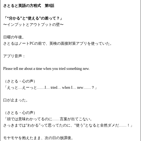
さとると英語の方程式 第9話
「
“分かる”と“使える”の差って？」
〜インプットとアウトプットの壁〜
日曜の午後。
さとるはノート
PCの前で、英検の面接対策アプリを使っていた。
アプリ音声：
Please tell me about a time when you tried something new.
（さとる・心の声）
「えっと
…えーっと……I… tried… when I… new……？」
口が止まった。
（さとる・心の声）
「頭では意味わかってるのに
……言葉が出てこない。
さっきまでは
“わかる”って思ってたのに、“使う”となると全然ダメだ……！」
モヤモヤを抱えたまま、次の日の放課後。