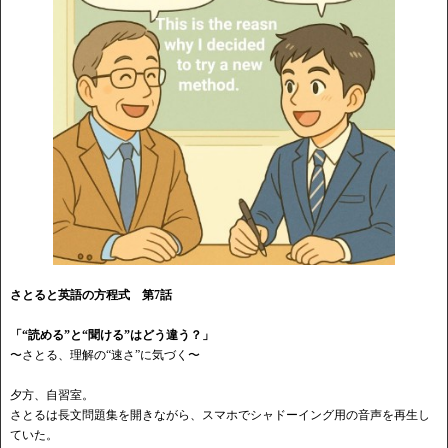
さとると英語の方程式 第7話
「
“読める”と“聞ける”はどう違う？」
〜さとる、理解の
“速さ”に気づく〜
夕方、自習室。
さとるは長文問題集を開きながら、スマホでシャドーイング用の音声を再生し
ていた。