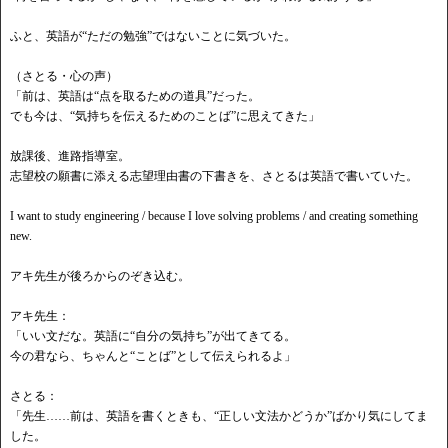
ふと、英語が
“ただの勉強”ではないことに気づいた。
（さとる・心の声）
「前は、英語は
“点を取るための道具”だった。
でも今は、
“気持ちを伝えるためのことば”に思えてきた」
放課後、進路指導室。
志望校の願書に添える志望理由書の下書きを、さとるは英語で書いていた。
I want to study engineering / because I love solving problems / and creating something
new.
アキ先生が後ろからのぞき込む。
アキ先生：
「いい文だな。英語に
“自分の気持ち”が出てきてる。
今の君なら、ちゃんと
“ことば”として伝えられるよ」
さとる：
「先生
……前は、英語を書くときも、“正しい文法かどうか”ばかり気にしてま
した。