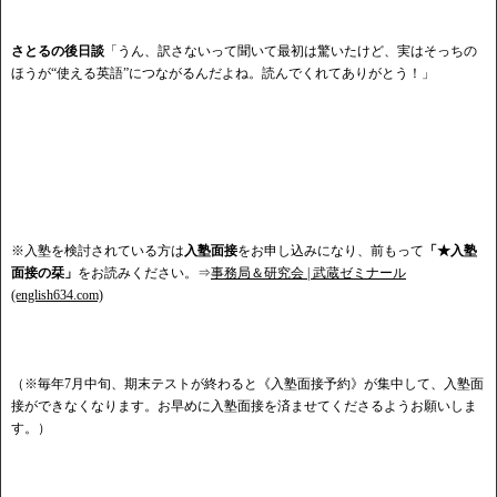
さとるの後日談
「うん、訳さないって
聞いて最初は驚いたけど
、実はそっちの
ほうが
“使える英語”につながるんだよね。読んでくれてありがとう！」
※入塾を検討されている方は
入塾面接
をお申し込みになり、前もって
「★入塾
面接の栞」
をお読みください。⇒
事務局＆研究会 | 武蔵ゼミナール
(english634.com)
（※毎年7月中旬、期末テストが終わると《入塾面接予約》が集中して、入塾面
接ができなくなります。お早めに入塾面接を済ませてくださるようお願いしま
す。）