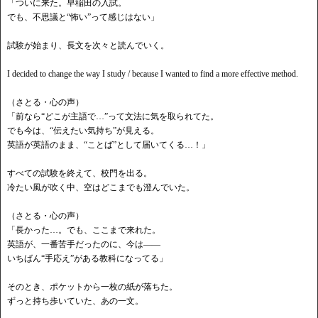
「ついに来た。早稲田の入試。
でも、不思議と
“怖い”って感じはない」
試験が始まり、
長文を次々と読んでいく。
I decided to change the way I study / because I wanted to find a more effective method.
（さとる・心の声）
「前なら
“どこが主語で…”って文法に気を取られてた。
でも今は、
“伝えたい気持ち”が見える。
英語が英語のまま、
“ことば”として届いてくる…！」
すべての試験を終えて、校門を出る。
冷たい風が吹く中、空はどこまでも澄んでいた。
（さとる・心の声）
「長かった
…。でも、ここまで来れた。
英語が、一番苦手だったのに、今は
——
いちばん
“手応え”がある教科になってる」
そのとき、ポケットから一枚の紙が落ちた。
ずっと持ち歩いていた、あの一文。