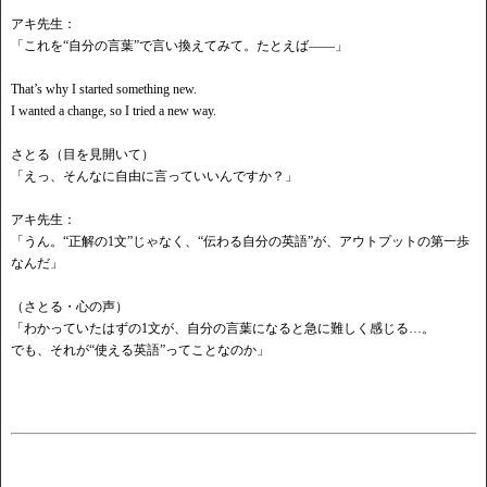
アキ先生：
「これを
“自分の言葉”で言い換えてみて。たとえば——」
That’s why I started something new.
I wanted a change, so I tried a new way.
さとる（目を見開いて）
「えっ、そんなに自由に言っていいんですか？」
アキ先生：
「うん。
“正解の1文”じゃなく、“伝わる自分の英語”が、アウトプットの第一歩
なんだ」
（さとる・心の声）
「わかっていたはずの
1文が、自分の言葉になると急に難しく感じる…。
でも、それが
“使える英語”ってことなのか」