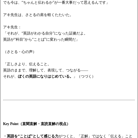
でも今は、
“ちゃんと伝わるか”が一番大事だって思えるんです」
アキ先生は、さとるの肩を軽くたたいた。
アキ先生：
「それが、
“英語がわかる自分”になった証拠だよ。
英語が
“科目”から“ことば”に変わった瞬間だ」
（さとる・心の声）
「正しさより、伝えること。
英語のままで、理解して、表現して、つながる
――
それが、
ぼくの英語になりはじめている。
」（つづく）
Key Point（直聞直解・直読直解の視点）
・英語を
“ことば”として感じる力
がつくと、「正解」ではなく「伝える」こと