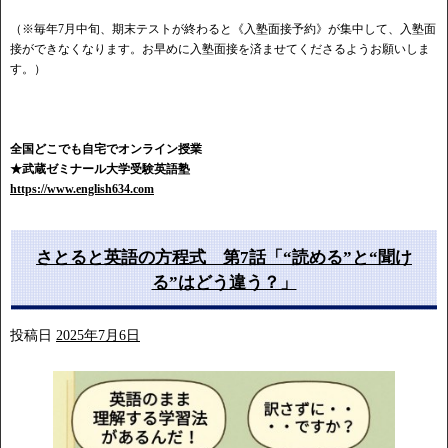
（※毎年7月中旬、期末テストが終わると《入塾面接予約》が集中して、入塾面
接ができなくなります。お早めに入塾面接を済ませてくださるようお願いしま
す。）
全国どこでも自宅でオンライン授業
★武蔵ゼミナール大学受験英語塾
https://www.english634.com
さとると英語の方程式 第7話「“読める”と“聞け
る”はどう違う？」
投稿日
2025年7月6日