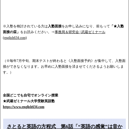
※入塾を検討されている方は
入塾面接
をお申し込みになり、前もって
「★入塾
面接の栞」
をお読みください。⇒
事務局＆研究会 | 武蔵ゼミナール
(english634.com)
（※毎年7月中旬、期末テストが終わると《入塾面接予約》が集中して、入塾面
接ができなくなります。お早めに入塾面接を済ませてくださるようお願いしま
す。）
全国どこでも自宅でオンライン授業
★武蔵ゼミナール大学受験英語塾
https://www.english634.com
さとると英語の方程式 第6話「“英語の感覚”は音か