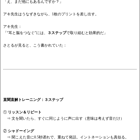
「え、まだ他にもあるんですか？」
アキ先生はうなずきながら、
1枚のプリントを差し出す。
アキ先生：
「
“耳と脳をつなぐ”には、
３ステップ
で取り組むと効果的だ」
さとるが見ると、こう書かれていた：
直聞直解トレーニング：３ステップ
①
リッスン＆リピート
⇒ 文を聞いたら、すぐに同じように声に出す（意味は考えず音だけ）
②
シャドーイング
⇒ 聞こえた音に0.5秒遅れで、重ねて発話。イントネーションも真似る。