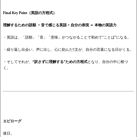
Final Key Point（英語の方程式）
理解するための語順
× 音で感じる英語 × 自分の表現 ＝ 本物の英語力
・英語は、「語順」「音」「意味」がつながることで初めて
“ことば”になる。
・繰り返し出会い、声に出し、心に刻んだ
1文が、自分の言葉になる日がくる。
・そしてそれが、
“訳さずに理解する”ための方程式
となり、自分の中に根づ
く。
エピローグ
後日。